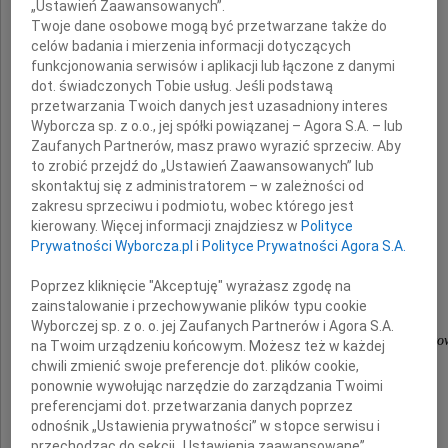
„Ustawień Zaawansowanych”.
prof. dr. hab. n. med.
Twoje dane osobowe mogą być przetwarzane także do
celów badania i mierzenia informacji dotyczących
Krzysztofa Linke
funkcjonowania serwisów i aplikacji lub łączone z danymi
dot. świadczonych Tobie usług. Jeśli podstawą
przetwarzania Twoich danych jest uzasadniony interes
Wyborcza sp. z o.o., jej spółki powiązanej – Agora S.A. – lub
Zaufanych Partnerów, masz prawo wyrazić sprzeciw. Aby
Rodzinie i Najbliższym
to zrobić przejdź do „Ustawień Zaawansowanych” lub
skontaktuj się z administratorem – w zależności od
zakresu sprzeciwu i podmiotu, wobec którego jest
składają
kierowany. Więcej informacji znajdziesz w
Polityce
Prywatności Wyborcza.pl
i
Polityce Prywatności Agora S.A.
pracownicy
Kliniki Gastroenterologii i Hepatologii
Poprzez kliknięcie "Akceptuję" wyrażasz zgodę na
zainstalowanie i przechowywanie plików typu cookie
z Pododdziałem Chorób Wewnętrznych
Wyborczej sp. z o. o. jej Zaufanych Partnerów i Agora S.A.
Klinicznego Szpitala Wojewódzkiego nr 1 w Rzeszo
na Twoim urządzeniu końcowym. Możesz też w każdej
chwili zmienić swoje preferencje dot. plików cookie,
ponownie wywołując narzędzie do zarządzania Twoimi
preferencjami dot. przetwarzania danych poprzez
odnośnik „Ustawienia prywatności” w stopce serwisu i
przechodząc do sekcji „Ustawienia zaawansowane”.