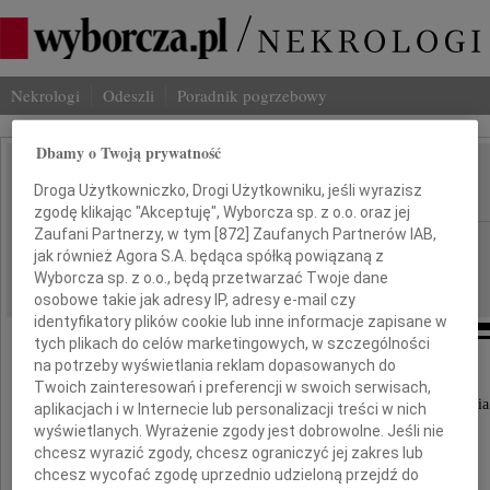
Nekrologi
Odeszli
Poradnik pogrzebowy
Dbamy o Twoją prywatność
Krzysztof Linke
Droga Użytkowniczko, Drogi Użytkowniku, jeśli wyrazisz
IMIĘ I NAZWISKO:
zgodę klikając "Akceptuję", Wyborcza sp. z o.o. oraz jej
Zaufani Partnerzy, w tym [
872
] Zaufanych Partnerów IAB,
Poznań
REGION:
jak również Agora S.A. będąca spółką powiązaną z
23.12.2016
DATA EMISJI:
Wyborcza sp. z o.o., będą przetwarzać Twoje dane
osobowe takie jak adresy IP, adresy e-mail czy
identyfikatory plików cookie lub inne informacje zapisane w
tych plikach do celów marketingowych, w szczególności
na potrzeby wyświetlania reklam dopasowanych do
Twoich zainteresowań i preferencji w swoich serwisach,
Wyrazy głębokiego żalu i szczerego współczucia
aplikacjach i w Internecie lub personalizacji treści w nich
z powodu śmierci
wyświetlanych. Wyrażenie zgody jest dobrowolne. Jeśli nie
chcesz wyrazić zgody, chcesz ograniczyć jej zakres lub
chcesz wycofać zgodę uprzednio udzieloną przejdź do
Pana