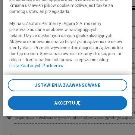
Zmiana ustawień plików cookie możliwa jest także za
pomocą ustawień przeglądarki.
Inne kondolencje
My, nasi Zaufani Partnerzy i Agora S.A. możemy
przetwarzać dane osobowe w następujących
celach:
Użycie dokładnych danych geolokalizacyjnych.
Z wielkim żalem i smutkiem pożegnaliśmy prof. dr. hab. n. med. Krzysztofa Linke W 
Aktywne skanowanie charakterystyki urządzenia do celów
pacjentów na ceremonii pożegnalnej przedstawicielka Teatru Nowego w Poznaniu...
identyfikacji. Przechowywanie informacji na urządzeniu lub
dostęp do nich. Spersonalizowane reklamy i treści, pomiar
reklam i treści, badnie odbiorców i ulepszanie usług.
Z wielkim smutkiem przyjęliśmy wiadomość o śmierci prof. zw. dr. hab. Krzysztofa
Lista Zaufanych Partnerów
gastroenterologa, kierownika Katedry i Kliniki Gastroenterologii, Żywienia Człowieka
USTAWIENIA ZAAWANSOWANE
Wyrazy głębokiego współczucia oraz szczere słowa wsparcia i otuchy Rodzinie i Bl
niespodziewanej śmierci Profesora Krzysztofa Linke Wielkiego Człowieka oraz cenio
AKCEPTUJĘ
Nic pewniejszego od śmierci Nic bardziej niepewnego od jej godziny Św. Antonii 
niespodziewanie Profesora Krzysztofa Linke składamy wyrazy głębokiego współczuc