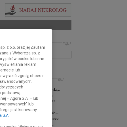
 nekrologów i wspomnień
. z o.o. oraz jej Zaufani
zwisko lub numer ogłoszenia:
ązaną z Wyborcza sp. z
ry plików cookie lub inne
wyświetlania reklam
+ szukanie zaawansowane
ernecie lub
sz wyrazić zgody, chcesz
KROLOGI
 Zaawansowanych”.
a Gniewska
28.05.2026
Katowice
 dotyczących
bokim smutkiem żegnamy Marię Gniewską...
li podstawą
ra Buchta-Demel
15.05.2026
Katowice
nej – Agora S.A. – lub
bokim żalem zawiadamiamy, że w dniu 13...
aawansowanych” lub
ryd Nowak
22.04.2026
Katowice
rego jest kierowany.
em zawiadamiamy, że odszedł prof. dr hab....
a S.A.
z Kożusznik
wiek: 75
13.04.2026
Katowice
7 kwietnia 2026 roku odszedł od nas w...
ypu cookie Wyborczej sp.