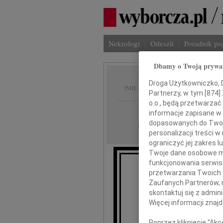
Nekrologi
Odeszli
Poradnik p
Dbamy o Twoją prywa
Zuzan
Droga Użytkowniczko, Dr
IMIĘ I NAZWISKO:
Partnerzy, w tym [
874
]
o.o., będą przetwarzać 
Katowice
REGION:
informacje zapisane w
dopasowanych do Twoich
19.12.2016
DATA EMISJI:
personalizacji treści 
ograniczyć jej zakres
Twoje dane osobowe mo
funkcjonowania serwisó
przetwarzania Twoich da
Z gł
Zaufanych Partnerów, 
że w dniu 
skontaktuj się z admin
Więcej informacji znaj
Poprzez kliknięcie "Ak