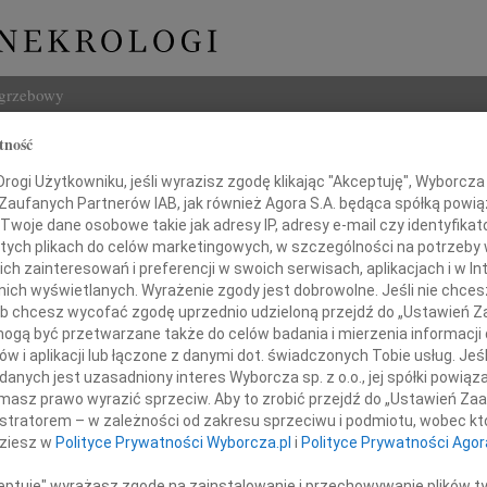
ogrzebowy
tność
Szukaj
na Maćkowska
ogi Użytkowniku, jeśli wyrazisz zgodę klikając "Akceptuję", Wyborcza sp
Imię i na
 Zaufanych Partnerów IAB, jak również Agora S.A. będąca spółką powi
Twoje dane osobowe takie jak adresy IP, adresy e-mail czy identyfikato
 tych plikach do celów marketingowych, w szczególności na potrzeby 
 zainteresowań i preferencji w swoich serwisach, aplikacjach i w Int
w nich wyświetlanych. Wyrażenie zgody jest dobrowolne. Jeśli nie chce
INNE NE
 lub chcesz wycofać zgodę uprzednio udzieloną przejdź do „Ustawień
Mari
gą być przetwarzane także do celów badania i mierzenia informacji
Z głę
w i aplikacji lub łączone z danymi dot. świadczonych Tobie usług. Jeś
Barba
nych jest uzasadniony interes Wyborcza sp. z o.o., jej spółki powiąza
ębokim żalem zawiadamiamy,
Z głę
masz prawo wyrazić sprzeciw. Aby to zrobić przejdź do „Ustawień Z
Zygf
15 grudnia 2016 roku odeszła od nas
istratorem – w zależności od zakresu sprzeciwu i podmiotu, wobec któ
Z żal
dziesz w
Polityce Prywatności Wyborcza.pl
i
Polityce Prywatności Agor
ukochana Mama
Janus
Dnia 
ceptuję" wyrażasz zgodę na zainstalowanie i przechowywanie plików t