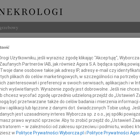
ogrzebowy
Szukaj
tność
 Soczewiński
Imię i na
ogi Użytkowniku, jeśli wyrazisz zgodę klikając "Akceptuję", Wyborcza sp
 Zaufanych Partnerów IAB, jak również Agora S.A. będąca spółką powi
Twoje dane osobowe takie jak adresy IP, adresy e-mail czy identyfikato
 tych plikach do celów marketingowych, w szczególności na potrzeby 
 zainteresowań i preferencji w swoich serwisach, aplikacjach i w Int
INNE NE
w nich wyświetlanych. Wyrażenie zgody jest dobrowolne. Jeśli nie chce
Maria
 lub chcesz wycofać zgodę uprzednio udzieloną przejdź do „Ustawień
Z głę
gą być przetwarzane także do celów badania i mierzenia informacji
Andrz
w i aplikacji lub łączone z danymi dot. świadczonych Tobie usług. Jeś
bokim żalem zawiadamiamy, że
Dnia 
nych jest uzasadniony interes Wyborcza sp. z o.o., jej spółki powiąza
trzony świętymi sakramentami, zmarł w wieku 88 lat
Danut
masz prawo wyrazić sprzeciw. Aby to zrobić przejdź do „Ustawień Z
W dni
istratorem – w zależności od zakresu sprzeciwu i podmiotu, wobec któ
Jerzy
dziesz w
Polityce Prywatności Wyborcza.pl
i
Polityce Prywatności Agor
W dni