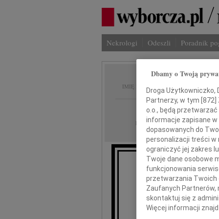
Nekrologi
Odeszli
Poradnik p
Dbamy o Twoją prywa
Edward
IMIĘ I NAZWISKO:
Droga Użytkowniczko, Dr
Partnerzy, w tym [
872
]
Lublin
REGION:
o.o., będą przetwarzać 
informacje zapisane w
16.12.2016
DATA EMISJI:
dopasowanych do Twoich
personalizacji treści 
ograniczyć jej zakres
Twoje dane osobowe mo
funkcjonowania serwisó
Z głę
przetwarzania Twoich da
12 grudnia 2016 roku, opa
Zaufanych Partnerów, 
skontaktuj się z admin
Więcej informacji znaj