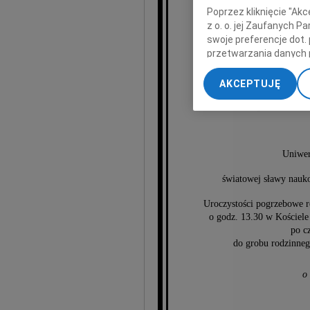
Poprzez kliknięcie "Ak
z o. o. jej Zaufanych 
swoje preferencje dot.
przetwarzania danych 
„Ustawienia zaawansow
AKCEPTUJĘ
My, nasi Zaufani Part
EDWAR
dokładnych danych geol
Przechowywanie informa
treści, badnie odbiorcó
Uniwer
światowej sławy nauko
Uroczystości pogrzebowe r
o godz. 13.30 w Kościele
po c
do grobu rodzinneg
o