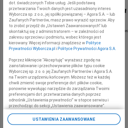
dot. świadczonych Tobie usług. Jeśli podstawą
Andrzeja Kowalczyka
przetwarzania Twoich danych jest uzasadniony interes
Wyborcza sp. z o.o., jej spółki powiązanej – Agora S.A. – lub
Zaufanych Partnerów, masz prawo wyrazić sprzeciw. Aby
Pogrzeb odbędzie się 19.12.2016 roku
to zrobić przejdź do „Ustawień Zaawansowanych” lub
o godzinie 12.00 na Cmentarzu Centralnym w Szczec
skontaktuj się z administratorem – w zależności od
zakresu sprzeciwu i podmiotu, wobec którego jest
kierowany. Więcej informacji znajdziesz w
Polityce
Serdeczne wyrazy współczucia
Prywatności Wyborcza.pl
i
Polityce Prywatności Agora S.A.
Rodzinie
Poprzez kliknięcie "Akceptuję" wyrażasz zgodę na
zainstalowanie i przechowywanie plików typu cookie
Wyborczej sp. z o. o. jej Zaufanych Partnerów i Agora S.A.
i
na Twoim urządzeniu końcowym. Możesz też w każdej
chwili zmienić swoje preferencje dot. plików cookie,
Bliskim
ponownie wywołując narzędzie do zarządzania Twoimi
preferencjami dot. przetwarzania danych poprzez
odnośnik „Ustawienia prywatności” w stopce serwisu i
składają
przechodząc do sekcji „Ustawienia zaawansowane”.
Zmiana ustawień plików cookie możliwa jest także za
Zarząd i Pracownicy PFRON
pomocą ustawień przeglądarki.
USTAWIENIA ZAAWANSOWANE