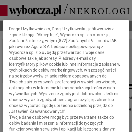
Dbamy o Twoją prywatność
Nekrologi
Odeszli
Poradnik pogrzebowy
Droga Użytkowniczko, Drogi Użytkowniku, jeśli wyrazisz
zgodę klikając "Akceptuję", Wyborcza sp. z o.o. oraz jej
Zaufani Partnerzy, w tym [
872
] Zaufanych Partnerów IAB,
jak również Agora S.A. będąca spółką powiązaną z
IMIĘ I NAZWISKO:
Wyborcza sp. z o.o., będą przetwarzać Twoje dane
osobowe takie jak adresy IP, adresy e-mail czy
Szczecin
REGION:
identyfikatory plików cookie lub inne informacje zapisane w
tych plikach do celów marketingowych, w szczególności
16.12.2016
DATA EMISJI:
na potrzeby wyświetlania reklam dopasowanych do
Twoich zainteresowań i preferencji w swoich serwisach,
aplikacjach i w Internecie lub personalizacji treści w nich
wyświetlanych. Wyrażenie zgody jest dobrowolne. Jeśli nie
Z głębokim smutkiem przyjęliśmy wiadomość o śmi
chcesz wyrazić zgody, chcesz ograniczyć jej zakres lub
Dyrektora Oddziału Zachodniopomorskiego
chcesz wycofać zgodę uprzednio udzieloną przejdź do
Państwowego Funduszu Rehabilitacji Osób Niepełnosp
„Ustawień Zaawansowanych”.
Twoje dane osobowe mogą być przetwarzane także do
celów badania i mierzenia informacji dotyczących
funkcjonowania serwisów i aplikacji lub łączone z danymi