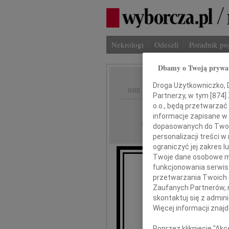
Nekrologi
Odeszli
Poradnik p
Dbamy o Twoją prywa
Droga Użytkowniczko, Dr
IMIĘ I NAZWISKO:
Partnerzy, w tym [
874
]
o.o., będą przetwarzać 
Wrocław
REGION:
informacje zapisane w
13.12.2016
DATA EMISJI:
dopasowanych do Twoich
personalizacji treści 
ograniczyć jej zakres
Twoje dane osobowe mo
funkcjonowania serwisó
Z głębokim żalem 
przetwarzania Twoich da
Zaufanych Partnerów, 
Ma
skontaktuj się z admin
Więcej informacji znaj
Odszedł wsp
Poprzez kliknięcie "Ak