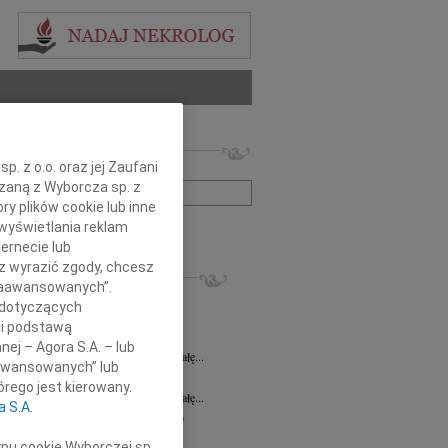
 nekrologów i wspomnień
. z o.o. oraz jej Zaufani
zwisko lub numer ogłoszenia:
ązaną z Wyborcza sp. z
ry plików cookie lub inne
wyświetlania reklam
+ szukanie zaawansowane
ernecie lub
sz wyrazić zgody, chcesz
KROLOGI
 Zaawansowanych”.
ława Sawaryn
31.07.2026
Wrocław
 dotyczących
a Zdzisława Sawaryn wieloletnia...
li podstawą
 Spychała
24.07.2026
Wrocław
nej – Agora S.A. – lub
lkim żalem żegnamy Ś.P. Pawła Spychałę...
aawansowanych” lub
 Spychała
22.07.2026
Wrocław
rego jest kierowany.
lkim żalem żegnamy Ś.P. Pawła Spychałę...
a S.A.
ław Barszczewski
21.07.2026
Wrocław
bokim smutkiem i żalem przyjęliśmy...
ypu cookie Wyborczej sp.