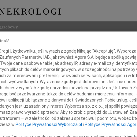
ogrzebowy
tność
Szukaj
ogi Użytkowniku, jeśli wyrazisz zgodę klikając "Akceptuję", Wyborcza sp
Imię i na
 Zaufanych Partnerów IAB, jak również Agora S.A. będąca spółką powi
Twoje dane osobowe takie jak adresy IP, adresy e-mail czy identyfikato
 tych plikach do celów marketingowych, w szczególności na potrzeby 
 zainteresowań i preferencji w swoich serwisach, aplikacjach i w Int
w nich wyświetlanych. Wyrażenie zgody jest dobrowolne. Jeśli nie chce
INNE NE
 lub chcesz wycofać zgodę uprzednio udzieloną przejdź do „Ustawień
Zdzis
gą być przetwarzane także do celów badania i mierzenia informacji
Zmarł
w i aplikacji lub łączone z danymi dot. świadczonych Tobie usług. Jeś
przyjęliśmy do wiadomości o śmierci Pani
Paweł
nych jest uzasadniony interes Wyborcza sp. z o.o., jej spółki powiąza
Z wie
masz prawo wyrazić sprzeciw. Aby to zrobić przejdź do „Ustawień Z
rii Osińskiej
Paweł
istratorem – w zależności od zakresu sprzeciwu i podmiotu, wobec któ
Z wie
dziesz w
Polityce Prywatności Wyborcza.pl
i
Polityce Prywatności Agor
Zdzis
Z głę
aniały, życzliwy i skromny człowiek.
ceptuję" wyrażasz zgodę na zainstalowanie i przechowywanie plików t