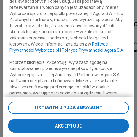
dot. świadczonych Tobie usług. Jeśli podstawą
przetwarzania Twoich danych jest uzasadniony interes
Wyborcza sp. z o.o., jej spółki powiązanej – Agora S.A. – lub
Zaufanych Partnerów, masz prawo wyrazić sprzeciw. Aby
Jana Gabriela Mincewi
to zrobić przejdź do „Ustawień Zaawansowanych” lub
skontaktuj się z administratorem – w zależności od
zakresu sprzeciwu i podmiotu, wobec którego jest
byłego wicemera samorządu rejonu wileńskiego,
kierowany. Więcej informacji znajdziesz w
Polityce
Prywatności Wyborcza.pl
i
Polityce Prywatności Agora S.A.
zasłużonego dla kultury polskiej na Wileńszczyźn
Poprzez kliknięcie "Akceptuję" wyrażasz zgodę na
zainstalowanie i przechowywanie plików typu cookie
Wyborczej sp. z o. o. jej Zaufanych Partnerów i Agora S.A.
Paweł Adamowicz
na Twoim urządzeniu końcowym. Możesz też w każdej
chwili zmienić swoje preferencje dot. plików cookie,
Prezydent Miasta Gdańska
ponownie wywołując narzędzie do zarządzania Twoimi
preferencjami dot. przetwarzania danych poprzez
odnośnik „Ustawienia prywatności” w stopce serwisu i
USTAWIENIA ZAAWANSOWANE
przechodząc do sekcji „Ustawienia zaawansowane”.
Bogdan Oleszek
Zmiana ustawień plików cookie możliwa jest także za
Przewodniczący Rady Miasta Gdańska
pomocą ustawień przeglądarki.
AKCEPTUJĘ
My, nasi Zaufani Partnerzy i Agora S.A. możemy