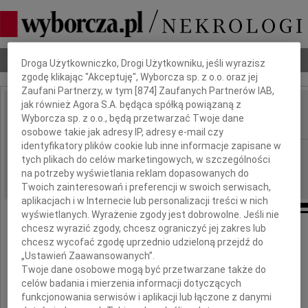
Dbamy o Twoją prywatność
Nekrologi
Odeszli
Poradnik pogrzebowy
Droga Użytkowniczko, Drogi Użytkowniku, jeśli wyrazisz
zgodę klikając "Akceptuję", Wyborcza sp. z o.o. oraz jej
Zaufani Partnerzy, w tym [
874
] Zaufanych Partnerów IAB,
jak również Agora S.A. będąca spółką powiązaną z
Jan Gabriel Mincewicz
Wyborcza sp. z o.o., będą przetwarzać Twoje dane
IMIĘ I NAZWISKO:
osobowe takie jak adresy IP, adresy e-mail czy
identyfikatory plików cookie lub inne informacje zapisane w
Gdańsk
REGION:
tych plikach do celów marketingowych, w szczególności
10.12.2016
na potrzeby wyświetlania reklam dopasowanych do
DATA EMISJI:
Twoich zainteresowań i preferencji w swoich serwisach,
aplikacjach i w Internecie lub personalizacji treści w nich
wyświetlanych. Wyrażenie zgody jest dobrowolne. Jeśli nie
chcesz wyrazić zgody, chcesz ograniczyć jej zakres lub
chcesz wycofać zgodę uprzednio udzieloną przejdź do
„Ustawień Zaawansowanych”.
Z wielkim smutkiem
Twoje dane osobowe mogą być przetwarzane także do
celów badania i mierzenia informacji dotyczących
przyjęliśmy wiadomosć o śmierci
funkcjonowania serwisów i aplikacji lub łączone z danymi