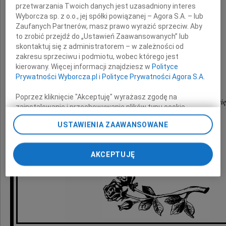
wyrazy głębokiego współczucia
przetwarzania Twoich danych jest uzasadniony interes
z powodu śmierci
Wyborcza sp. z o.o., jej spółki powiązanej – Agora S.A. – lub
Zaufanych Partnerów, masz prawo wyrazić sprzeciw. Aby
Ojca
to zrobić przejdź do „Ustawień Zaawansowanych” lub
skontaktuj się z administratorem – w zależności od
zakresu sprzeciwu i podmiotu, wobec którego jest
składają
kierowany. Więcej informacji znajdziesz w
Polityce
Prywatności Wyborcza.pl
i
Polityce Prywatności Agora S.A.
koleżanki i koledzy
Poprzez kliknięcie "Akceptuję" wyrażasz zgodę na
z Kliniki Pediatrii, Hematologii i Onkologii Dziecię
zainstalowanie i przechowywanie plików typu cookie
SPSK-1 PUM w Szczecinie
Wyborczej sp. z o. o. jej Zaufanych Partnerów i Agora S.A.
USTAWIENIA ZAAWANSOWANE
na Twoim urządzeniu końcowym. Możesz też w każdej
chwili zmienić swoje preferencje dot. plików cookie,
ponownie wywołując narzędzie do zarządzania Twoimi
AKCEPTUJĘ
preferencjami dot. przetwarzania danych poprzez
odnośnik „Ustawienia prywatności” w stopce serwisu i
przechodząc do sekcji „Ustawienia zaawansowane”.
Zmiana ustawień plików cookie możliwa jest także za
pomocą ustawień przeglądarki.
My, nasi Zaufani Partnerzy i Agora S.A. możemy