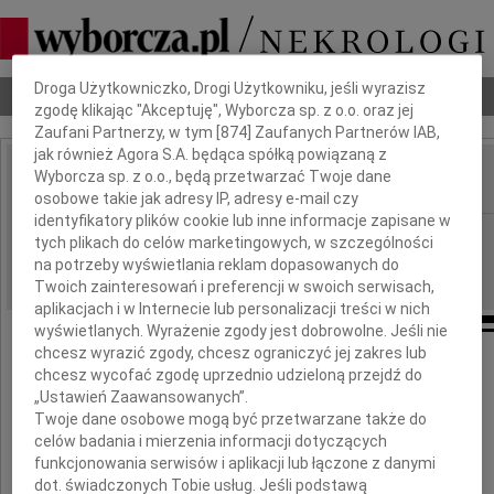
Dbamy o Twoją prywatność
Droga Użytkowniczko, Drogi Użytkowniku, jeśli wyrazisz
Nekrologi
Odeszli
Poradnik pogrzebowy
zgodę klikając "Akceptuję", Wyborcza sp. z o.o. oraz jej
Zaufani Partnerzy, w tym [
874
] Zaufanych Partnerów IAB,
jak również Agora S.A. będąca spółką powiązaną z
Wyborcza sp. z o.o., będą przetwarzać Twoje dane
IMIĘ I NAZWISKO:
osobowe takie jak adresy IP, adresy e-mail czy
identyfikatory plików cookie lub inne informacje zapisane w
Szczecin
REGION:
tych plikach do celów marketingowych, w szczególności
06.12.2016
na potrzeby wyświetlania reklam dopasowanych do
DATA EMISJI:
Twoich zainteresowań i preferencji w swoich serwisach,
aplikacjach i w Internecie lub personalizacji treści w nich
wyświetlanych. Wyrażenie zgody jest dobrowolne. Jeśli nie
chcesz wyrazić zgody, chcesz ograniczyć jej zakres lub
chcesz wycofać zgodę uprzednio udzieloną przejdź do
Pani dr n. med.
„Ustawień Zaawansowanych”.
Twoje dane osobowe mogą być przetwarzane także do
Anicie Horodnickiej-Józwie
celów badania i mierzenia informacji dotyczących
funkcjonowania serwisów i aplikacji lub łączone z danymi
dot. świadczonych Tobie usług. Jeśli podstawą