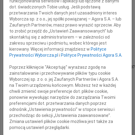
funkcjonowania serwisów i aplikacji lub łączone z danymi
dot. świadczonych Tobie usług. Jeśli podstawą
przetwarzania Twoich danych jest uzasadniony interes
Prof. dr. hab. n. med.
Wyborcza sp. z o.o., jej spółki powiązanej – Agora S.A. – lub
Jana Horodnickiego
Zaufanych Partnerów, masz prawo wyrazić sprzeciw. Aby
to zrobić przejdź do „Ustawień Zaawansowanych” lub
skontaktuj się z administratorem – w zależności od
zakresu sprzeciwu i podmiotu, wobec którego jest
kierowany. Więcej informacji znajdziesz w
Polityce
Delegata na OZL w Szczecinie V kadencji
Prywatności Wyborcza.pl
i
Polityce Prywatności Agora S.A.
Pełnomocnika ORL w Szczecinie
Poprzez kliknięcie "Akceptuję" wyrażasz zgodę na
ds. zdrowia lekarzy i lekarzy dentystów w latach 200
zainstalowanie i przechowywanie plików typu cookie
Wyborczej sp. z o. o. jej Zaufanych Partnerów i Agora S.A.
na Twoim urządzeniu końcowym. Możesz też w każdej
chwili zmienić swoje preferencje dot. plików cookie,
Łączymy się w żalu
ponownie wywołując narzędzie do zarządzania Twoimi
z Rodziną i Najbliższymi
preferencjami dot. przetwarzania danych poprzez
odnośnik „Ustawienia prywatności” w stopce serwisu i
przechodząc do sekcji „Ustawienia zaawansowane”.
Zmiana ustawień plików cookie możliwa jest także za
Prezes i Członkowie
pomocą ustawień przeglądarki.
Okręgowej Rady Lekarskiej w Szczecinie