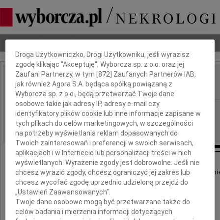
Dbamy o Twoją prywatność
Nekrologi
Odeszli
Poradnik pogrzebowy
Droga Użytkowniczko, Drogi Użytkowniku, jeśli wyrazisz
zgodę klikając "Akceptuję", Wyborcza sp. z o.o. oraz jej
Zaufani Partnerzy, w tym [
872
] Zaufanych Partnerów IAB,
Jan Horodnicki
jak również Agora S.A. będąca spółką powiązaną z
IMIĘ I NAZWISKO:
Wyborcza sp. z o.o., będą przetwarzać Twoje dane
osobowe takie jak adresy IP, adresy e-mail czy
Szczecin
REGION:
identyfikatory plików cookie lub inne informacje zapisane w
06.12.2016
tych plikach do celów marketingowych, w szczególności
DATA EMISJI:
na potrzeby wyświetlania reklam dopasowanych do
Twoich zainteresowań i preferencji w swoich serwisach,
aplikacjach i w Internecie lub personalizacji treści w nich
wyświetlanych. Wyrażenie zgody jest dobrowolne. Jeśli nie
chcesz wyrazić zgody, chcesz ograniczyć jej zakres lub
Z wielkim smutkiem przyjęliśmy wiadomość o śmie
chcesz wycofać zgodę uprzednio udzieloną przejdź do
„Ustawień Zaawansowanych”.
Twoje dane osobowe mogą być przetwarzane także do
celów badania i mierzenia informacji dotyczących