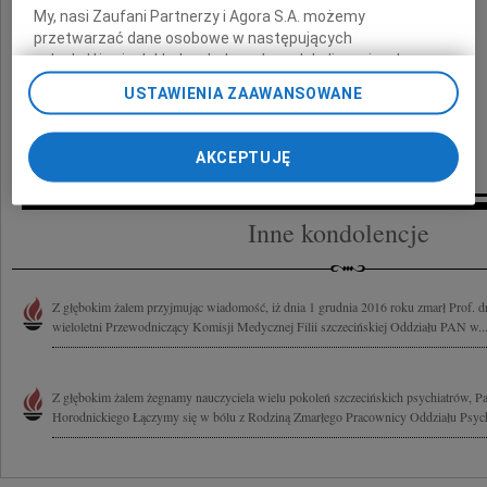
My, nasi Zaufani Partnerzy i Agora S.A. możemy
przetwarzać dane osobowe w następujących
celach:
Użycie dokładnych danych geolokalizacyjnych.
Aktywne skanowanie charakterystyki urządzenia do celów
USTAWIENIA ZAAWANSOWANE
identyfikacji. Przechowywanie informacji na urządzeniu lub
dostęp do nich. Spersonalizowane reklamy i treści, pomiar
reklam i treści, badnie odbiorców i ulepszanie usług.
AKCEPTUJĘ
Lista Zaufanych Partnerów
Inne kondolencje
Z głębokim żalem przyjmując wiadomość, iż dnia 1 grudnia 2016 roku zmarł Prof. d
wieloletni Przewodniczący Komisji Medycznej Filii szczecińskiej Oddziału PAN w..
Z głębokim żalem żegnamy nauczyciela wielu pokoleń szczecińskich psychiatrów, Pa
Horodnickiego Łączymy się w bólu z Rodziną Zmarłego Pracownicy Oddziału Psychia