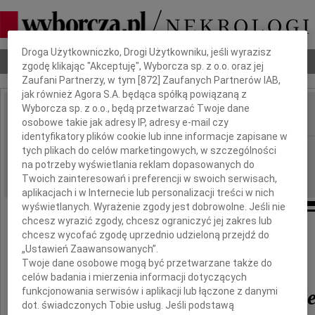
Dbamy o Twoją prywatność
Droga Użytkowniczko, Drogi Użytkowniku, jeśli wyrazisz
Nekrologi
Odeszli
Poradnik pogrzebowy
zgodę klikając "Akceptuję", Wyborcza sp. z o.o. oraz jej
Zaufani Partnerzy, w tym [
872
] Zaufanych Partnerów IAB,
jak również Agora S.A. będąca spółką powiązaną z
Wyborcza sp. z o.o., będą przetwarzać Twoje dane
osobowe takie jak adresy IP, adresy e-mail czy
IMIĘ I NAZWISKO:
identyfikatory plików cookie lub inne informacje zapisane w
Opole
tych plikach do celów marketingowych, w szczególności
REGION:
na potrzeby wyświetlania reklam dopasowanych do
09.12.2016
DATA EMISJI:
Twoich zainteresowań i preferencji w swoich serwisach,
aplikacjach i w Internecie lub personalizacji treści w nich
wyświetlanych. Wyrażenie zgody jest dobrowolne. Jeśli nie
chcesz wyrazić zgody, chcesz ograniczyć jej zakres lub
Z głębokim żalem przyjęliśmy wiadomość
chcesz wycofać zgodę uprzednio udzieloną przejdź do
„Ustawień Zaawansowanych”.
o śmierci
Twoje dane osobowe mogą być przetwarzane także do
celów badania i mierzenia informacji dotyczących
funkcjonowania serwisów i aplikacji lub łączone z danymi
dr. Andrzeja Proszewski
dot. świadczonych Tobie usług. Jeśli podstawą