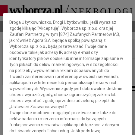
Dbamy o Twoją prywatność
Droga Użytkowniczko, Drogi Użytkowniku, jeśli wyrazisz
Nekrologi
Odeszli
Poradnik pogrzebowy
zgodę klikając "Akceptuję", Wyborcza sp. z o.o. oraz jej
Zaufani Partnerzy, w tym [
874
] Zaufanych Partnerów IAB,
jak również Agora S.A. będąca spółką powiązaną z
Wyborcza sp. z o.o., będą przetwarzać Twoje dane
osobowe takie jak adresy IP, adresy e-mail czy
IMIĘ I NAZWISKO:
identyfikatory plików cookie lub inne informacje zapisane w
Warszawa
tych plikach do celów marketingowych, w szczególności
REGION:
na potrzeby wyświetlania reklam dopasowanych do
21.04.2010
DATA EMISJI:
Twoich zainteresowań i preferencji w swoich serwisach,
aplikacjach i w Internecie lub personalizacji treści w nich
wyświetlanych. Wyrażenie zgody jest dobrowolne. Jeśli nie
chcesz wyrazić zgody, chcesz ograniczyć jej zakres lub
chcesz wycofać zgodę uprzednio udzieloną przejdź do
Koleżance
„Ustawień Zaawansowanych”.
Beacie Zielińskiej
Twoje dane osobowe mogą być przetwarzane także do
celów badania i mierzenia informacji dotyczących
funkcjonowania serwisów i aplikacji lub łączone z danymi
dot. świadczonych Tobie usług. Jeśli podstawą
wyrazy współczucia z powodu śmierci