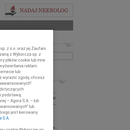
 nekrologów i wspomnień
. z o.o. oraz jej Zaufani
zwisko lub numer ogłoszenia:
ązaną z Wyborcza sp. z
ry plików cookie lub inne
wyświetlania reklam
+ szukanie zaawansowane
ernecie lub
sz wyrazić zgody, chcesz
KROLOGI
 Zaawansowanych”.
a Milan
03.08.2026
Łódź
 dotyczących
bokim żalem zawiadamiamy, że dnia 29...
li podstawą
sz Maciaszek
wiek: 73
29.07.2026
Łódź
nej – Agora S.A. – lub
bokim żalem zawiadamiamy, że 24 lipca...
aawansowanych” lub
 Gawryszczak
21.07.2026
Łódź
rego jest kierowany.
u 15 lipca 2026 roku odszedł nasz...
a S.A.
ek
15.07.2026
Łódź
u 4 lipca2026 roku zmarł w Łodzi Nasz...
ypu cookie Wyborczej sp.