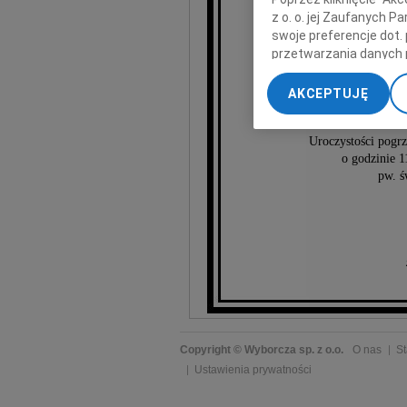
z o. o. jej Zaufanych 
swoje preferencje dot.
przetwarzania danych 
„Ustawienia zaawansow
Sta
AKCEPTUJĘ
My, nasi Zaufani Part
dokładnych danych geol
Uroczystości pogr
Przechowywanie informa
o godzinie 
treści, badnie odbiorcó
pw. ś
Copyright © Wyborcza sp. z o.o.
O nas
St
Ustawienia prywatności