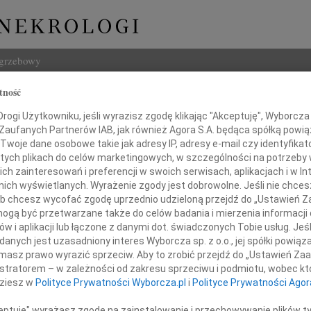
ogrzebowy
tność
Szukaj
ław Dudziak
ogi Użytkowniku, jeśli wyrazisz zgodę klikając "Akceptuję", Wyborcza sp
Imię i na
 Zaufanych Partnerów IAB, jak również Agora S.A. będąca spółką powi
Twoje dane osobowe takie jak adresy IP, adresy e-mail czy identyfikato
 tych plikach do celów marketingowych, w szczególności na potrzeby 
 zainteresowań i preferencji w swoich serwisach, aplikacjach i w Int
w nich wyświetlanych. Wyrażenie zgody jest dobrowolne. Jeśli nie chce
INNE NE
 lub chcesz wycofać zgodę uprzednio udzieloną przejdź do „Ustawień
Wand
gą być przetwarzane także do celów badania i mierzenia informacji
Z głę
w i aplikacji lub łączone z danymi dot. świadczonych Tobie usług. Jeś
Tadeu
 zawiadamiamy, że 18 kwietnia 2010 roku
nych jest uzasadniony interes Wyborcza sp. z o.o., jej spółki powiąza
Z głę
zmarł nasz uochany Mąż, Ojciec, Dziadek
masz prawo wyrazić sprzeciw. Aby to zrobić przejdź do „Ustawień Z
Adam
istratorem – w zależności od zakresu sprzeciwu i podmiotu, wobec któ
W dni
dziesz w
Polityce Prywatności Wyborcza.pl
i
Polityce Prywatności Agor
Jan R
W dni
ceptuję" wyrażasz zgodę na zainstalowanie i przechowywanie plików t