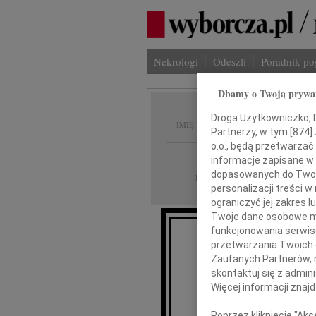
Nekrologi
Odeszli
Poradnik p
Dbamy o Twoją prywa
Stanis
Droga Użytkowniczko, Dr
IMIĘ I NAZWISKO:
Partnerzy, w tym [
874
]
o.o., będą przetwarzać 
Łódź
REGION:
informacje zapisane w
dopasowanych do Twoich
21.04.2010
DATA EMISJI:
personalizacji treści 
ograniczyć jej zakres
Twoje dane osobowe mo
funkcjonowania serwisó
Z głębokim żalem
przetwarzania Twoich da
w wieku 69 lat 
Zaufanych Partnerów, 
skontaktuj się z admin
Więcej informacji znaj
Poprzez kliknięcie "Ak