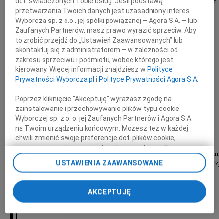
dot. świadczonych Tobie usług. Jeśli podstawą
po śmierci
przetwarzania Twoich danych jest uzasadniony interes
kochanego
Wyborcza sp. z o.o., jej spółki powiązanej – Agora S.A. – lub
Zaufanych Partnerów, masz prawo wyrazić sprzeciw. Aby
to zrobić przejdź do „Ustawień Zaawansowanych” lub
skontaktuj się z administratorem – w zależności od
Taty
zakresu sprzeciwu i podmiotu, wobec którego jest
kierowany. Więcej informacji znajdziesz w
Polityce
Prywatności Wyborcza.pl
i
Polityce Prywatności Agora S.A.
Poprzez kliknięcie "Akceptuję" wyrażasz zgodę na
zainstalowanie i przechowywanie plików typu cookie
przyjaciele z "Gazety Wyborczej"
Wyborczej sp. z o. o. jej Zaufanych Partnerów i Agora S.A.
na Twoim urządzeniu końcowym. Możesz też w każdej
chwili zmienić swoje preferencje dot. plików cookie,
ponownie wywołując narzędzie do zarządzania Twoimi
Pogrzeb rozpocznie się 23 listopada 2016 roku o godzin
preferencjami dot. przetwarzania danych poprzez
USTAWIENIA ZAAWANSOWANE
w Kaplicy Głównej na Cmentarzu Centralnym w Szczecinie prz
odnośnik „Ustawienia prywatności” w stopce serwisu i
przechodząc do sekcji „Ustawienia zaawansowane”.
Zmiana ustawień plików cookie możliwa jest także za
AKCEPTUJĘ
pomocą ustawień przeglądarki.
My, nasi Zaufani Partnerzy i Agora S.A. możemy