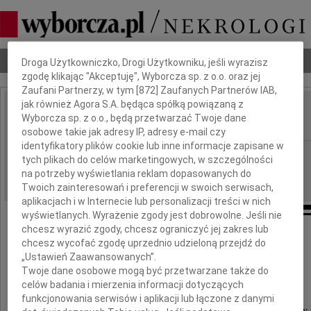
Dbamy o Twoją prywatność
Nekrologi
Odeszli
Poradnik pogrzebowy
Droga Użytkowniczko, Drogi Użytkowniku, jeśli wyrazisz
zgodę klikając "Akceptuję", Wyborcza sp. z o.o. oraz jej
Zaufani Partnerzy, w tym [
872
] Zaufanych Partnerów IAB,
jak również Agora S.A. będąca spółką powiązaną z
Kompowski
Wyborcza sp. z o.o., będą przetwarzać Twoje dane
IMIĘ I NAZWISKO:
osobowe takie jak adresy IP, adresy e-mail czy
identyfikatory plików cookie lub inne informacje zapisane w
Szczecin
REGION:
tych plikach do celów marketingowych, w szczególności
22.11.2016
na potrzeby wyświetlania reklam dopasowanych do
DATA EMISJI:
Twoich zainteresowań i preferencji w swoich serwisach,
aplikacjach i w Internecie lub personalizacji treści w nich
wyświetlanych. Wyrażenie zgody jest dobrowolne. Jeśli nie
chcesz wyrazić zgody, chcesz ograniczyć jej zakres lub
chcesz wycofać zgodę uprzednio udzieloną przejdź do
Adamowi Kompowskiemu
„Ustawień Zaawansowanych”.
Twoje dane osobowe mogą być przetwarzane także do
celów badania i mierzenia informacji dotyczących
funkcjonowania serwisów i aplikacji lub łączone z danymi
wyrazy głębokiego współczucia i słowa otuchy