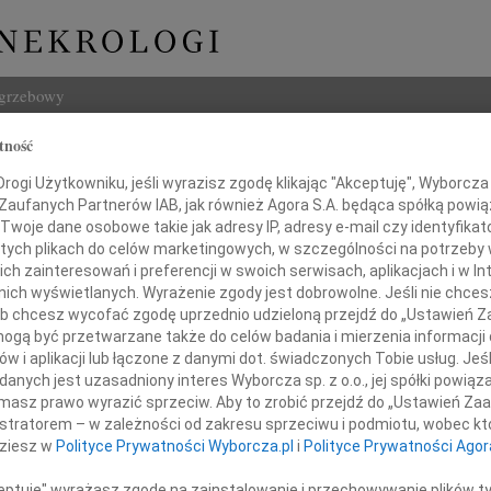
ogrzebowy
tność
Szukaj
 Ilnicka
ogi Użytkowniku, jeśli wyrazisz zgodę klikając "Akceptuję", Wyborcza sp
Imię i na
 Zaufanych Partnerów IAB, jak również Agora S.A. będąca spółką powi
Twoje dane osobowe takie jak adresy IP, adresy e-mail czy identyfikato
 tych plikach do celów marketingowych, w szczególności na potrzeby 
 zainteresowań i preferencji w swoich serwisach, aplikacjach i w Int
w nich wyświetlanych. Wyrażenie zgody jest dobrowolne. Jeśli nie chce
INNE NE
 lub chcesz wycofać zgodę uprzednio udzieloną przejdź do „Ustawień
05.0
gą być przetwarzane także do celów badania i mierzenia informacji
Pani 
w i aplikacji lub łączone z danymi dot. świadczonych Tobie usług. Jeś
23.0
nych jest uzasadniony interes Wyborcza sp. z o.o., jej spółki powiąza
tkiem przyjęliśmy wiadomość o śmierci
Śmier
masz prawo wyrazić sprzeciw. Aby to zrobić przejdź do „Ustawień Z
Wojci
istratorem – w zależności od zakresu sprzeciwu i podmiotu, wobec któ
Z głę
nieli Ilnickiej
dziesz w
Polityce Prywatności Wyborcza.pl
i
Polityce Prywatności Agor
Janu
Z głę
ceptuję" wyrażasz zgodę na zainstalowanie i przechowywanie plików t