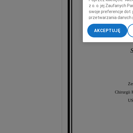
z o. o. jej Zaufanych 
wielol
swoje preferencje dot.
Kliniki Ne
przetwarzania danych 
„Ustawienia zaawansow
AKCEPTUJĘ
Wyrazy
My, nasi Zaufani Part
dokładnych danych geol
Przechowywanie informa
S
treści, badnie odbiorcó
Ze
Chirurgii
US