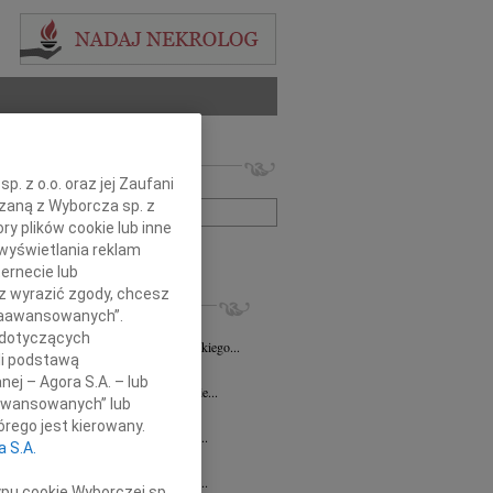
 nekrologów i wspomnień
. z o.o. oraz jej Zaufani
zwisko lub numer ogłoszenia:
ązaną z Wyborcza sp. z
ry plików cookie lub inne
wyświetlania reklam
+ szukanie zaawansowane
ernecie lub
sz wyrazić zgody, chcesz
KROLOGI
 Zaawansowanych”.
8.2026
Opole
 dotyczących
Danucie Juszczak-Puppel wyrazy głębokiego...
li podstawą
7.2026
Opole
nej – Agora S.A. – lub
ć zawsze jest niespodziewana, nigdy nie...
aawansowanych” lub
ech Pogorzelski
23.07.2026
Opole
rego jest kierowany.
bokim żalem przyjęliśmy wiadomość o...
a S.A.
sz Maksym
16.07.2026
Opole
bokim żalem przyjęliśmy wiadomość o...
ypu cookie Wyborczej sp.