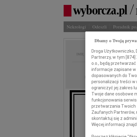
Nekrologi
Odeszli
Poradnik p
Dbamy o Twoją prywa
Daniela
Droga Użytkowniczko, Dr
IMIĘ I NAZWISKO:
Partnerzy, w tym [
874
]
o.o., będą przetwarzać 
Opole
REGION:
informacje zapisane w
dopasowanych do Twoich
18.11.2016
DATA EMISJI:
personalizacji treści 
ograniczyć jej zakres
Twoje dane osobowe mo
funkcjonowania serwisó
przetwarzania Twoich da
Z głębokim smu
Zaufanych Partnerów, 
skontaktuj się z admin
Da
Więcej informacji znaj
Poprzez kliknięcie "Ak