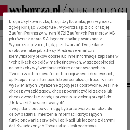
Dbamy o Twoją prywatność
Droga Użytkowniczko, Drogi Użytkowniku, jeśli wyrazisz
Nekrologi
Odeszli
Poradnik pogrzebowy
zgodę klikając "Akceptuję", Wyborcza sp. z o.o. oraz jej
Zaufani Partnerzy, w tym [
872
] Zaufanych Partnerów IAB,
jak również Agora S.A. będąca spółką powiązaną z
Wyborcza sp. z o.o., będą przetwarzać Twoje dane
osobowe takie jak adresy IP, adresy e-mail czy
IMIĘ I NAZWISKO:
identyfikatory plików cookie lub inne informacje zapisane w
Wrocław
tych plikach do celów marketingowych, w szczególności
REGION:
na potrzeby wyświetlania reklam dopasowanych do
21.04.2010
DATA EMISJI:
Twoich zainteresowań i preferencji w swoich serwisach,
aplikacjach i w Internecie lub personalizacji treści w nich
wyświetlanych. Wyrażenie zgody jest dobrowolne. Jeśli nie
chcesz wyrazić zgody, chcesz ograniczyć jej zakres lub
Wyrazy głębokiego współczucia
chcesz wycofać zgodę uprzednio udzieloną przejdź do
„Ustawień Zaawansowanych”.
Panu
Twoje dane osobowe mogą być przetwarzane także do
celów badania i mierzenia informacji dotyczących
mgr. inż. arch.
funkcjonowania serwisów i aplikacji lub łączone z danymi
dot. świadczonych Tobie usług. Jeśli podstawą
Zbigniewowi Maćków