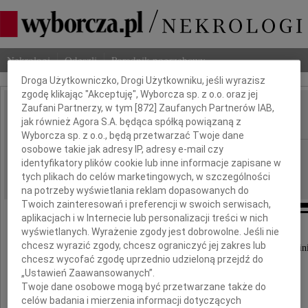
Dbamy o Twoją prywatność
Nekrologi
Odeszli
Poradnik pogrzebowy
Droga Użytkowniczko, Drogi Użytkowniku, jeśli wyrazisz
zgodę klikając "Akceptuję", Wyborcza sp. z o.o. oraz jej
Zaufani Partnerzy, w tym [
872
] Zaufanych Partnerów IAB,
Edward Olszewski
IMIĘ I NAZWISKO:
jak również Agora S.A. będąca spółką powiązaną z
Wyborcza sp. z o.o., będą przetwarzać Twoje dane
osobowe takie jak adresy IP, adresy e-mail czy
Lublin
REGION:
identyfikatory plików cookie lub inne informacje zapisane w
10.11.2016
DATA EMISJI:
tych plikach do celów marketingowych, w szczególności
na potrzeby wyświetlania reklam dopasowanych do
Twoich zainteresowań i preferencji w swoich serwisach,
aplikacjach i w Internecie lub personalizacji treści w nich
wyświetlanych. Wyrażenie zgody jest dobrowolne. Jeśli nie
Rektor i Senat
chcesz wyrazić zgody, chcesz ograniczyć jej zakres lub
Uniwersytetu Marii Curie-Skłodowskiej w Lublin
chcesz wycofać zgodę uprzednio udzieloną przejdź do
z głębokim żalem zawiadamiają, że zmarł
„Ustawień Zaawansowanych”.
Twoje dane osobowe mogą być przetwarzane także do
celów badania i mierzenia informacji dotyczących