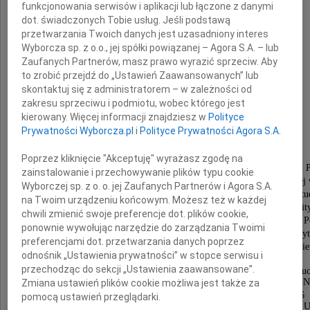
funkcjonowania serwisów i aplikacji lub łączone z danymi
dot. świadczonych Tobie usług. Jeśli podstawą
przetwarzania Twoich danych jest uzasadniony interes
Wyborcza sp. z o.o., jej spółki powiązanej – Agora S.A. – lub
prof. dr hab.
Zaufanych Partnerów, masz prawo wyrazić sprzeciw. Aby
to zrobić przejdź do „Ustawień Zaawansowanych” lub
skontaktuj się z administratorem – w zależności od
Edward Olszewski
zakresu sprzeciwu i podmiotu, wobec którego jest
kierowany. Więcej informacji znajdziesz w
Polityce
Prywatności Wyborcza.pl
i
Polityce Prywatności Agora S.A.
emerytowany pracownik UMCS
Poprzez kliknięcie "Akceptuję" wyrażasz zgodę na
Urodzony 6 marca 1942 r. w Olszewnicy, pow. Radzyń P
zainstalowanie i przechowywanie plików typu cookie
Absolwent historii Uniwersytetu Marii Curie-Skłodowskiej 
Wyborczej sp. z o. o. jej Zaufanych Partnerów i Agora S.A.
Z UMCS związany zawodowo od 1967 r., pracował w: St
na Twoim urządzeniu końcowym. Możesz też w każdej
Politycznych, Międzyuczelnianym Instytucie Nauk Polit
chwili zmienić swoje preferencje dot. plików cookie,
Instytucie Nauk Politycznych, a ostatecznie na Wydziale Po
ponownie wywołując narzędzie do zarządzania Twoimi
aż do przejścia na emeryturę w 2012 r. W Uniwersyt
preferencjami dot. przetwarzania danych poprzez
Marii Curie-Skłodowskiej przeszedł wszystkie szczeble kari
odnośnik „Ustawienia prywatności” w stopce serwisu i
od asystenta do profesora (od 1994 r.).
przechodząc do sekcji „Ustawienia zaawansowane”.
Pan Profesor Edward Olszewski od 1973 r. kierował Zakładem Ru
w latach 1982-1990 pełnił funkcję dyrektora MI
Zmiana ustawień plików cookie możliwa jest także za
(na prawach wydziału), a w latach 1993-1996
pomocą ustawień przeglądarki.
prodziekana ds. dydaktycznych Wydziału Politologii