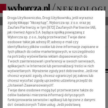
Dbamy o Twoją prywatność
Droga Użytkowniczko, Drogi Użytkowniku, jeśli wyrazisz
Nekrologi
Odeszli
Poradnik pogrzebowy
zgodę klikając "Akceptuję", Wyborcza sp. z o.o. oraz jej
Zaufani Partnerzy, w tym [
872
] Zaufanych Partnerów IAB,
jak również Agora S.A. będąca spółką powiązaną z
Wyborcza sp. z o.o., będą przetwarzać Twoje dane
osobowe takie jak adresy IP, adresy e-mail czy
IMIĘ I NAZWISKO:
identyfikatory plików cookie lub inne informacje zapisane w
Rzeszów
tych plikach do celów marketingowych, w szczególności
REGION:
na potrzeby wyświetlania reklam dopasowanych do
03.11.2016
DATA EMISJI:
Twoich zainteresowań i preferencji w swoich serwisach,
aplikacjach i w Internecie lub personalizacji treści w nich
wyświetlanych. Wyrażenie zgody jest dobrowolne. Jeśli nie
chcesz wyrazić zgody, chcesz ograniczyć jej zakres lub
Pani
chcesz wycofać zgodę uprzednio udzieloną przejdź do
„Ustawień Zaawansowanych”.
Twoje dane osobowe mogą być przetwarzane także do
Alicji Pietrzyk
celów badania i mierzenia informacji dotyczących
funkcjonowania serwisów i aplikacji lub łączone z danymi
wyrazy głębokiego i szczerego współczucia
dot. świadczonych Tobie usług. Jeśli podstawą