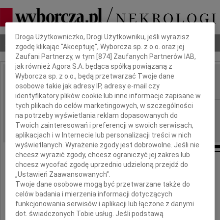
Dbamy o Twoją prywatność
Droga Użytkowniczko, Drogi Użytkowniku, jeśli wyrazisz
Nekrologi
Odeszli
Poradnik pogrzebowy
zgodę klikając "Akceptuję", Wyborcza sp. z o.o. oraz jej
Zaufani Partnerzy, w tym [
874
] Zaufanych Partnerów IAB,
jak również Agora S.A. będąca spółką powiązaną z
Wyborcza sp. z o.o., będą przetwarzać Twoje dane
Feliks Pawlic
osobowe takie jak adresy IP, adresy e-mail czy
IMIĘ I NAZWISKO:
identyfikatory plików cookie lub inne informacje zapisane w
tych plikach do celów marketingowych, w szczególności
Lublin
REGION:
na potrzeby wyświetlania reklam dopasowanych do
20.10.2016
DATA EMISJI:
Twoich zainteresowań i preferencji w swoich serwisach,
aplikacjach i w Internecie lub personalizacji treści w nich
wyświetlanych. Wyrażenie zgody jest dobrowolne. Jeśli nie
chcesz wyrazić zgody, chcesz ograniczyć jej zakres lub
chcesz wycofać zgodę uprzednio udzieloną przejdź do
Z głębokim żalem zawiadamiamy,
„Ustawień Zaawansowanych”.
że dnia 18 października 2016 roku zmarł
Twoje dane osobowe mogą być przetwarzane także do
celów badania i mierzenia informacji dotyczących
funkcjonowania serwisów i aplikacji lub łączone z danymi
dot. świadczonych Tobie usług. Jeśli podstawą