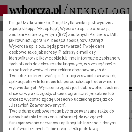
Dbamy o Twoją prywatność
Droga Użytkowniczko, Drogi Użytkowniku, jeśli wyrazisz
Nekrologi
Odeszli
Poradnik pogrzebowy
zgodę klikając "Akceptuję", Wyborcza sp. z o.o. oraz jej
Zaufani Partnerzy, w tym [
872
] Zaufanych Partnerów IAB,
jak również Agora S.A. będąca spółką powiązaną z
Wyborcza sp. z o.o., będą przetwarzać Twoje dane
Andrzej Żurkowski
osobowe takie jak adresy IP, adresy e-mail czy
IMIĘ I NAZWISKO:
identyfikatory plików cookie lub inne informacje zapisane w
tych plikach do celów marketingowych, w szczególności
Katowice
REGION:
na potrzeby wyświetlania reklam dopasowanych do
18.10.2016
DATA EMISJI:
Twoich zainteresowań i preferencji w swoich serwisach,
aplikacjach i w Internecie lub personalizacji treści w nich
wyświetlanych. Wyrażenie zgody jest dobrowolne. Jeśli nie
chcesz wyrazić zgody, chcesz ograniczyć jej zakres lub
chcesz wycofać zgodę uprzednio udzieloną przejdź do
Z wielkim bólem zawiadamiamy, że dnia 16 października
„Ustawień Zaawansowanych”.
zmarł w wieku 85 lat zasłużony lekarz,
Twoje dane osobowe mogą być przetwarzane także do
długoletni dyrektor Szpitala Górniczego w Katowicach-
celów badania i mierzenia informacji dotyczących
sędzia Naczelnego Sądu Lekarskiego w Warszawi
funkcjonowania serwisów i aplikacji lub łączone z danymi
Nasz kochany
dot. świadczonych Tobie usług. Jeśli podstawą