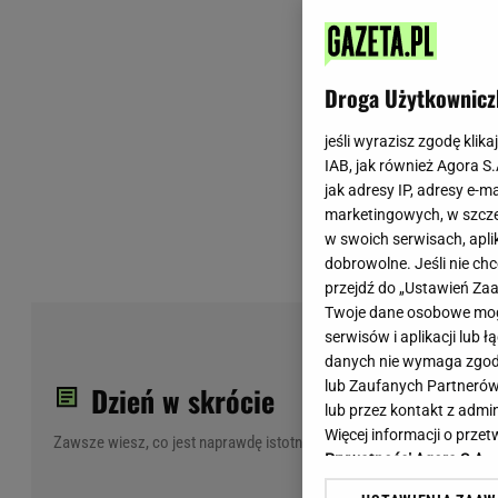
Wiadomości z Polski
Tenis
Plotki na topie
Sporty Walki
Niedziela handlowa
Siatkówka
Droga Użytkownicz
Informacje na bieżąco
PlusLiga
Metro Warszawa
Lekkoatletyka
jeśli wyrazisz zgodę klika
IAB, jak również Agora S
Duży Format
Kolarstwo
jak adresy IP, adresy e-m
Pogoda Warszawa
Bieganie
marketingowych, w szcze
Pogoda Kraków
Trening - ćwiczenia
w swoich serwisach, aplik
Pogoda Gdańsk
Ćwiczenia
dobrowolne. Jeśli nie ch
Pogoda Poznań
Dieta - Odżywianie
przejdź do „Ustawień Z
Twoje dane osobowe mogą
Pogoda Wrocław
Jak schudnąć?
Świ
serwisów i aplikacji lub
Gazeta na X
Sport - Fitness
Sab
danych nie wymaga zgody 
Fitness
lub Zaufanych Partnerów
Dzień w skrócie
F1 - Formuła 1
lub przez kontakt z admi
Więcej informacji o prz
Zawsze wiesz, co jest naprawdę istotne
Prywatności Agora S.A.