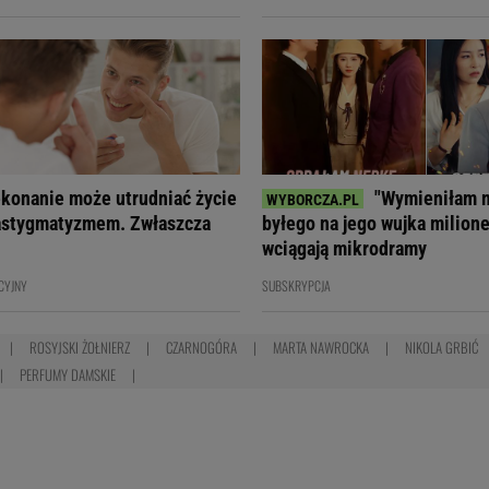
konanie może utrudniać życie
"Wymieniłam 
astygmatyzmem. Zwłaszcza
byłego na jego wujka milione
wciągają mikrodramy
CYJNY
SUBSKRYPCJA
ROSYJSKI ŻOŁNIERZ
CZARNOGÓRA
MARTA NAWROCKA
NIKOLA GRBIĆ
PERFUMY DAMSKIE