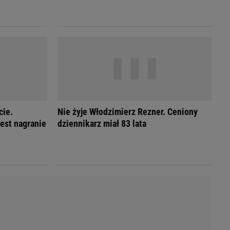
LED
cie.
Nie żyje Włodzimierz Rezner. Ceniony
Jest nagranie
dziennikarz miał 83 lata
du
Rodzina
łodnych
Wakacje
Sennik