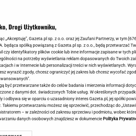
Meghan Markle
Krzesełka do ka
Magda Gessler
Łóżka dla dzieci
Barbara Kurdej-Szatan
Foteliki samoc
ko, Drogi Użytkowniku,
Księżna Kate
Przepisy
Porady
Jak zrobić?
jąc „Akceptuję”, Gazeta.pl sp. z o.o. oraz jej Zaufani Partnerzy, w tym [
67
.A. będąca spółką powiązaną z Gazeta.pl sp. z o.o., będą przetwarzać T
Na czasie
Grzyby
ail czy identyfikatory plików cookie lub inne informacje zapisane w tych p
Memy
Koronawirus
gólności na potrzeby wyświetlania reklam dopasowanych do Twoich zain
Radio Zet
Porady - Zdrowi
acjach i w Internecie lub personalizacji treści w nich wyświetlanych. Wyr
Radio Pogoda
Sukienki jeanso
cesz wyrazić zgody, chcesz ograniczyć jej zakres lub chcesz wycofać zgo
Radio internetowe
Torebki worki
aawansowanych”.
 być przetwarzane także do celów badania i mierzenia informacji dot
Rock Radio
Życzenia
atowe media wydały werdykt ws.
Oszuści wzięli na nią p
 łączone z danymi dot. świadczonych Tobie usług. W określonych przypad
Złote Przeboje
Życzenia urodz
alenki. "Sięga dna"
zażądał spłaty. Jest de
i odbywa się w oparciu o uzasadniony interes Gazeta.pl, jej spółki powi
Chillizet - radio internetowe
Życzenia imien
. Takiemu przetwarzaniu możesz się sprzeciwić, przechodząc do „Ust
Podcasty
Newsy, plotki - 
nistratorem – w zależności od zakresu sprzeciwu i podmiotu, wobec które
E-booki - Audiobooki
Lifestyle
etwarzaniu danych osobowych znajdziesz w dokumencie
Polityka Prywatn
Planeta.pl
Co obejrzeć