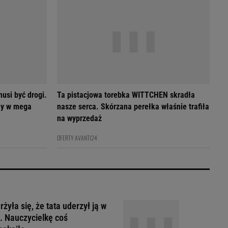
usi być drogi.
Ta pistacjowa torebka WITTCHEN skradła
my w mega
nasze serca. Skórzana perełka właśnie trafiła
na wyprzedaż
OFERTY AVANTI24
żyła się, że tata uderzył ją w
. Nauczycielkę coś