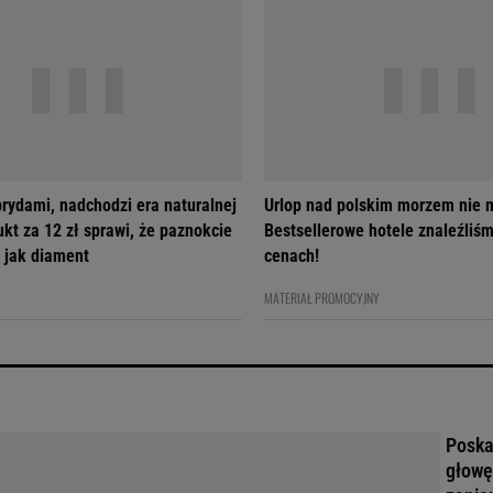
brydami, nadchodzi era naturalnej
Urlop nad polskim morzem nie m
ukt za 12 zł sprawi, że paznokcie
Bestsellerowe hotele znaleźliś
 jak diament
cenach!
MATERIAŁ PROMOCYJNY
Poskar
głowę