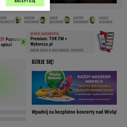
AKCEPTUJĘ
l sp. z o.o., jej
Zielona Góra
ić swoje preferencje
arzania danych poprzez
MAGAZYNY
ACIEK
MARCIN
JAKUB
KACPER
ŁUKASZ
ych”. Zmiana ustawień
UCHARCZYK
KOZŁOWSKI
BALCERSKI
KOLIBABSKI
JACHIMIAK
syny
Kuchnia
OFERTA SUBSKRYPCJI
a
Wysokie Obcasy
Premium: TOK FM +
Papszun zaapelował ws. Rajovicia. Tak
Bilion dolarów
ach:
Wyborcza.pl
 opisał
otoczenia Trumpa lic
y
 celów identyfikacji.
Grenlandii
MOCNE MEDIA W DUO PAKIECIE. SPRAWDŹ
omiar reklam i treści,
rynarka
DZIEJE SIĘ!
enka za 29zł
zula
 wide
y
to
kim obcasie
Wpadnij na bezpłatne koncerty nad Wisłą!