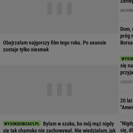
zanie
JAN RYBI
Dom, 
próg 
Obejrzałam najgorszy film tego roku. Po seansie
Borsa
zostaje tylko niesmak
się n
przyj
SUBSKRY
20 la
"Amer
"Nigd
Byłam w szoku, bo mój mąż nigdy
się, 
się tak chamsko nie zachowywał. Nie wiedziałam, jak