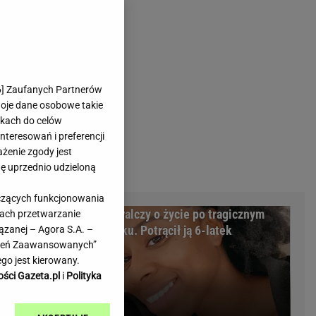
rmienia
Gliwice
Kielce
hodowe
Kraków
Lublin
Łódź
6
] Zaufanych Partnerów
woje dane osobowe takie
Olsztyn
likach do celów
Opole
teresowań i preferencji
e
Płock
ażenie zgody jest
we
Poznań
dę uprzednio udzieloną
Radom
yczących funkcjonowania
Rzeszów
ożyczkę, bank
Miss walczy o życie po tragicznym
kach przetwarzanie
inowe
Sosnowiec
cyzja sądu
wypadku. Potrącił ją 6-latek
ązanej – Agora S.A. –
inowe
Szczecin
awień Zaawansowanych”
Melo Radio
Toruń
go jest kierowany.
Trójmiasto
ości Gazeta.pl
i
Polityka
Warszawa
Wrocław