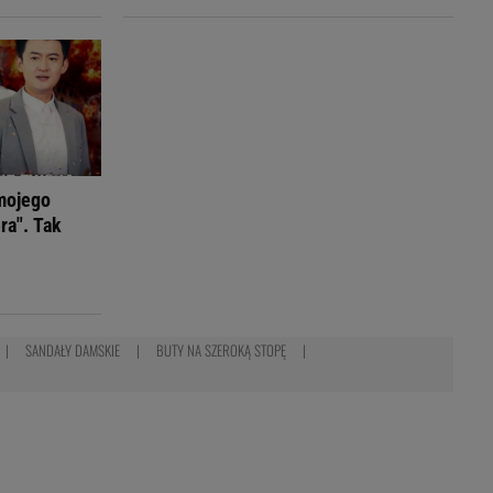
mojego
ra". Tak
SANDAŁY DAMSKIE
BUTY NA SZEROKĄ STOPĘ