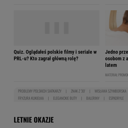
Quiz. Oglądałeś polskie filmy i seriale w
Jedno prze
PRL-u? Kto zagrał główną rolę?
osobom z 
latem
MATERIAŁ PROMO
PROBLEMY POLSKICH SIATKARZY
ZNAK Z '30'
WISŁAWA SZYMBORSKA
FRYZURA KUKIEŁKA
ELEGANCKIE BUTY
BALERINY
ESPADRYLE
LETNIE OKAZJE