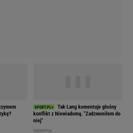
Przetargi
Licytacje komornicze
Komputery Forum
Alkomat online
Kalkulator opłacalności LPG
Przelicznik cm na cale i stopy
Kalkulator momentu obrotowego
Kalkulator mocy
Kalkulator zużycia paliwa
Kalkulator rozmiaru opon
Przelicznik mile na kilometry
ojczymem
Tak Lang komentuje głośny
itykę?
konflikt z Niewiadomą. "Zadzwoniłem do
niej"
SUBSKRYPCJA