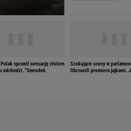
Telewizor LG O
Polak sprawił sensację złotem
Szokujące sceny w parlamen
hu odchodzi. "Smrodek
Obrzucili premiera jajkami. 
Doda
Kalkulator Poro
Magda Gessler
Kalendarz dni p
Agnieszka Woźniak-Starak
Kalendarz ciąży