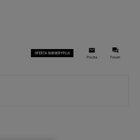
 IOS
Gazeta.pl na Facebooku
OFERTA SUBSKRYPCJI
Poczta
Forum
ZA
WYDARZENIA GOSPODARCZE
LOKALNE
Białystok
Bielsko-Biała
stki
Bydgoszcz
moda
Częstochowa
uże buty
Gorzów Wielkopolski
ecka
Katowice