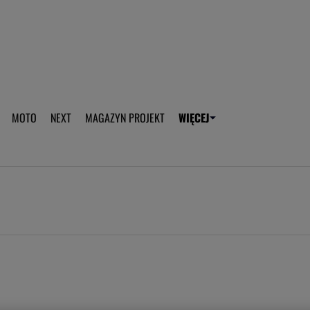
aplikację Gazeta - Android
Pobierz aplikację Gazeta -
MOTO
NEXT
MAGAZYN PROJEKT
WIĘCEJ
T
PLOTEK
SPORT.PL
HOROSKOPY
WEEKEND
TOK FM
WYBORC
ROZRYWKA
ŻYCIE I STYL
Gwiazdy Mundialu
Fryzury
Plotek
Makijaż
Gry online
Magia - Ciekawo
Historie
Wiadomości - 
WAGs
Sposób na za d
Anna Lewandowska
Gorączka u dzi