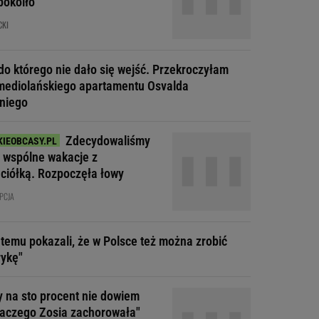
pokoiło
CKI
do którego nie dało się wejść. Przekroczyłam
mediolańskiego apartamentu Osvalda
niego
Zdecydowaliśmy
a wspólne wakacje z
aciółką. Rozpoczęła łowy
PCJA
t temu pokazali, że w Polsce też można zrobić
ykę"
y na sto procent nie dowiem
dlaczego Zosia zachorowała"