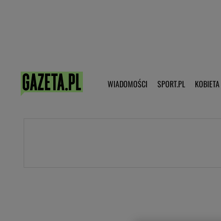
Poczta - Logowanie
Pobierz 
WIADOMOŚCI
SPORT.PL
KOBIETA
DZIECKO
KOBIETA
KULTURA
NEX
WIADOMOŚCI
SPORT
G.PL
Skoki narciarskie
Haps.pl
Ekstraklasa
Wiadomości ze świata
Bundesliga
Sport wiadomości
Liga Mistrzów
Horoskop
Liga Europy
Papież Franiszek
Koszykówka