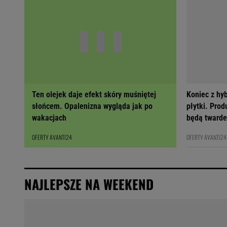
Ten olejek daje efekt skóry muśniętej
Koniec z hy
słońcem. Opalenizna wygląda jak po
płytki. Prod
wakacjach
będą twarde
OFERTY AVANTI24
OFERTY AVANTI24
NAJLEPSZE NA WEEKEND