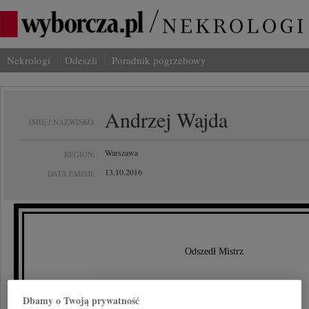
Nekrologi
Odeszli
Poradnik pogrzebowy
Andrzej Wajda
IMIĘ I NAZWISKO:
Warszawa
REGION:
13.10.2016
DATA EMISJI:
Odszedł Mistrz
Andrzej Wajda
Dbamy o Twoją prywatność