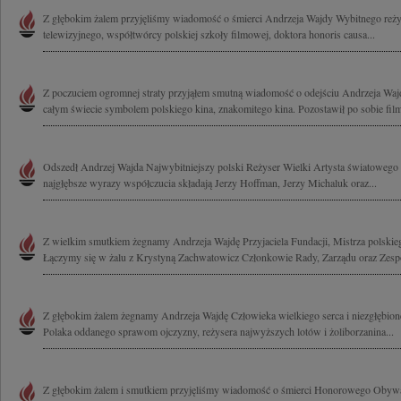
Z głębokim żalem przyjęliśmy wiadomość o śmierci Andrzeja Wajdy Wybitnego reżys
telewizyjnego, współtwórcy polskiej szkoły filmowej, doktora honoris causa...
Z poczuciem ogromnej straty przyjąłem smutną wiadomość o odejściu Andrzeja Wajd
całym świecie symbolem polskiego kina, znakomitego kina. Pozostawił po sobie film
Odszedł Andrzej Wajda Najwybitniejszy polski Reżyser Wielki Artysta światowego 
najgłębsze wyrazy współczucia składają Jerzy Hoffman, Jerzy Michaluk oraz...
Z wielkim smutkiem żegnamy Andrzeja Wajdę Przyjaciela Fundacji, Mistrza polskieg
Łączymy się w żalu z Krystyną Zachwatowicz Członkowie Rady, Zarządu oraz Zespó
Z głębokim żalem żegnamy Andrzeja Wajdę Człowieka wielkiego serca i niezgłębion
Polaka oddanego sprawom ojczyzny, reżysera najwyższych lotów i żoliborzanina...
Z głębokim żalem i smutkiem przyjęliśmy wiadomość o śmierci Honorowego Obywa