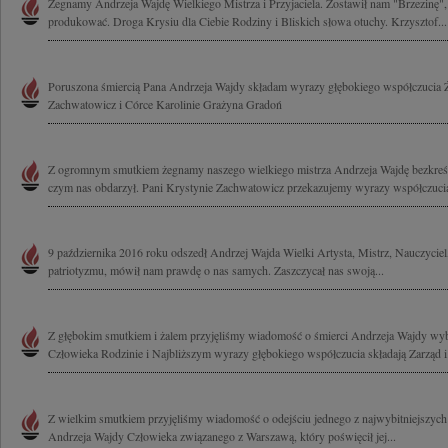
Żegnamy Andrzeja Wajdę Wielkiego Mistrza i Przyjaciela. Zostawił nam "Brzezinę",
produkować. Droga Krysiu dla Ciebie Rodziny i Bliskich słowa otuchy. Krzysztof...
Poruszona śmiercią Pana Andrzeja Wajdy składam wyrazy głębokiego współczucia Ż
Zachwatowicz i Córce Karolinie Grażyna Gradoń
Z ogromnym smutkiem żegnamy naszego wielkiego mistrza Andrzeja Wajdę bezkreśn
czym nas obdarzył. Pani Krystynie Zachwatowicz przekazujemy wyrazy współczucia
9 października 2016 roku odszedł Andrzej Wajda Wielki Artysta, Mistrz, Nauczyciel,
patriotyzmu, mówił nam prawdę o nas samych. Zaszczycał nas swoją...
Z głębokim smutkiem i żalem przyjęliśmy wiadomość o śmierci Andrzeja Wajdy wyb
Człowieka Rodzinie i Najbliższym wyrazy głębokiego współczucia składają Zarząd i.
Z wielkim smutkiem przyjęliśmy wiadomość o odejściu jednego z najwybitniejszych 
Andrzeja Wajdy Człowieka związanego z Warszawą, który poświęcił jej...