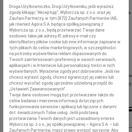
Droga Użytkowniczko, Drogi Użytkowniku, jeśli wyrazisz
zgodę klikając "Akceptuję", Wyborcza sp. z o.o. oraz jej
Człowiek wielkiego serca, talentu i patriotyzmu.
Zaufani Partnerzy, w tym [
872
] Zaufanych Partnerów IAB,
jak również Agora S.A. będąca spółką powiązaną z
Wyborcza sp. z o.o., będą przetwarzać Twoje dane
Rodzinie i Bliskim
osobowe takie jak adresy IP, adresy e-mail czy
identyfikatory plików cookie lub inne informacje zapisane w
tych plikach do celów marketingowych, w szczególności
wyrazy współczucia
na potrzeby wyświetlania reklam dopasowanych do
Twoich zainteresowań i preferencji w swoich serwisach,
przekazują
aplikacjach i w Internecie lub personalizacji treści w nich
wyświetlanych. Wyrażenie zgody jest dobrowolne. Jeśli nie
Henryka Bochniarz Prezydent Konfederacji Lewiat
chcesz wyrazić zgody, chcesz ograniczyć jej zakres lub
chcesz wycofać zgodę uprzednio udzieloną przejdź do
Henryk Orfinger Przewodniczący Rady Głównej
„Ustawień Zaawansowanych”.
Konfederacji Lewiatan
Twoje dane osobowe mogą być przetwarzane także do
celów badania i mierzenia informacji dotyczących
funkcjonowania serwisów i aplikacji lub łączone z danymi
dot. świadczonych Tobie usług. Jeśli podstawą
Inne kondolencje
przetwarzania Twoich danych jest uzasadniony interes
Wyborcza sp. z o.o., jej spółki powiązanej – Agora S.A. – lub
Zaufanych Partnerów, masz prawo wyrazić sprzeciw. Aby