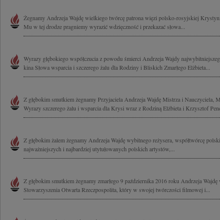
Żegnamy Andrzeja Wajdę wielkiego twórcę patrona więzi polsko-rosyjskiej Krysty
Mu w tej drodze pragniemy wyrazić wdzięczność i przekazać słowa...
Wyrazy głębokiego współczucia z powodu śmierci Andrzeja Wajdy najwybitniejszeg
kina Słowa wsparcia i szczerego żalu dla Rodziny i Bliskich Zmarłego Elżbieta...
Z głębokim smutkiem żegnamy Przyjaciela Andrzeja Wajdę Mistrza i Nauczyciela, Me
Wyrazy szczerego żalu i wsparcia dla Krysi wraz z Rodziną Elżbieta i Krzysztof Pen
Z głębokim żalem żegnamy Andrzeja Wajdę wybitnego reżysera, współtwórcę polskie
najważniejszych i najbardziej utytułowanych polskich artystów,...
Z głębokim smutkiem żegnamy zmarłego 9 października 2016 roku Andrzeja Wajdę w
Stowarzyszenia Otwarta Rzeczpospolita, który w swojej twórczości filmowej i...