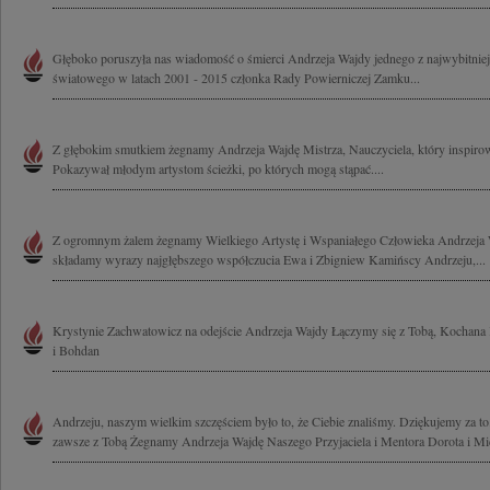
Głęboko poruszyła nas wiadomość o śmierci Andrzeja Wajdy jednego z najwybitniej
światowego w latach 2001 - 2015 członka Rady Powierniczej Zamku...
Z głębokim smutkiem żegnamy Andrzeja Wajdę Mistrza, Nauczyciela, który inspirow
Pokazywał młodym artystom ścieżki, po których mogą stąpać....
Z ogromnym żalem żegnamy Wielkiego Artystę i Wspaniałego Człowieka Andrzeja W
składamy wyrazy najgłębszego współczucia Ewa i Zbigniew Kamińscy Andrzeju,...
Krystynie Zachwatowicz na odejście Andrzeja Wajdy Łączymy się z Tobą, Kochana 
i Bohdan
Andrzeju, naszym wielkim szczęściem było to, że Ciebie znaliśmy. Dziękujemy za to
zawsze z Tobą Żegnamy Andrzeja Wajdę Naszego Przyjaciela i Mentora Dorota i Mic