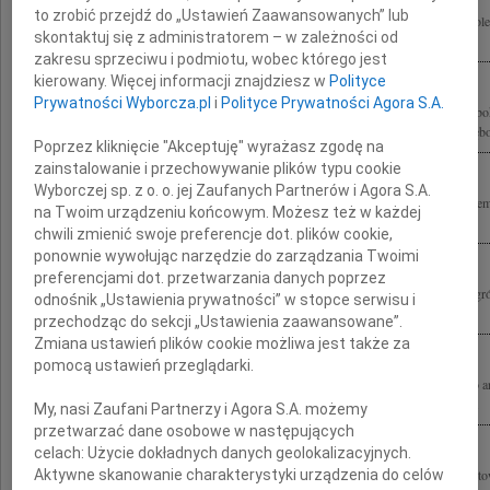
to zrobić przejdź do „Ustawień Zaawansowanych” lub
Żegnam Andrzeja Wajdę Wspaniałego Dowódcę Rodzinie składamy szczere kondolen
skontaktuj się z administratorem – w zależności od
Rastawieccy
zakresu sprzeciwu i podmiotu, wobec którego jest
kierowany. Więcej informacji znajdziesz w
Polityce
Prywatności Wyborcza.pl
i
Polityce Prywatności Agora S.A.
"Śmierć tych, którzy tworzą dzieła nieśmiertelne, zawsze jest przedwczesna" Z głęb
przyjęliśmy wiadomość o śmierci reżysera Andrzeja Wajdy Wyrazy szczerego i głębo
Poprzez kliknięcie "Akceptuję" wyrażasz zgodę na
zainstalowanie i przechowywanie plików typu cookie
Wyborczej sp. z o. o. jej Zaufanych Partnerów i Agora S.A.
Składamy wyrazy szczerego współczucia Pani Krystynie Zachwatowicz i pozosta
na Twoim urządzeniu końcowym. Możesz też w każdej
śmierci Andrzeja Wajdy Monika i Tadeusz Strugałowie
chwili zmienić swoje preferencje dot. plików cookie,
ponownie wywołując narzędzie do zarządzania Twoimi
preferencjami dot. przetwarzania danych poprzez
Z wielkim żalem żegnamy Andrzeja Wajdę Wielkiego Artystę Współfundatora Nagró
odnośnik „Ustawienia prywatności” w stopce serwisu i
przyznawanych przez Polski Komitet Narodowy ICOMOS za najlepsze prace...
przechodząc do sekcji „Ustawienia zaawansowane”.
Zmiana ustawień plików cookie możliwa jest także za
pomocą ustawień przeglądarki.
Z ogromnym żalem i poczuciem wielkiej straty żegnam Andrzeja Wajdę wybitnego art
naszego przyjaciela. Rodzinie i Bliskim składam wyrazy głębokiego współczucia...
My, nasi Zaufani Partnerzy i Agora S.A. możemy
przetwarzać dane osobowe w następujących
celach:
Użycie dokładnych danych geolokalizacyjnych.
Aktywne skanowanie charakterystyki urządzenia do celów
Ogromnie zasmuceni ściskamy gorąco drogą Panią Krysię po stracie wspaniałego to