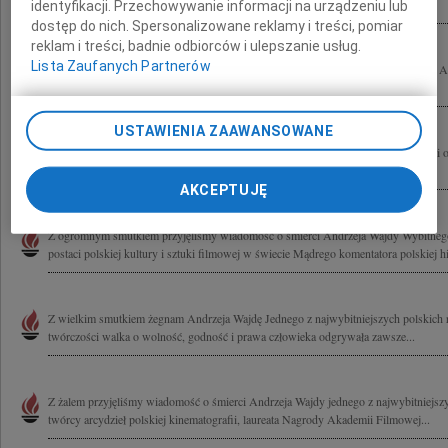
niezwykłego Przyjaciela Pana Andrzeja Wajdy Ania Arendarska, Julia i Camillo.
identyfikacji. Przechowywanie informacji na urządzeniu lub
dostęp do nich. Spersonalizowane reklamy i treści, pomiar
reklam i treści, badnie odbiorców i ulepszanie usług.
Lista Zaufanych Partnerów
Krystynie Zachwatowicz wyrazy głębokiego współczucia z powodu śmierci Męża An
Majewski
USTAWIENIA ZAAWANSOWANE
Smutkiem przepełniła mnie wieść o śmierci Andrzeja Wajdy Żegnaj Mistrzu! Krysi 
szczerego współczucia Henryka Bochniarz
AKCEPTUJĘ
Z ogromnym smutkiem przyjęliśmy wiadomość o śmierci Andrzeja Wajdy Wybitnego 
postaci polskiej kultury i sztuki filmowej w świecie Mądrego komentatora polskiej hist
Z wielkim smutkiem żegnam Andrzeja Wajdę Jednego z najwybitniejszych polskich 
twórczości walka o wolność, godność i prawa człowieka odgrywała zawsze...
Z żalem przyjęliśmy wiadomość o śmierci Andrzeja Wajdy jednego z najwybitniejszy
twórcy arcydzieł polskiej kinematografii, laureata Nagrody Akademii Filmowej...