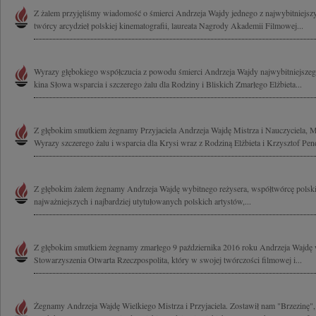
Z żalem przyjęliśmy wiadomość o śmierci Andrzeja Wajdy jednego z najwybitniejszy
twórcy arcydzieł polskiej kinematografii, laureata Nagrody Akademii Filmowej...
Wyrazy głębokiego współczucia z powodu śmierci Andrzeja Wajdy najwybitniejszeg
kina Słowa wsparcia i szczerego żalu dla Rodziny i Bliskich Zmarłego Elżbieta...
Z głębokim smutkiem żegnamy Przyjaciela Andrzeja Wajdę Mistrza i Nauczyciela, Me
Wyrazy szczerego żalu i wsparcia dla Krysi wraz z Rodziną Elżbieta i Krzysztof Pen
Z głębokim żalem żegnamy Andrzeja Wajdę wybitnego reżysera, współtwórcę polskie
najważniejszych i najbardziej utytułowanych polskich artystów,...
Z głębokim smutkiem żegnamy zmarłego 9 października 2016 roku Andrzeja Wajdę w
Stowarzyszenia Otwarta Rzeczpospolita, który w swojej twórczości filmowej i...
Żegnamy Andrzeja Wajdę Wielkiego Mistrza i Przyjaciela. Zostawił nam "Brzezinę",