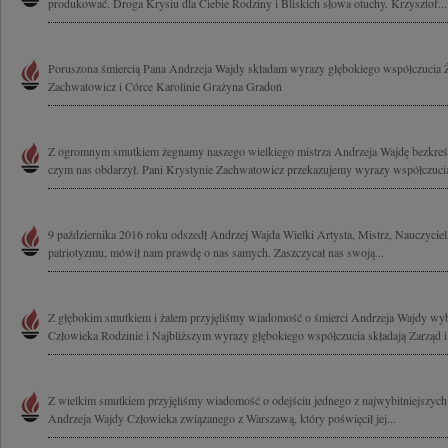
produkować. Droga Krysiu dla Ciebie Rodziny i Bliskich słowa otuchy. Krzysztof...
Poruszona śmiercią Pana Andrzeja Wajdy składam wyrazy głębokiego współczucia Ż
Zachwatowicz i Córce Karolinie Grażyna Gradoń
Z ogromnym smutkiem żegnamy naszego wielkiego mistrza Andrzeja Wajdę bezkreśn
czym nas obdarzył. Pani Krystynie Zachwatowicz przekazujemy wyrazy współczucia
9 października 2016 roku odszedł Andrzej Wajda Wielki Artysta, Mistrz, Nauczyciel,
patriotyzmu, mówił nam prawdę o nas samych. Zaszczycał nas swoją...
Z głębokim smutkiem i żalem przyjęliśmy wiadomość o śmierci Andrzeja Wajdy wyb
Człowieka Rodzinie i Najbliższym wyrazy głębokiego współczucia składają Zarząd i.
Z wielkim smutkiem przyjęliśmy wiadomość o odejściu jednego z najwybitniejszych 
Andrzeja Wajdy Człowieka związanego z Warszawą, który poświęcił jej...