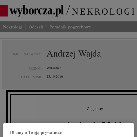
Nekrologi
Odeszli
Poradnik pogrzebowy
Andrzej Wajda
IMIĘ I NAZWISKO:
Warszawa
REGION:
13.10.2016
DATA EMISJI:
Żegnamy
Andrzeja Wajdę
Dbamy o Twoją prywatność