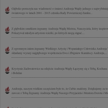
Głęboko poruszyła nas wiadomość o śmierci Andrzeja Wajdy jednego z najwybitniej
światowego w latach 2001 - 2015 członka Rady Powierniczej Zamku...
Z głębokim smutkiem żegnamy Andrzeja Wajdę Mistrza, Nauczyciela, który inspirow
Pokazywał młodym artystom ścieżki, po których mogą stąpać....
Z ogromnym żalem żegnamy Wielkiego Artystę i Wspaniałego Człowieka Andrzeja W
składamy wyrazy najgłębszego współczucia Ewa i Zbigniew Kamińscy Andrzeju,...
Krystynie Zachwatowicz na odejście Andrzeja Wajdy Łączymy się z Tobą, Kochana 
i Bohdan
Andrzeju, naszym wielkim szczęściem było to, że Ciebie znaliśmy. Dziękujemy za to
zawsze z Tobą Żegnamy Andrzeja Wajdę Naszego Przyjaciela i Mentora Dorota i Mic