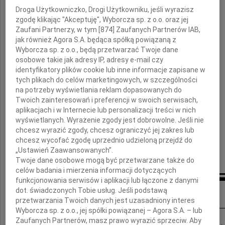
wielkiego twórcę
Droga Użytkowniczko, Drogi Użytkowniku, jeśli wyrazisz
patrona więzi polsko-rosyjskiej
zgodę klikając "Akceptuję", Wyborcza sp. z o.o. oraz jej
Zaufani Partnerzy, w tym [
874
] Zaufanych Partnerów IAB,
jak również Agora S.A. będąca spółką powiązaną z
Krystynie Zachwatowicz
Wyborcza sp. z o.o., będą przetwarzać Twoje dane
osobowe takie jak adresy IP, adresy e-mail czy
towarzyszącej Mu w tej drodze
identyfikatory plików cookie lub inne informacje zapisane w
pragniemy wyrazić wdzięczność
tych plikach do celów marketingowych, w szczególności
i przekazać słowa współczucia i wsparcia
na potrzeby wyświetlania reklam dopasowanych do
Twoich zainteresowań i preferencji w swoich serwisach,
Przyjaciele z Ośrodka KARTA
aplikacjach i w Internecie lub personalizacji treści w nich
wyświetlanych. Wyrażenie zgody jest dobrowolne. Jeśli nie
i Rosyjskiego "Memoriału"
chcesz wyrazić zgody, chcesz ograniczyć jej zakres lub
chcesz wycofać zgodę uprzednio udzieloną przejdź do
„Ustawień Zaawansowanych”.
Twoje dane osobowe mogą być przetwarzane także do
celów badania i mierzenia informacji dotyczących
funkcjonowania serwisów i aplikacji lub łączone z danymi
Inne kondolencje
dot. świadczonych Tobie usług. Jeśli podstawą
przetwarzania Twoich danych jest uzasadniony interes
Wyborcza sp. z o.o., jej spółki powiązanej – Agora S.A. – lub
Zaufanych Partnerów, masz prawo wyrazić sprzeciw. Aby