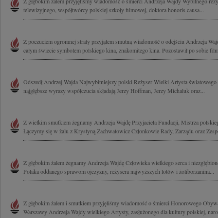
Z głębokim żalem przyjęliśmy wiadomość o śmierci Andrzeja Wajdy Wybitnego reżys
telewizyjnego, współtwórcy polskiej szkoły filmowej, doktora honoris causa...
Z poczuciem ogromnej straty przyjąłem smutną wiadomość o odejściu Andrzeja Wajd
całym świecie symbolem polskiego kina, znakomitego kina. Pozostawił po sobie film
Odszedł Andrzej Wajda Najwybitniejszy polski Reżyser Wielki Artysta światowego 
najgłębsze wyrazy współczucia składają Jerzy Hoffman, Jerzy Michaluk oraz...
Z wielkim smutkiem żegnamy Andrzeja Wajdę Przyjaciela Fundacji, Mistrza polskieg
Łączymy się w żalu z Krystyną Zachwatowicz Członkowie Rady, Zarządu oraz Zespó
Z głębokim żalem żegnamy Andrzeja Wajdę Człowieka wielkiego serca i niezgłębion
Polaka oddanego sprawom ojczyzny, reżysera najwyższych lotów i żoliborzanina...
Z głębokim żalem i smutkiem przyjęliśmy wiadomość o śmierci Honorowego Obywa
Warszawy Andrzeja Wajdy wielkiego Artysty, zasłużonego dla kultury polskiej, nar