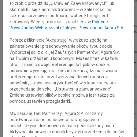
Żegnam Andrzeja Wajdę Wspaniałego Dowódcę Rodzinie składamy szczere kondolen
to zrobić przejdź do „Ustawień Zaawansowanych” lub
Rastawieccy
skontaktuj się z administratorem – w zależności od
zakresu sprzeciwu i podmiotu, wobec którego jest
kierowany. Więcej informacji znajdziesz w
Polityce
"Śmierć tych, którzy tworzą dzieła nieśmiertelne, zawsze jest przedwczesna" Z głęb
Prywatności Wyborcza.pl
i
Polityce Prywatności Agora S.A.
przyjęliśmy wiadomość o śmierci reżysera Andrzeja Wajdy Wyrazy szczerego i głębo
Poprzez kliknięcie "Akceptuję" wyrażasz zgodę na
zainstalowanie i przechowywanie plików typu cookie
Składamy wyrazy szczerego współczucia Pani Krystynie Zachwatowicz i pozosta
Wyborczej sp. z o. o. jej Zaufanych Partnerów i Agora S.A.
śmierci Andrzeja Wajdy Monika i Tadeusz Strugałowie
na Twoim urządzeniu końcowym. Możesz też w każdej
chwili zmienić swoje preferencje dot. plików cookie,
ponownie wywołując narzędzie do zarządzania Twoimi
Z wielkim żalem żegnamy Andrzeja Wajdę Wielkiego Artystę Współfundatora Nagró
preferencjami dot. przetwarzania danych poprzez
przyznawanych przez Polski Komitet Narodowy ICOMOS za najlepsze prace...
odnośnik „Ustawienia prywatności” w stopce serwisu i
przechodząc do sekcji „Ustawienia zaawansowane”.
Zmiana ustawień plików cookie możliwa jest także za
pomocą ustawień przeglądarki.
Z ogromnym żalem i poczuciem wielkiej straty żegnam Andrzeja Wajdę wybitnego art
naszego przyjaciela. Rodzinie i Bliskim składam wyrazy głębokiego współczucia...
My, nasi Zaufani Partnerzy i Agora S.A. możemy
przetwarzać dane osobowe w następujących
celach:
Użycie dokładnych danych geolokalizacyjnych.
Ogromnie zasmuceni ściskamy gorąco drogą Panią Krysię po stracie wspaniałego to
Aktywne skanowanie charakterystyki urządzenia do celów
niezwykłego Przyjaciela Pana Andrzeja Wajdy Ania Arendarska, Julia i Camillo.