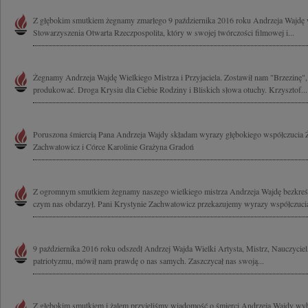
Z głębokim smutkiem żegnamy zmarłego 9 października 2016 roku Andrzeja Wajdę w
Stowarzyszenia Otwarta Rzeczpospolita, który w swojej twórczości filmowej i...
Żegnamy Andrzeja Wajdę Wielkiego Mistrza i Przyjaciela. Zostawił nam "Brzezinę",
produkować. Droga Krysiu dla Ciebie Rodziny i Bliskich słowa otuchy. Krzysztof...
Poruszona śmiercią Pana Andrzeja Wajdy składam wyrazy głębokiego współczucia Ż
Zachwatowicz i Córce Karolinie Grażyna Gradoń
Z ogromnym smutkiem żegnamy naszego wielkiego mistrza Andrzeja Wajdę bezkreśn
czym nas obdarzył. Pani Krystynie Zachwatowicz przekazujemy wyrazy współczucia
9 października 2016 roku odszedł Andrzej Wajda Wielki Artysta, Mistrz, Nauczyciel,
patriotyzmu, mówił nam prawdę o nas samych. Zaszczycał nas swoją...
Z głębokim smutkiem i żalem przyjęliśmy wiadomość o śmierci Andrzeja Wajdy wyb