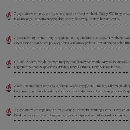
Z głębokim żalem przyjęliśmy wiadomość o śmierci Andrzeja Wajdy Wybitnego reżys
telewizyjnego, współtwórcy polskiej szkoły filmowej, doktora honoris causa...
Z poczuciem ogromnej straty przyjąłem smutną wiadomość o odejściu Andrzeja Wajd
całym świecie symbolem polskiego kina, znakomitego kina. Pozostawił po sobie film
Odszedł Andrzej Wajda Najwybitniejszy polski Reżyser Wielki Artysta światowego 
najgłębsze wyrazy współczucia składają Jerzy Hoffman, Jerzy Michaluk oraz...
Z wielkim smutkiem żegnamy Andrzeja Wajdę Przyjaciela Fundacji, Mistrza polskieg
Łączymy się w żalu z Krystyną Zachwatowicz Członkowie Rady, Zarządu oraz Zespó
Z głębokim żalem żegnamy Andrzeja Wajdę Człowieka wielkiego serca i niezgłębion
Polaka oddanego sprawom ojczyzny, reżysera najwyższych lotów i żoliborzanina...