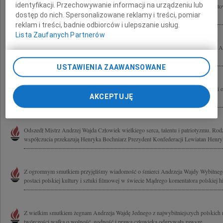
identyfikacji. Przechowywanie informacji na urządzeniu lub
Ogromnie zasmuceni ściskamy gorąco drogą Panią Krysię po stracie wspaniałego to
dostęp do nich. Spersonalizowane reklamy i treści, pomiar
niezwykłego Przyjaciela Pana Andrzeja Wajdy Ania Arendarska, Julia i Camillo.
reklam i treści, badnie odbiorców i ulepszanie usług.
Lista Zaufanych Partnerów
Krystynie Zachwatowicz wyrazy głębokiego współczucia z powodu śmierci Męża An
Majewski
USTAWIENIA ZAAWANSOWANE
Smutkiem przepełniła mnie wieść o śmierci Andrzeja Wajdy Żegnaj Mistrzu! Krysi 
AKCEPTUJĘ
szczerego współczucia Henryka Bochniarz
Odszedł Mistrz Andrzej Wajda Człowiek wielkiego serca, talentu i patriotyzmu. Rod
współczucia przekazują Henryka Bochniarz Prezydent Konfederacji Lewiatan Henryk
Z ogromnym smutkiem przyjęliśmy wiadomość o śmierci Andrzeja Wajdy Wybitnego 
postaci polskiej kultury i sztuki filmowej w świecie Mądrego komentatora polskiej hist
Z wielkim smutkiem żegnam Andrzeja Wajdę Jednego z najwybitniejszych polskich 
twórczości walka o wolność, godność i prawa człowieka odgrywała zawsze...