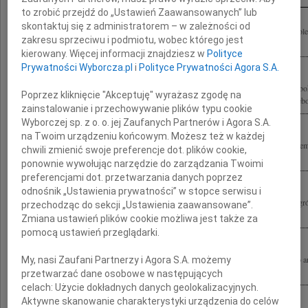
to zrobić przejdź do „Ustawień Zaawansowanych” lub
skontaktuj się z administratorem – w zależności od
Żegnam Andrzeja Wajdę Wspaniałego Dowódcę Rodzinie składamy szczere kondolen
zakresu sprzeciwu i podmiotu, wobec którego jest
Rastawieccy
kierowany. Więcej informacji znajdziesz w
Polityce
Prywatności Wyborcza.pl
i
Polityce Prywatności Agora S.A.
"Śmierć tych, którzy tworzą dzieła nieśmiertelne, zawsze jest przedwczesna" Z głęb
Poprzez kliknięcie "Akceptuję" wyrażasz zgodę na
przyjęliśmy wiadomość o śmierci reżysera Andrzeja Wajdy Wyrazy szczerego i głębo
zainstalowanie i przechowywanie plików typu cookie
Wyborczej sp. z o. o. jej Zaufanych Partnerów i Agora S.A.
na Twoim urządzeniu końcowym. Możesz też w każdej
Składamy wyrazy szczerego współczucia Pani Krystynie Zachwatowicz i pozosta
chwili zmienić swoje preferencje dot. plików cookie,
śmierci Andrzeja Wajdy Monika i Tadeusz Strugałowie
ponownie wywołując narzędzie do zarządzania Twoimi
preferencjami dot. przetwarzania danych poprzez
odnośnik „Ustawienia prywatności” w stopce serwisu i
Z wielkim żalem żegnamy Andrzeja Wajdę Wielkiego Artystę Współfundatora Nagró
przechodząc do sekcji „Ustawienia zaawansowane”.
przyznawanych przez Polski Komitet Narodowy ICOMOS za najlepsze prace...
Zmiana ustawień plików cookie możliwa jest także za
pomocą ustawień przeglądarki.
Z ogromnym żalem i poczuciem wielkiej straty żegnam Andrzeja Wajdę wybitnego art
My, nasi Zaufani Partnerzy i Agora S.A. możemy
naszego przyjaciela. Rodzinie i Bliskim składam wyrazy głębokiego współczucia...
przetwarzać dane osobowe w następujących
celach:
Użycie dokładnych danych geolokalizacyjnych.
Aktywne skanowanie charakterystyki urządzenia do celów