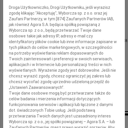
Droga Użytkowniczko, Drogi Użytkowniku, jeśli wyrazisz
Andrzeja Wajdę
zgodę klikając "Akceptuję", Wyborcza sp. z o.o. oraz jej
Zaufani Partnerzy, w tym [
874
] Zaufanych Partnerów IAB,
jak również Agora S.A. będąca spółką powiązaną z
Mistrza, Nauczyciela,
Wyborcza sp. z o.o., będą przetwarzać Twoje dane
który inspirował kolejne pokolenia twórców.
osobowe takie jak adresy IP, adresy e-mail czy
Pokazywał młodym artystom ścieżki, po których mogą 
identyfikatory plików cookie lub inne informacje zapisane w
Tego dziedzictwa nigdy nie zapomnimy.
tych plikach do celów marketingowych, w szczególności
na potrzeby wyświetlania reklam dopasowanych do
Twoich zainteresowań i preferencji w swoich serwisach,
Rodzinie
aplikacjach i w Internecie lub personalizacji treści w nich
wyświetlanych. Wyrażenie zgody jest dobrowolne. Jeśli nie
chcesz wyrazić zgody, chcesz ograniczyć jej zakres lub
składamy
chcesz wycofać zgodę uprzednio udzieloną przejdź do
wyrazy głębokiego współczucia
„Ustawień Zaawansowanych”.
Twoje dane osobowe mogą być przetwarzane także do
Dyrektor i Pracownicy Teatru Żydowskiego
celów badania i mierzenia informacji dotyczących
funkcjonowania serwisów i aplikacji lub łączone z danymi
dot. świadczonych Tobie usług. Jeśli podstawą
przetwarzania Twoich danych jest uzasadniony interes
Inne kondolencje
Wyborcza sp. z o.o., jej spółki powiązanej – Agora S.A. – lub
Zaufanych Partnerów, masz prawo wyrazić sprzeciw. Aby