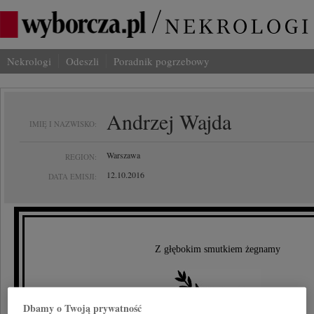
Nekrologi
Odeszli
Poradnik pogrzebowy
Andrzej Wajda
IMIĘ I NAZWISKO:
Warszawa
REGION:
12.10.2016
DATA EMISJI:
Z głębokim smutkiem żegnamy
Dbamy o Twoją prywatność