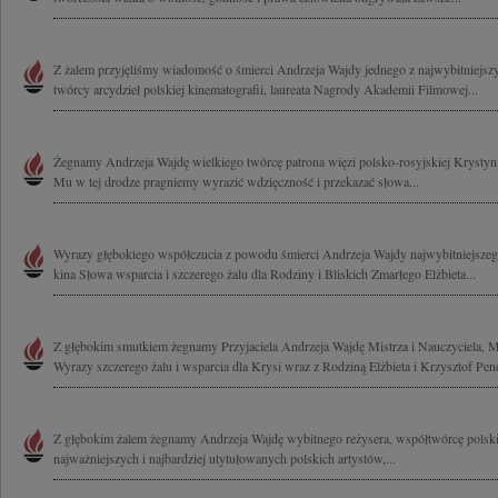
Z żalem przyjęliśmy wiadomość o śmierci Andrzeja Wajdy jednego z najwybitniejszy
twórcy arcydzieł polskiej kinematografii, laureata Nagrody Akademii Filmowej...
Żegnamy Andrzeja Wajdę wielkiego twórcę patrona więzi polsko-rosyjskiej Krysty
Mu w tej drodze pragniemy wyrazić wdzięczność i przekazać słowa...
Wyrazy głębokiego współczucia z powodu śmierci Andrzeja Wajdy najwybitniejszeg
kina Słowa wsparcia i szczerego żalu dla Rodziny i Bliskich Zmarłego Elżbieta...
Z głębokim smutkiem żegnamy Przyjaciela Andrzeja Wajdę Mistrza i Nauczyciela, Me
Wyrazy szczerego żalu i wsparcia dla Krysi wraz z Rodziną Elżbieta i Krzysztof Pen
Z głębokim żalem żegnamy Andrzeja Wajdę wybitnego reżysera, współtwórcę polskie
najważniejszych i najbardziej utytułowanych polskich artystów,...