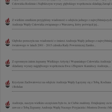
Człowieka Rodzinie i Najbliższym wyrazy głębokiego współczucia składają Zarząd i.
Z wielkim smutkiem przyjęliśmy wiadomość o odejściu jednego z najwybitniejszych 
Andrzeja Wajdy Człowieka związanego z Warszawą, który poświęcił jej...
Głęboko poruszyła nas wiadomość o śmierci Andrzeja Wajdy jednego z najwybitniej
światowego w latach 2001 - 2015 członka Rady Powierniczej Zamku...
Z ogromnym żalem żegnamy Wielkiego Artystę i Wspaniałego Człowieka Andrzeja W
składamy wyrazy najgłębszego współczucia Ewa i Zbigniew Kamińscy Andrzeju,...
Krystynie Zachwatowicz na odejście Andrzeja Wajdy Łączymy się z Tobą, Kochana 
i Bohdan
Andrzeju, naszym wielkim szczęściem było to, że Ciebie znaliśmy. Dziękujemy za to
zawsze z Tobą Żegnamy Andrzeja Wajdę Naszego Przyjaciela i Mentora Dorota i Mic