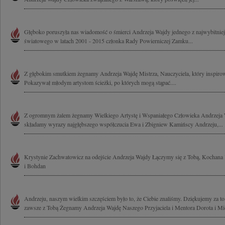
Głęboko poruszyła nas wiadomość o śmierci Andrzeja Wajdy jednego z najwybitniej
światowego w latach 2001 - 2015 członka Rady Powierniczej Zamku...
Z głębokim smutkiem żegnamy Andrzeja Wajdę Mistrza, Nauczyciela, który inspirow
Pokazywał młodym artystom ścieżki, po których mogą stąpać....
Z ogromnym żalem żegnamy Wielkiego Artystę i Wspaniałego Człowieka Andrzeja W
składamy wyrazy najgłębszego współczucia Ewa i Zbigniew Kamińscy Andrzeju,...
Krystynie Zachwatowicz na odejście Andrzeja Wajdy Łączymy się z Tobą, Kochana 
i Bohdan
Andrzeju, naszym wielkim szczęściem było to, że Ciebie znaliśmy. Dziękujemy za to
zawsze z Tobą Żegnamy Andrzeja Wajdę Naszego Przyjaciela i Mentora Dorota i Mic