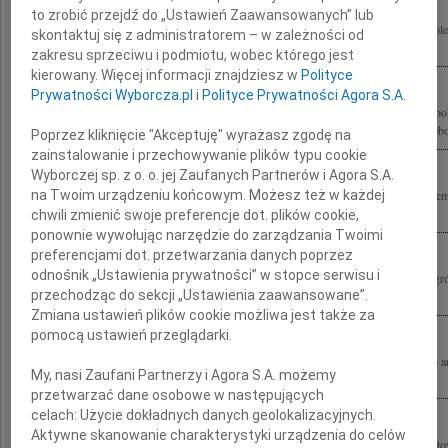
to zrobić przejdź do „Ustawień Zaawansowanych” lub
Żegnam Andrzeja Wajdę Wspaniałego Dowódcę Rodzinie składamy szczere kondolen
skontaktuj się z administratorem – w zależności od
Rastawieccy
zakresu sprzeciwu i podmiotu, wobec którego jest
kierowany. Więcej informacji znajdziesz w
Polityce
Prywatności Wyborcza.pl
i
Polityce Prywatności Agora S.A.
"Śmierć tych, którzy tworzą dzieła nieśmiertelne, zawsze jest przedwczesna" Z głęb
przyjęliśmy wiadomość o śmierci reżysera Andrzeja Wajdy Wyrazy szczerego i głębo
Poprzez kliknięcie "Akceptuję" wyrażasz zgodę na
zainstalowanie i przechowywanie plików typu cookie
Wyborczej sp. z o. o. jej Zaufanych Partnerów i Agora S.A.
na Twoim urządzeniu końcowym. Możesz też w każdej
Składamy wyrazy szczerego współczucia Pani Krystynie Zachwatowicz i pozosta
śmierci Andrzeja Wajdy Monika i Tadeusz Strugałowie
chwili zmienić swoje preferencje dot. plików cookie,
ponownie wywołując narzędzie do zarządzania Twoimi
preferencjami dot. przetwarzania danych poprzez
odnośnik „Ustawienia prywatności” w stopce serwisu i
Z wielkim żalem żegnamy Andrzeja Wajdę Wielkiego Artystę Współfundatora Nagró
przechodząc do sekcji „Ustawienia zaawansowane”.
przyznawanych przez Polski Komitet Narodowy ICOMOS za najlepsze prace...
Zmiana ustawień plików cookie możliwa jest także za
pomocą ustawień przeglądarki.
Z ogromnym żalem i poczuciem wielkiej straty żegnam Andrzeja Wajdę wybitnego art
My, nasi Zaufani Partnerzy i Agora S.A. możemy
naszego przyjaciela. Rodzinie i Bliskim składam wyrazy głębokiego współczucia...
przetwarzać dane osobowe w następujących
celach:
Użycie dokładnych danych geolokalizacyjnych.
Aktywne skanowanie charakterystyki urządzenia do celów
Ogromnie zasmuceni ściskamy gorąco drogą Panią Krysię po stracie wspaniałego to