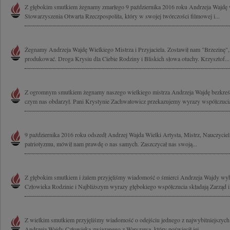
Z głębokim smutkiem żegnamy zmarłego 9 października 2016 roku Andrzeja Wajdę w
Stowarzyszenia Otwarta Rzeczpospolita, który w swojej twórczości filmowej i...
Żegnamy Andrzeja Wajdę Wielkiego Mistrza i Przyjaciela. Zostawił nam "Brzezinę",
produkować. Droga Krysiu dla Ciebie Rodziny i Bliskich słowa otuchy. Krzysztof...
Z ogromnym smutkiem żegnamy naszego wielkiego mistrza Andrzeja Wajdę bezkreśn
czym nas obdarzył. Pani Krystynie Zachwatowicz przekazujemy wyrazy współczucia
9 października 2016 roku odszedł Andrzej Wajda Wielki Artysta, Mistrz, Nauczyciel,
patriotyzmu, mówił nam prawdę o nas samych. Zaszczycał nas swoją...
Z głębokim smutkiem i żalem przyjęliśmy wiadomość o śmierci Andrzeja Wajdy wyb
Człowieka Rodzinie i Najbliższym wyrazy głębokiego współczucia składają Zarząd i.
Z wielkim smutkiem przyjęliśmy wiadomość o odejściu jednego z najwybitniejszych 
Andrzeja Wajdy Człowieka związanego z Warszawą, który poświęcił jej...