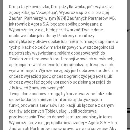
Droga Użytkowniczko, Drogi Użytkowniku, jeśli wyrazisz
składam
zgodę klikając "Akceptuję", Wyborcza sp. z o.o. oraz jej
wyrazy głębokiego współczucia
Zaufani Partnerzy, w tym [
874
] Zaufanych Partnerów IAB,
jak również Agora S.A. będąca spółką powiązaną z
Żonie Pani Krystynie Zachwatow
Wyborcza sp. z o.o., będą przetwarzać Twoje dane
osobowe takie jak adresy IP, adresy e-mail czy
identyfikatory plików cookie lub inne informacje zapisane w
i
tych plikach do celów marketingowych, w szczególności
na potrzeby wyświetlania reklam dopasowanych do
Córce Karolinie
Twoich zainteresowań i preferencji w swoich serwisach,
aplikacjach i w Internecie lub personalizacji treści w nich
wyświetlanych. Wyrażenie zgody jest dobrowolne. Jeśli nie
chcesz wyrazić zgody, chcesz ograniczyć jej zakres lub
Grażyna Gradoń
chcesz wycofać zgodę uprzednio udzieloną przejdź do
„Ustawień Zaawansowanych”.
Twoje dane osobowe mogą być przetwarzane także do
celów badania i mierzenia informacji dotyczących
funkcjonowania serwisów i aplikacji lub łączone z danymi
dot. świadczonych Tobie usług. Jeśli podstawą
Inne kondolencje
przetwarzania Twoich danych jest uzasadniony interes
Wyborcza sp. z o.o., jej spółki powiązanej – Agora S.A. – lub
Zaufanych Partnerów, masz prawo wyrazić sprzeciw. Aby