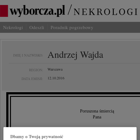
Nekrologi
Odeszli
Poradnik pogrzebowy
Andrzej Wajda
IMIĘ I NAZWISKO:
Warszawa
REGION:
12.10.2016
DATA EMISJI:
Poruszona śmiercią
Pana
Andrzeja Wajdy
Dbamy o Twoją prywatność