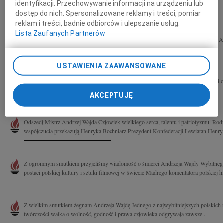
identyfikacji. Przechowywanie informacji na urządzeniu lub
niezwykłego Przyjaciela Pana Andrzeja Wajdy Ania Arendarska, Julia i Camillo.
dostęp do nich. Spersonalizowane reklamy i treści, pomiar
reklam i treści, badnie odbiorców i ulepszanie usług.
Lista Zaufanych Partnerów
Krystynie Zachwatowicz wyrazy głębokiego współczucia z powodu śmierci Męża An
Majewski
USTAWIENIA ZAAWANSOWANE
Smutkiem przepełniła mnie wieść o śmierci Andrzeja Wajdy Żegnaj Mistrzu! Krysi 
szczerego współczucia Henryka Bochniarz
AKCEPTUJĘ
Odszedł Mistrz Andrzej Wajda Człowiek wielkiego serca, talentu i patriotyzmu. Rod
współczucia przekazują Henryka Bochniarz Prezydent Konfederacji Lewiatan Henryk
Z ogromnym smutkiem przyjęliśmy wiadomość o śmierci Andrzeja Wajdy Wybitnego 
postaci polskiej kultury i sztuki filmowej w świecie Mądrego komentatora polskiej hist
Z wielkim smutkiem żegnam Andrzeja Wajdę Jednego z najwybitniejszych polskich 
twórczości walka o wolność, godność i prawa człowieka odgrywała zawsze...