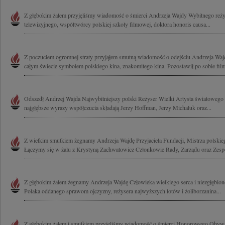
Z głębokim żalem przyjęliśmy wiadomość o śmierci Andrzeja Wajdy Wybitnego reżys
telewizyjnego, współtwórcy polskiej szkoły filmowej, doktora honoris causa...
Z poczuciem ogromnej straty przyjąłem smutną wiadomość o odejściu Andrzeja Wajd
całym świecie symbolem polskiego kina, znakomitego kina. Pozostawił po sobie film
Odszedł Andrzej Wajda Najwybitniejszy polski Reżyser Wielki Artysta światowego 
najgłębsze wyrazy współczucia składają Jerzy Hoffman, Jerzy Michaluk oraz...
Z wielkim smutkiem żegnamy Andrzeja Wajdę Przyjaciela Fundacji, Mistrza polskieg
Łączymy się w żalu z Krystyną Zachwatowicz Członkowie Rady, Zarządu oraz Zespó
Z głębokim żalem żegnamy Andrzeja Wajdę Człowieka wielkiego serca i niezgłębion
Polaka oddanego sprawom ojczyzny, reżysera najwyższych lotów i żoliborzanina...
Z głębokim żalem i smutkiem przyjęliśmy wiadomość o śmierci Honorowego Obywa