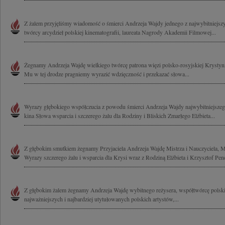
Z żalem przyjęliśmy wiadomość o śmierci Andrzeja Wajdy jednego z najwybitniejszy
twórcy arcydzieł polskiej kinematografii, laureata Nagrody Akademii Filmowej...
Żegnamy Andrzeja Wajdę wielkiego twórcę patrona więzi polsko-rosyjskiej Krysty
Mu w tej drodze pragniemy wyrazić wdzięczność i przekazać słowa...
Wyrazy głębokiego współczucia z powodu śmierci Andrzeja Wajdy najwybitniejszeg
kina Słowa wsparcia i szczerego żalu dla Rodziny i Bliskich Zmarłego Elżbieta...
Z głębokim smutkiem żegnamy Przyjaciela Andrzeja Wajdę Mistrza i Nauczyciela, Me
Wyrazy szczerego żalu i wsparcia dla Krysi wraz z Rodziną Elżbieta i Krzysztof Pen
Z głębokim żalem żegnamy Andrzeja Wajdę wybitnego reżysera, współtwórcę polskie
najważniejszych i najbardziej utytułowanych polskich artystów,...