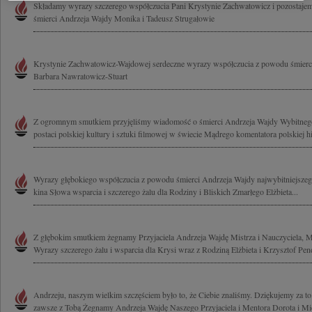
Składamy wyrazy szczerego współczucia Pani Krystynie Zachwatowicz i pozosta
śmierci Andrzeja Wajdy Monika i Tadeusz Strugałowie
Krystynie Zachwatowicz-Wajdowej serdeczne wyrazy współczucia z powodu śmierc
Barbara Nawratowicz-Stuart
Z ogromnym smutkiem przyjęliśmy wiadomość o śmierci Andrzeja Wajdy Wybitnego 
postaci polskiej kultury i sztuki filmowej w świecie Mądrego komentatora polskiej hist
Wyrazy głębokiego współczucia z powodu śmierci Andrzeja Wajdy najwybitniejszeg
kina Słowa wsparcia i szczerego żalu dla Rodziny i Bliskich Zmarłego Elżbieta...
Z głębokim smutkiem żegnamy Przyjaciela Andrzeja Wajdę Mistrza i Nauczyciela, Me
Wyrazy szczerego żalu i wsparcia dla Krysi wraz z Rodziną Elżbieta i Krzysztof Pen
Andrzeju, naszym wielkim szczęściem było to, że Ciebie znaliśmy. Dziękujemy za to
zawsze z Tobą Żegnamy Andrzeja Wajdę Naszego Przyjaciela i Mentora Dorota i Mic