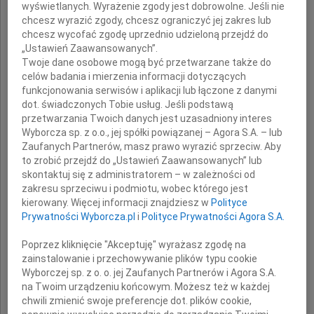
wyświetlanych. Wyrażenie zgody jest dobrowolne. Jeśli nie
chcesz wyrazić zgody, chcesz ograniczyć jej zakres lub
Andrzeja Wajdę
chcesz wycofać zgodę uprzednio udzieloną przejdź do
„Ustawień Zaawansowanych”.
Twoje dane osobowe mogą być przetwarzane także do
wspaniałego Człowieka i wybitnego reżysera
celów badania i mierzenia informacji dotyczących
funkcjonowania serwisów i aplikacji lub łączone z danymi
dot. świadczonych Tobie usług. Jeśli podstawą
przetwarzania Twoich danych jest uzasadniony interes
Rodzinie i Najbliższym
Wyborcza sp. z o.o., jej spółki powiązanej – Agora S.A. – lub
Zaufanych Partnerów, masz prawo wyrazić sprzeciw. Aby
to zrobić przejdź do „Ustawień Zaawansowanych” lub
skontaktuj się z administratorem – w zależności od
zakresu sprzeciwu i podmiotu, wobec którego jest
kierowany. Więcej informacji znajdziesz w
Polityce
Prywatności Wyborcza.pl
i
Polityce Prywatności Agora S.A.
składamy
wyrazy szczerego współczucia
Poprzez kliknięcie "Akceptuję" wyrażasz zgodę na
zainstalowanie i przechowywanie plików typu cookie
Wyborczej sp. z o. o. jej Zaufanych Partnerów i Agora S.A.
na Twoim urządzeniu końcowym. Możesz też w każdej
Stowarzyszenie Willa Decjusza
chwili zmienić swoje preferencje dot. plików cookie,