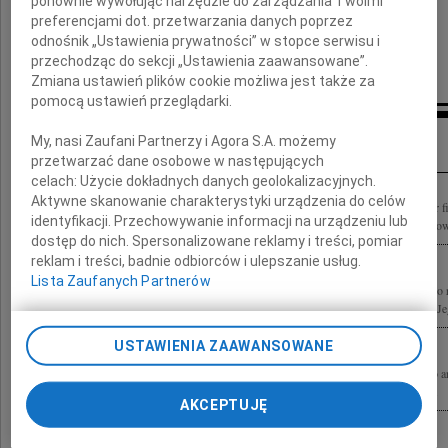
ponownie wywołując narzędzie do zarządzania Twoimi
preferencjami dot. przetwarzania danych poprzez
odnośnik „Ustawienia prywatności” w stopce serwisu i
przechodząc do sekcji „Ustawienia zaawansowane”.
Zmiana ustawień plików cookie możliwa jest także za
pomocą ustawień przeglądarki.
Inne kondolencje
My, nasi Zaufani Partnerzy i Agora S.A. możemy
przetwarzać dane osobowe w następujących
celach:
Użycie dokładnych danych geolokalizacyjnych.
Aktywne skanowanie charakterystyki urządzenia do celów
Andrzej Wajda wielki Artysta i wspaniały Człowiek najwybitniejszy polski reżyser 
identyfikacji. Przechowywanie informacji na urządzeniu lub
2016 roku w wieku 90 lat i pochowany został na cmentarzu Salwatorskim w Krakowi
dostęp do nich. Spersonalizowane reklamy i treści, pomiar
reklam i treści, badnie odbiorców i ulepszanie usług.
Lista Zaufanych Partnerów
Z największym żalem przyjęliśmy wiadomość o śmierci Andrzeja Wajdy wybitnego r
teatralnego, autora zapisu filmowego spektaklu Tadeusza Kantora "Umarła klasa". Je
USTAWIENIA ZAAWANSOWANE
Z ogromnym żalem i poczuciem wielkiej straty żegnam Andrzeja Wajdę wybitnego art
naszego przyjaciela. Rodzinie i Bliskim składam wyrazy głębokiego współczucia...
AKCEPTUJĘ