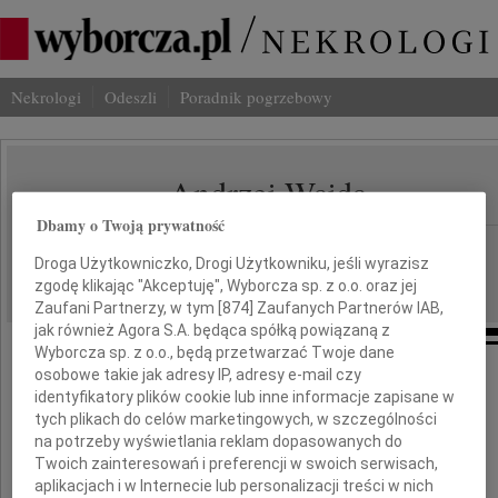
Nekrologi
Odeszli
Poradnik pogrzebowy
Andrzej Wajda
IMIĘ I NAZWISKO:
Dbamy o Twoją prywatność
Kraków
REGION:
Droga Użytkowniczko, Drogi Użytkowniku, jeśli wyrazisz
12.10.2016
DATA EMISJI:
zgodę klikając "Akceptuję", Wyborcza sp. z o.o. oraz jej
Zaufani Partnerzy, w tym [
874
] Zaufanych Partnerów IAB,
jak również Agora S.A. będąca spółką powiązaną z
Wyborcza sp. z o.o., będą przetwarzać Twoje dane
osobowe takie jak adresy IP, adresy e-mail czy
Z głębokim smutkiem i żalem żegnamy
identyfikatory plików cookie lub inne informacje zapisane w
tych plikach do celów marketingowych, w szczególności
na potrzeby wyświetlania reklam dopasowanych do
Twoich zainteresowań i preferencji w swoich serwisach,
aplikacjach i w Internecie lub personalizacji treści w nich