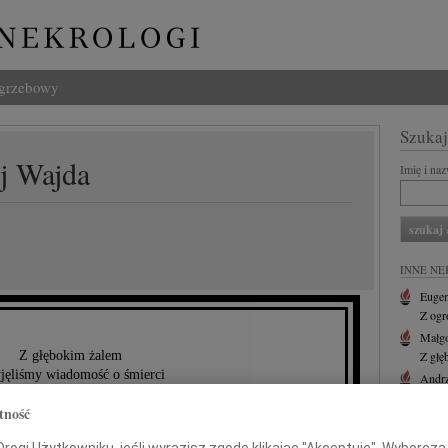
ogrzebowy
Szukaj
j Wajda
Imię i na
INNE NE
Eugen
Z ogr
Małgo
Z głębokim żalem
Z głę
jęliśmy wiadomość o śmierci
Andr
27 li
ndrzeja Wajdy
tność
Inoce
Mgr f
ogi Użytkowniku, jeśli wyrazisz zgodę klikając "Akceptuję", Wyborcza sp