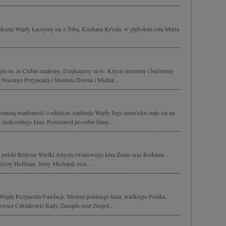
drzeja Wajdy Łączymy się z Tobą, Kochana Krysiu, w głębokim żalu Maria
o to, że Ciebie znaliśmy. Dziękujemy za to. Krysiu jesteśmy i będziemy
aszego Przyjaciela i Mentora Dorota i Michał...
smutną wiadomość o odejściu Andrzeja Wajdy Jego nazwisko stało się na
znakomitego kina. Pozostawił po sobie filmy...
polski Reżyser Wielki Artysta światowego kina Żonie oraz Rodzinie
Jerzy Hoffman, Jerzy Michaluk oraz...
jdę Przyjaciela Fundacji, Mistrza polskiego kina, wielkiego Polaka.
owicz Członkowie Rady, Zarządu oraz Zespół...