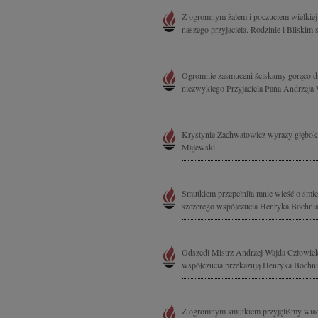
Z ogromnym żalem i poczuciem wielkiej 
naszego przyjaciela. Rodzinie i Bliskim
Ogromnie zasmuceni ściskamy gorąco dro
niezwykłego Przyjaciela Pana Andrzeja 
Krystynie Zachwatowicz wyrazy głęboki
Majewski
Smutkiem przepełniła mnie wieść o śmie
szczerego współczucia Henryka Bochnia
Odszedł Mistrz Andrzej Wajda Człowiek w
współczucia przekazują Henryka Bochnia
Z ogromnym smutkiem przyjęliśmy wiado