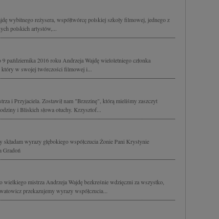
ę wybitnego reżysera, współtwórcę polskiej szkoły filmowej, jednego z
ych polskich artystów,...
9 października 2016 roku Andrzeja Wajdę wieloletniego członka
który w swojej twórczości filmowej i...
za i Przyjaciela. Zostawił nam "Brzezinę", którą mieliśmy zaszczyt
dziny i Bliskich słowa otuchy. Krzysztof...
y składam wyrazy głębokiego współczucia Żonie Pani Krystynie
na Gradoń
ielkiego mistrza Andrzeja Wajdę bezkreśnie wdzięczni za wszystko,
hwatowicz przekazujemy wyrazy współczucia...