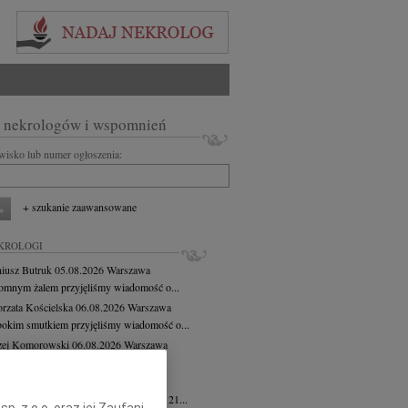
 nekrologów i wspomnień
zwisko lub numer ogłoszenia:
+ szukanie zaawansowane
KROLOGI
iusz Butruk
05.08.2026
Warszawa
omnym żalem przyjęliśmy wiadomość o...
rzata Kościelska
06.08.2026
Warszawa
bokim smutkiem przyjęliśmy wiadomość o...
zej Komorowski
06.08.2026
Warszawa
pca 2026 roku odszedł Śp. Andrzej...
ntyna Karkocha
06.08.2026
Warszawa
arm. Inocentyna Karkocha zmarła dnia 21...
. z o.o. oraz jej Zaufani