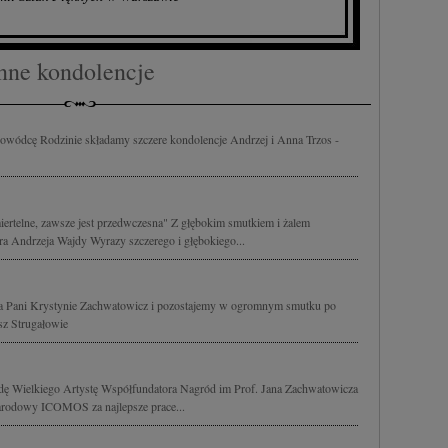
w i ulepszanie usług.
Lista Zaufanych Partnerów
nne kondolencje
wódcę Rodzinie składamy szczere kondolencje Andrzej i Anna Trzos -
miertelne, zawsze jest przedwczesna" Z głębokim smutkiem i żalem
ra Andrzeja Wajdy Wyrazy szczerego i głębokiego...
a Pani Krystynie Zachwatowicz i pozostajemy w ogromnym smutku po
sz Strugałowie
ę Wielkiego Artystę Współfundatora Nagród im Prof. Jana Zachwatowicza
arodowy ICOMOS za najlepsze prace...