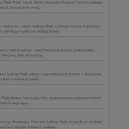
j Wajda Wielki Artysta, Mistrz, Nauczyciel, Przyjaciel. Uczył nas pięknego
mych. Zaszczycał nas swoją...
my wiadomość o śmierci Andrzeja Wajdy wybitnego reżysera, wspaniałego
 głębokiego współczucia składają Zarząd i...
ść o odejściu jednego z najwybitniejszych twórców polskiej kultury,
Warszawą, który poświęcił jej...
rci Andrzeja Wajdy jednego z najwybitniejszych twórców w historii kina
ka Rady Powierniczej Zamku...
ajdę Mistrza, Nauczyciela, który inspirował kolejne pokolenia twórców.
których mogą stąpać....
tystę i Wspaniałego Człowieka Andrzeja Wajdę Drogiej Krysi i Rodzinie
cia Ewa i Zbigniew Kamińscy Andrzeju,...