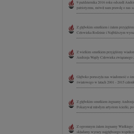
9 października 2016 roku odszedł Andrze
patriotyzmu, mówił nam prawdę o nas sa
Z głębokim smutkiem i żalem przyjęliś
Człowieka Rodzinie i Najbliższym wyrazy
Z wielkim smutkiem przyjęliśmy wiadomo
Andrzeja Wajdy Człowieka związanego z 
Głęboko poruszyła nas wiadomość o śmie
światowego w latach 2001 - 2015 człon
Z głębokim smutkiem żegnamy Andrzeja W
Pokazywał młodym artystom ścieżki, po 
Z ogromnym żalem żegnamy Wielkiego Ar
składamy wyrazy najgłębszego współczu