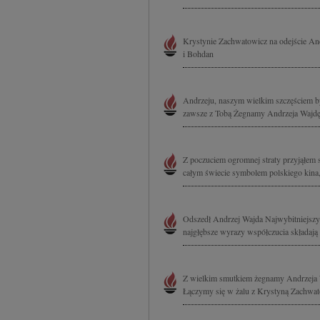
Krystynie Zachwatowicz na odejście An
i Bohdan
Andrzeju, naszym wielkim szczęściem był
zawsze z Tobą Żegnamy Andrzeja Wajdę N
Z poczuciem ogromnej straty przyjąłem 
całym świecie symbolem polskiego kina, 
Odszedł Andrzej Wajda Najwybitniejszy 
najgłębsze wyrazy współczucia składają 
Z wielkim smutkiem żegnamy Andrzeja Wa
Łączymy się w żalu z Krystyną Zachwat