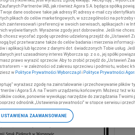
Andr
a filmowego, teatralnego i telewizyjnego,
 Zaufanych Partnerów IAB, jak również Agora S.A. będąca spółką powi
Z ogr
wórcy polskiej szkoły filmowej,
Twoje dane osobowe takie jak adresy IP, adresy e-mail czy identyfikato
+ wię
 tych plikach do celów marketingowych, w szczególności na potrzeby 
doktora honoris causa
 zainteresowań i preferencji w swoich serwisach, aplikacjach i w Int
NAJNOWS
ii Sztuk Pięknych w Warszawie.
w nich wyświetlanych. Wyrażenie zgody jest dobrowolne. Jeśli nie chce
Eugen
 lub chcesz wycofać zgodę uprzednio udzieloną przejdź do „Ustawień
amy Mistrza kinematografii,
06.0
gą być przetwarzane także do celów badania i mierzenia informacji
Wielkiego Polaka,
Hube
w i aplikacji lub łączone z danymi dot. świadczonych Tobie usług. Jeś
Skarb Kultury Polskiej.
Lucyn
nych jest uzasadniony interes Wyborcza sp. z o.o., jej spółki powiąza
Małgo
masz prawo wyrazić sprzeciw. Aby to zrobić przejdź do „Ustawień Z
istratorem – w zależności od zakresu sprzeciwu i podmiotu, wobec któ
06.0
dziesz w
Polityce Prywatności Wyborcza.pl
i
Polityce Prywatności Agor
Małgo
06.0
ceptuję" wyrażasz zgodę na zainstalowanie i przechowywanie plików t
06.0
odzinie i Bliskim
Partnerów i Agora S.A. na Twoim urządzeniu końcowym. Możesz też w ka
Grzeg
 plików cookie, ponownie wywołując narzędzie do zarządzania Twoimi 
+ wię
poprzez odnośnik „Ustawienia prywatności” w stopce serwisu i przec
składamy
ane”. Zmiana ustawień plików cookie możliwa jest także za pomocą u
wyrazy współczucia
USTAWIENIA ZAAWANSOWANE
nerzy i Agora S.A. możemy przetwarzać dane osobowe w następującyc
r, Senat, studenci i pracownicy
okalizacyjnych. Aktywne skanowanie charakterystyki urządzenia do ce
cji na urządzeniu lub dostęp do nich. Spersonalizowane reklamy i tre
ii Sztuk Pięknych w Warszawie