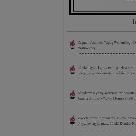
treści, badnie odbiorcó
I
Żegnam Andrzeja Wajdę Wspaniałego Do
Rastawieccy
"Śmierć tych, którzy tworzą dzieła nieś
przyjęliśmy wiadomość o śmierci reżyse
Składamy wyrazy szczerego współczuci
śmierci Andrzeja Wajdy Monika i Tadeu
Z wielkim żalem żegnamy Andrzeja Wajd
przyznawanych przez Polski Komitet N