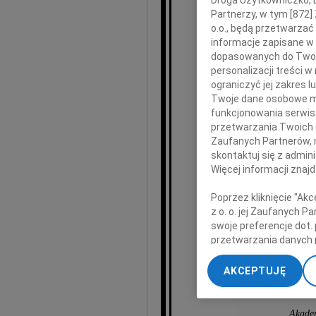
Wybitnego reżyser
Partnerzy, w tym [
872
]
współt
o.o., będą przetwarzać 
informacje zapisane w
dopasowanych do Twoich
Akadem
personalizacji treści 
ograniczyć jej zakres
Żegn
Twoje dane osobowe mo
funkcjonowania serwisó
przetwarzania Twoich da
Zaufanych Partnerów, 
skontaktuj się z admin
Więcej informacji znaj
Poprzez kliknięcie "Ak
R
z o. o. jej Zaufanych 
swoje preferencje dot.
przetwarzania danych 
„Ustawienia zaawansow
AKCEPTUJĘ
My, nasi Zaufani Part
Rekto
dokładnych danych geol
Przechowywanie informa
Akadem