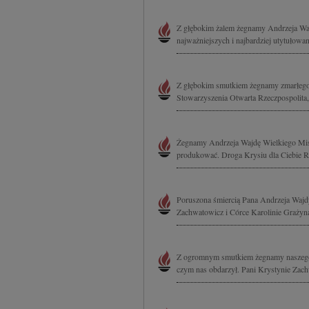
Z głębokim żalem żegnamy Andrzeja Wajd
najważniejszych i najbardziej utytułowan
Z głębokim smutkiem żegnamy zmarłego 
Stowarzyszenia Otwarta Rzeczpospolita, 
Żegnamy Andrzeja Wajdę Wielkiego Mistr
produkować. Droga Krysiu dla Ciebie Ro
Poruszona śmiercią Pana Andrzeja Wajd
Zachwatowicz i Córce Karolinie Graży
Z ogromnym smutkiem żegnamy naszego w
czym nas obdarzył. Pani Krystynie Zac