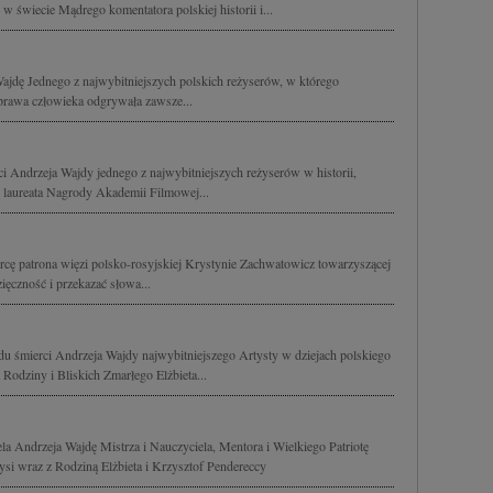
j w świecie Mądrego komentatora polskiej historii i...
jdę Jednego z najwybitniejszych polskich reżyserów, w którego
prawa człowieka odgrywała zawsze...
i Andrzeja Wajdy jednego z najwybitniejszych reżyserów w historii,
i, laureata Nagrody Akademii Filmowej...
cę patrona więzi polsko-rosyjskiej Krystynie Zachwatowicz towarzyszącej
ęczność i przekazać słowa...
u śmierci Andrzeja Wajdy najwybitniejszego Artysty w dziejach polskiego
 Rodziny i Bliskich Zmarłego Elżbieta...
a Andrzeja Wajdę Mistrza i Nauczyciela, Mentora i Wielkiego Patriotę
ysi wraz z Rodziną Elżbieta i Krzysztof Pendereccy