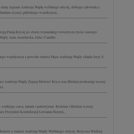
straty żegnam Andrzeja Wajdę wybitnego artystę, dobrego człowieka i
 składam wyrazy głębokiego współczucia...
gą Panią Krysię po stracie wspaniałego towarzysza życia i naszego
Wajdy Ania Arendarska, Julia i Camillo.
ego współczucia z powodu śmierci Męża Andrzeja Wajdy składa Jerzy S.
rci Andrzeja Wajdy Żegnaj Mistrzu! Krysi oraz Bliskim przekazuję wyrazy
rz
ielkiego serca, talentu i patriotyzmu. Rodzinie i Bliskim wyrazy
rz Prezydent Konfederacji Lewiatan Henryk...
mość o śmierci Andrzeja Wajdy Wybitnego Artysty, Reżysera Wielkiej