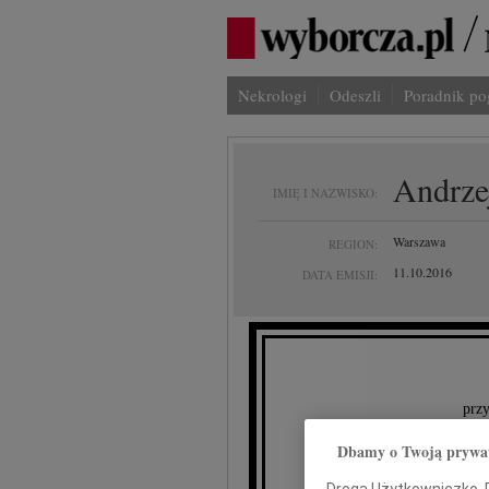
Nekrologi
Odeszli
Poradnik p
Andrze
IMIĘ I NAZWISKO:
Warszawa
REGION:
11.10.2016
DATA EMISJI:
przy
A
Dbamy o Twoją prywa
Droga Użytkowniczko, Dr