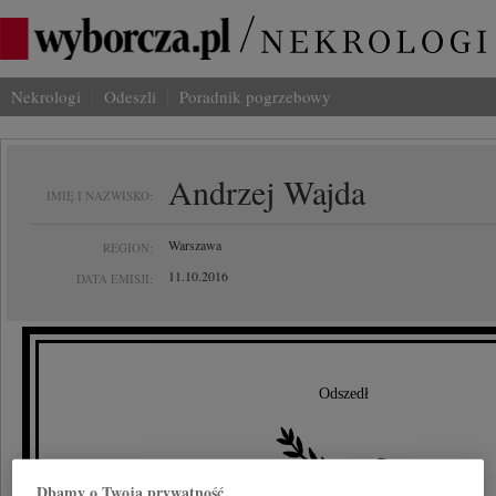
Nekrologi
Odeszli
Poradnik pogrzebowy
Andrzej Wajda
IMIĘ I NAZWISKO:
Warszawa
REGION:
11.10.2016
DATA EMISJI:
Odszedł
Dbamy o Twoją prywatność