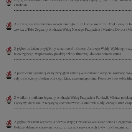
i Bohdan
Andrzeju, naszym wielkim szczęściem było to, że Ciebie znaliśmy. Dziękujemy za to
zawsze z Tobą Żegnamy Andrzeja Wajdę Naszego Przyjaciela i Mentora Dorota i Mic
Z głębokim żalem przyjęliśmy wiadomość o śmierci Andrzeja Wajdy Wybitnego reżys
telewizyjnego, współtwórcy polskiej szkoły filmowej, doktora honoris causa...
Z poczuciem ogromnej straty przyjąłem smutną wiadomość o odejściu Andrzeja Wajd
całym świecie symbolem polskiego kina, znakomitego kina. Pozostawił po sobie film
Z wielkim smutkiem żegnamy Andrzeja Wajdę Przyjaciela Fundacji, Mistrza polskieg
Łączymy się w żalu z Krystyną Zachwatowicz Członkowie Rady, Zarządu oraz Zespó
Z głębokim żalem żegnamy Andrzeja Wajdę Człowieka wielkiego serca i niezgłębion
Polaka oddanego sprawom ojczyzny, reżysera najwyższych lotów i żoliborzanina...