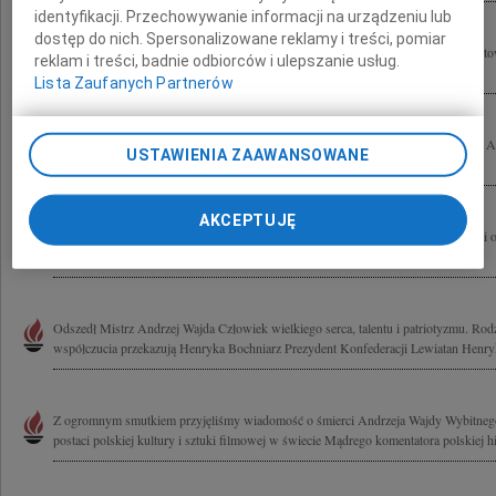
identyfikacji. Przechowywanie informacji na urządzeniu lub
dostęp do nich. Spersonalizowane reklamy i treści, pomiar
Ogromnie zasmuceni ściskamy gorąco drogą Panią Krysię po stracie wspaniałego to
reklam i treści, badnie odbiorców i ulepszanie usług.
niezwykłego Przyjaciela Pana Andrzeja Wajdy Ania Arendarska, Julia i Camillo.
Lista Zaufanych Partnerów
Krystynie Zachwatowicz wyrazy głębokiego współczucia z powodu śmierci Męża An
USTAWIENIA ZAAWANSOWANE
Majewski
AKCEPTUJĘ
Smutkiem przepełniła mnie wieść o śmierci Andrzeja Wajdy Żegnaj Mistrzu! Krysi 
szczerego współczucia Henryka Bochniarz
Odszedł Mistrz Andrzej Wajda Człowiek wielkiego serca, talentu i patriotyzmu. Rod
współczucia przekazują Henryka Bochniarz Prezydent Konfederacji Lewiatan Henryk
Z ogromnym smutkiem przyjęliśmy wiadomość o śmierci Andrzeja Wajdy Wybitnego 
postaci polskiej kultury i sztuki filmowej w świecie Mądrego komentatora polskiej hist