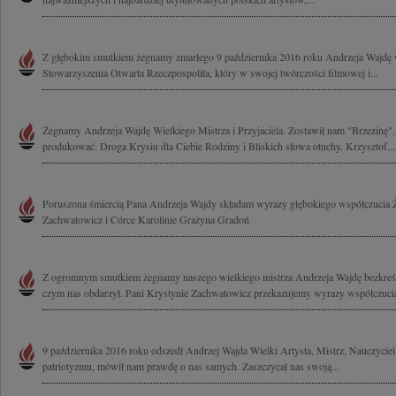
Z głębokim smutkiem żegnamy zmarłego 9 października 2016 roku Andrzeja Wajdę w
Stowarzyszenia Otwarta Rzeczpospolita, który w swojej twórczości filmowej i...
Żegnamy Andrzeja Wajdę Wielkiego Mistrza i Przyjaciela. Zostawił nam "Brzezinę",
produkować. Droga Krysiu dla Ciebie Rodziny i Bliskich słowa otuchy. Krzysztof...
Poruszona śmiercią Pana Andrzeja Wajdy składam wyrazy głębokiego współczucia Ż
Zachwatowicz i Córce Karolinie Grażyna Gradoń
Z ogromnym smutkiem żegnamy naszego wielkiego mistrza Andrzeja Wajdę bezkreśn
czym nas obdarzył. Pani Krystynie Zachwatowicz przekazujemy wyrazy współczucia
9 października 2016 roku odszedł Andrzej Wajda Wielki Artysta, Mistrz, Nauczyciel,
patriotyzmu, mówił nam prawdę o nas samych. Zaszczycał nas swoją...