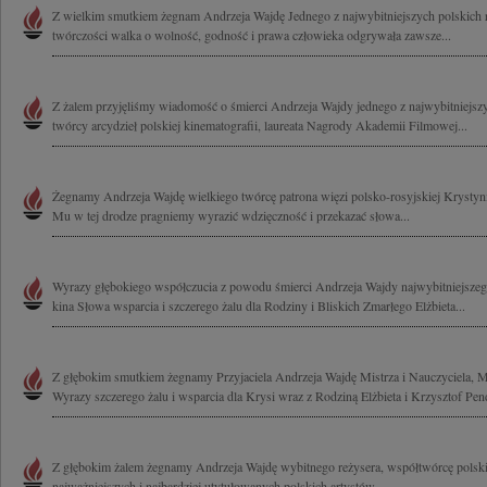
Z wielkim smutkiem żegnam Andrzeja Wajdę Jednego z najwybitniejszych polskich 
twórczości walka o wolność, godność i prawa człowieka odgrywała zawsze...
Z żalem przyjęliśmy wiadomość o śmierci Andrzeja Wajdy jednego z najwybitniejszy
twórcy arcydzieł polskiej kinematografii, laureata Nagrody Akademii Filmowej...
Żegnamy Andrzeja Wajdę wielkiego twórcę patrona więzi polsko-rosyjskiej Krysty
Mu w tej drodze pragniemy wyrazić wdzięczność i przekazać słowa...
Wyrazy głębokiego współczucia z powodu śmierci Andrzeja Wajdy najwybitniejszeg
kina Słowa wsparcia i szczerego żalu dla Rodziny i Bliskich Zmarłego Elżbieta...
Z głębokim smutkiem żegnamy Przyjaciela Andrzeja Wajdę Mistrza i Nauczyciela, Me
Wyrazy szczerego żalu i wsparcia dla Krysi wraz z Rodziną Elżbieta i Krzysztof Pen
Z głębokim żalem żegnamy Andrzeja Wajdę wybitnego reżysera, współtwórcę polskie
najważniejszych i najbardziej utytułowanych polskich artystów,...