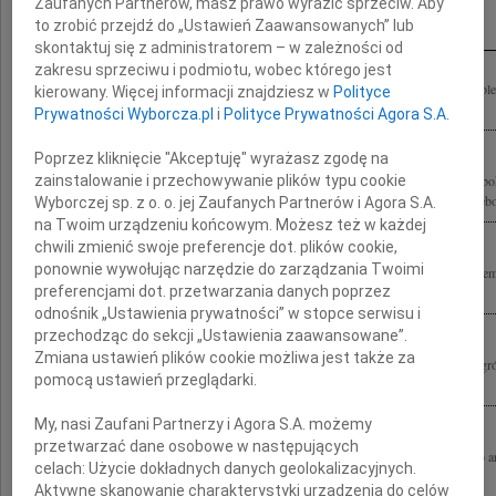
Zaufanych Partnerów, masz prawo wyrazić sprzeciw. Aby
Inne kondolencje
to zrobić przejdź do „Ustawień Zaawansowanych” lub
skontaktuj się z administratorem – w zależności od
zakresu sprzeciwu i podmiotu, wobec którego jest
Żegnam Andrzeja Wajdę Wspaniałego Dowódcę Rodzinie składamy szczere kondolen
kierowany. Więcej informacji znajdziesz w
Polityce
Rastawieccy
Prywatności Wyborcza.pl
i
Polityce Prywatności Agora S.A.
Poprzez kliknięcie "Akceptuję" wyrażasz zgodę na
zainstalowanie i przechowywanie plików typu cookie
"Śmierć tych, którzy tworzą dzieła nieśmiertelne, zawsze jest przedwczesna" Z głęb
przyjęliśmy wiadomość o śmierci reżysera Andrzeja Wajdy Wyrazy szczerego i głębo
Wyborczej sp. z o. o. jej Zaufanych Partnerów i Agora S.A.
na Twoim urządzeniu końcowym. Możesz też w każdej
chwili zmienić swoje preferencje dot. plików cookie,
ponownie wywołując narzędzie do zarządzania Twoimi
Składamy wyrazy szczerego współczucia Pani Krystynie Zachwatowicz i pozosta
preferencjami dot. przetwarzania danych poprzez
śmierci Andrzeja Wajdy Monika i Tadeusz Strugałowie
odnośnik „Ustawienia prywatności” w stopce serwisu i
przechodząc do sekcji „Ustawienia zaawansowane”.
Zmiana ustawień plików cookie możliwa jest także za
Z wielkim żalem żegnamy Andrzeja Wajdę Wielkiego Artystę Współfundatora Nagró
pomocą ustawień przeglądarki.
przyznawanych przez Polski Komitet Narodowy ICOMOS za najlepsze prace...
My, nasi Zaufani Partnerzy i Agora S.A. możemy
przetwarzać dane osobowe w następujących
Z ogromnym żalem i poczuciem wielkiej straty żegnam Andrzeja Wajdę wybitnego art
celach:
Użycie dokładnych danych geolokalizacyjnych.
naszego przyjaciela. Rodzinie i Bliskim składam wyrazy głębokiego współczucia...
Aktywne skanowanie charakterystyki urządzenia do celów