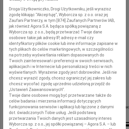
Droga Użytkowniczko, Drogi Użytkowniku, jeśli wyrazisz
Andrzej Wajda
zgodę klikając "Akceptuję", Wyborcza sp. z o.o. oraz jej
Zaufani Partnerzy, w tym [
874
] Zaufanych Partnerów IAB,
jak również Agora S.A. będąca spółką powiązaną z
Najwybitniejszy polski Reżyser
Wyborcza sp. z o.o., będą przetwarzać Twoje dane
Wielki Artysta światowego kina
osobowe takie jak adresy IP, adresy e-mail czy
identyfikatory plików cookie lub inne informacje zapisane w
tych plikach do celów marketingowych, w szczególności
Żonie oraz Rodzinie
na potrzeby wyświetlania reklam dopasowanych do
Twoich zainteresowań i preferencji w swoich serwisach,
aplikacjach i w Internecie lub personalizacji treści w nich
najgłębsze wyrazy współczucia
wyświetlanych. Wyrażenie zgody jest dobrowolne. Jeśli nie
chcesz wyrazić zgody, chcesz ograniczyć jej zakres lub
składają
chcesz wycofać zgodę uprzednio udzieloną przejdź do
„Ustawień Zaawansowanych”.
Jerzy Hoffman, Jerzy Michaluk
Twoje dane osobowe mogą być przetwarzane także do
oraz
celów badania i mierzenia informacji dotyczących
funkcjonowania serwisów i aplikacji lub łączone z danymi
współpracownicy Zodiak Jerzy Hoffman Film Produc
dot. świadczonych Tobie usług. Jeśli podstawą
przetwarzania Twoich danych jest uzasadniony interes
Wyborcza sp. z o.o., jej spółki powiązanej – Agora S.A. – lub