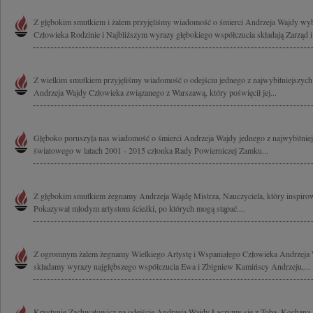
Z głębokim smutkiem i żalem przyjęliśmy wiadomość o śmierci Andrzeja Wajdy wyb
Człowieka Rodzinie i Najbliższym wyrazy głębokiego współczucia składają Zarząd i.
Z wielkim smutkiem przyjęliśmy wiadomość o odejściu jednego z najwybitniejszych 
Andrzeja Wajdy Człowieka związanego z Warszawą, który poświęcił jej...
Głęboko poruszyła nas wiadomość o śmierci Andrzeja Wajdy jednego z najwybitniej
światowego w latach 2001 - 2015 członka Rady Powierniczej Zamku...
Z głębokim smutkiem żegnamy Andrzeja Wajdę Mistrza, Nauczyciela, który inspirow
Pokazywał młodym artystom ścieżki, po których mogą stąpać....
Z ogromnym żalem żegnamy Wielkiego Artystę i Wspaniałego Człowieka Andrzeja W
składamy wyrazy najgłębszego współczucia Ewa i Zbigniew Kamińscy Andrzeju,...
Krystynie Zachwatowicz na odejście Andrzeja Wajdy Łączymy się z Tobą, Kochana 