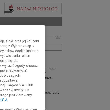
 nekrologów i wspomnień
. z o.o. oraz jej Zaufani
zwisko lub numer ogłoszenia:
ązaną z Wyborcza sp. z
ry plików cookie lub inne
wyświetlania reklam
+ szukanie zaawansowane
ernecie lub
sz wyrazić zgody, chcesz
KROLOGI
 Zaawansowanych”.
n Maks Jelenkowski
04.08.2026
Lublin
 dotyczących
bokim żalem zawiadamiam o śmierci mojego...
li podstawą
ej Szostek
27.07.2026
Lublin
nej – Agora S.A. – lub
21 lipca 2026 roku zmarł Ks. prof. dr...
aawansowanych” lub
a Powiłańska - Mazur
wiek: 84
17.04.2026
Lublin
rego jest kierowany.
u 14 kwietnia 2026 roku zmarła,...
a S.A.
 Strużyna
24.02.2026
Lublin
u 11 lutego 2026 roku w wieku 82 lat...
ypu cookie Wyborczej sp.