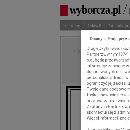
Nekrologi
Odeszli
Poradnik p
Dbamy o Twoją prywa
Jadwig
Droga Użytkowniczko, Dr
IMIĘ I NAZWISKO:
Partnerzy, w tym [
874
]
o.o., będą przetwarzać 
Lublin
REGION:
informacje zapisane w
dopasowanych do Twoich
11.10.2016
DATA EMISJI:
personalizacji treści 
ograniczyć jej zakres
Twoje dane osobowe mo
funkcjonowania serwisó
przetwarzania Twoich da
Zaufanych Partnerów, 
skontaktuj się z admin
Więcej informacji znaj
Poprzez kliknięcie "Ak