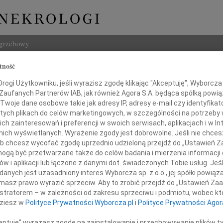
ogrzebowy
tność
Szukaj
a Mich
ogi Użytkowniku, jeśli wyrazisz zgodę klikając "Akceptuję", Wyborcza sp
Imię i na
 Zaufanych Partnerów IAB, jak również Agora S.A. będąca spółką powi
Twoje dane osobowe takie jak adresy IP, adresy e-mail czy identyfikato
 tych plikach do celów marketingowych, w szczególności na potrzeby 
 zainteresowań i preferencji w swoich serwisach, aplikacjach i w Int
w nich wyświetlanych. Wyrażenie zgody jest dobrowolne. Jeśli nie chce
INNE NE
 lub chcesz wycofać zgodę uprzednio udzieloną przejdź do „Ustawień
Maria
gą być przetwarzane także do celów badania i mierzenia informacji
Z głę
w i aplikacji lub łączone z danymi dot. świadczonych Tobie usług. Jeś
Andrz
nych jest uzasadniony interes Wyborcza sp. z o.o., jej spółki powiąza
Dnia 
masz prawo wyrazić sprzeciw. Aby to zrobić przejdź do „Ustawień Z
Danut
istratorem – w zależności od zakresu sprzeciwu i podmiotu, wobec któ
W dni
dziesz w
Polityce Prywatności Wyborcza.pl
i
Polityce Prywatności Agor
Jerzy
W dni
ceptuję" wyrażasz zgodę na zainstalowanie i przechowywanie plików t