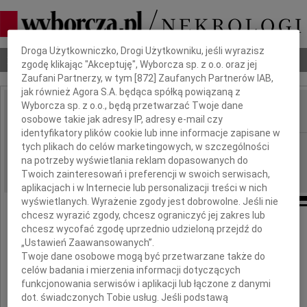
Dbamy o Twoją prywatność
Droga Użytkowniczko, Drogi Użytkowniku, jeśli wyrazisz
Nekrologi
Odeszli
Poradnik pogrzebowy
zgodę klikając "Akceptuję", Wyborcza sp. z o.o. oraz jej
Zaufani Partnerzy, w tym [
872
] Zaufanych Partnerów IAB,
jak również Agora S.A. będąca spółką powiązaną z
Wyborcza sp. z o.o., będą przetwarzać Twoje dane
osobowe takie jak adresy IP, adresy e-mail czy
IMIĘ I NAZWISKO:
identyfikatory plików cookie lub inne informacje zapisane w
Łódź
tych plikach do celów marketingowych, w szczególności
REGION:
na potrzeby wyświetlania reklam dopasowanych do
20.04.2010
DATA EMISJI:
Twoich zainteresowań i preferencji w swoich serwisach,
aplikacjach i w Internecie lub personalizacji treści w nich
wyświetlanych. Wyrażenie zgody jest dobrowolne. Jeśli nie
chcesz wyrazić zgody, chcesz ograniczyć jej zakres lub
chcesz wycofać zgodę uprzednio udzieloną przejdź do
Panu
„Ustawień Zaawansowanych”.
Twoje dane osobowe mogą być przetwarzane także do
celów badania i mierzenia informacji dotyczących
Robertowi Jakubowskiemu
funkcjonowania serwisów i aplikacji lub łączone z danymi
dot. świadczonych Tobie usług. Jeśli podstawą