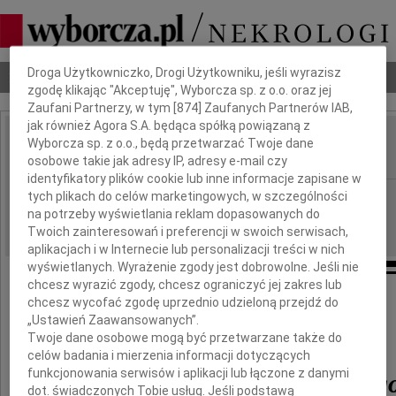
Dbamy o Twoją prywatność
Droga Użytkowniczko, Drogi Użytkowniku, jeśli wyrazisz
Nekrologi
Odeszli
Poradnik pogrzebowy
zgodę klikając "Akceptuję", Wyborcza sp. z o.o. oraz jej
Zaufani Partnerzy, w tym [
874
] Zaufanych Partnerów IAB,
jak również Agora S.A. będąca spółką powiązaną z
Ludwik Woldański
Wyborcza sp. z o.o., będą przetwarzać Twoje dane
IMIĘ I NAZWISKO:
osobowe takie jak adresy IP, adresy e-mail czy
identyfikatory plików cookie lub inne informacje zapisane w
Opole
tych plikach do celów marketingowych, w szczególności
REGION:
na potrzeby wyświetlania reklam dopasowanych do
23.04.2010
DATA EMISJI:
Twoich zainteresowań i preferencji w swoich serwisach,
aplikacjach i w Internecie lub personalizacji treści w nich
wyświetlanych. Wyrażenie zgody jest dobrowolne. Jeśli nie
chcesz wyrazić zgody, chcesz ograniczyć jej zakres lub
chcesz wycofać zgodę uprzednio udzieloną przejdź do
Za okazane wyrazy współczucia,
kondolencje i wsparcie,
„Ustawień Zaawansowanych”.
udział w uroczystościach pogrzebowych
Twoje dane osobowe mogą być przetwarzane także do
celów badania i mierzenia informacji dotyczących
funkcjonowania serwisów i aplikacji lub łączone z danymi
Ludwika Woldańskieg
dot. świadczonych Tobie usług. Jeśli podstawą