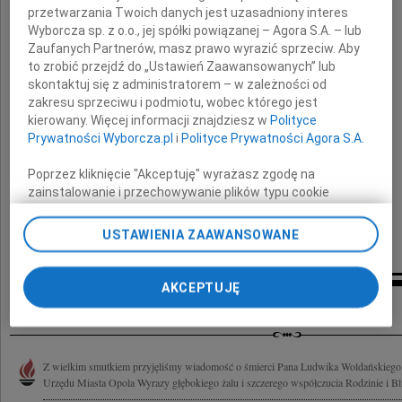
przetwarzania Twoich danych jest uzasadniony interes
Wyborcza sp. z o.o., jej spółki powiązanej – Agora S.A. – lub
Ryszardowi Zembaczyńskiemu
Zaufanych Partnerów, masz prawo wyrazić sprzeciw. Aby
to zrobić przejdź do „Ustawień Zaawansowanych” lub
Prezydentowi Miasta Opola
skontaktuj się z administratorem – w zależności od
oraz
zakresu sprzeciwu i podmiotu, wobec którego jest
kierowany. Więcej informacji znajdziesz w
Polityce
Koleżankom i Kolegom z Urzędu Miasta
Prywatności Wyborcza.pl
i
Polityce Prywatności Agora S.A.
serdeczne podziękowania
Poprzez kliknięcie "Akceptuję" wyrażasz zgodę na
zainstalowanie i przechowywanie plików typu cookie
składają
Wyborczej sp. z o. o. jej Zaufanych Partnerów i Agora S.A.
na Twoim urządzeniu końcowym. Możesz też w każdej
USTAWIENIA ZAAWANSOWANE
rodzina i bliscy
chwili zmienić swoje preferencje dot. plików cookie,
ponownie wywołując narzędzie do zarządzania Twoimi
preferencjami dot. przetwarzania danych poprzez
AKCEPTUJĘ
Inne kondolencje
odnośnik „Ustawienia prywatności” w stopce serwisu i
przechodząc do sekcji „Ustawienia zaawansowane”.
Zmiana ustawień plików cookie możliwa jest także za
pomocą ustawień przeglądarki.
Z wielkim smutkiem przyjęliśmy wiadomość o śmierci Pana Ludwika Woldańskiego 
Urzędu Miasta Opola Wyrazy głębokiego żalu i szczerego współczucia Rodzinie i Bli
My, nasi Zaufani Partnerzy i Agora S.A. możemy