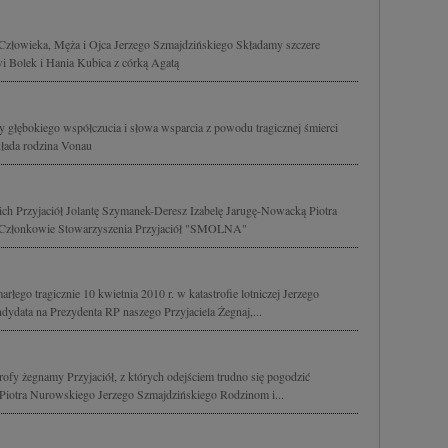
złowieka, Męża i Ojca Jerzego Szmajdzińskiego Składamy szczere
i Bolek i Hania Kubica z córką Agatą
 głębokiego współczucia i słowa wsparcia z powodu tragicznej śmierci
kłada rodzina Vonau
ch Przyjaciół Jolantę Szymanek-Deresz Izabelę Jarugę-Nowacką Piotra
 Członkowie Stowarzyszenia Przyjaciół "SMOLNA"
łego tragicznie 10 kwietnia 2010 r. w katastrofie lotniczej Jerzego
dydata na Prezydenta RP naszego Przyjaciela Żegnaj,...
trofy żegnamy Przyjaciół, z których odejściem trudno się pogodzić
 Piotra Nurowskiego Jerzego Szmajdzińskiego Rodzinom i...