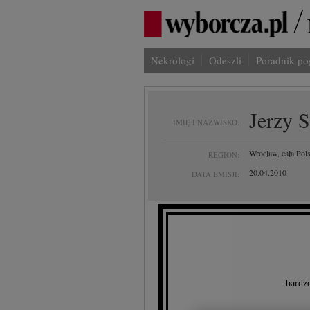
Nekrologi
Odeszli
Poradnik p
Jerzy 
IMIĘ I NAZWISKO:
Wrocław, cała Pol
REGION:
20.04.2010
DATA EMISJI:
bardzo