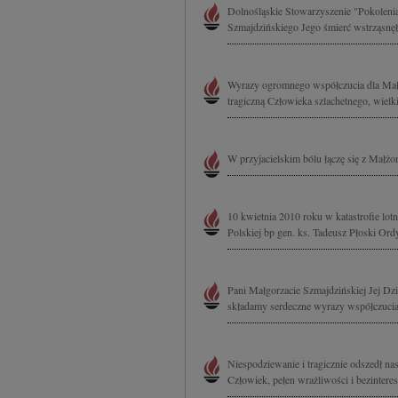
Dolnośląskie Stowarzyszenie "Pokoleni
Szmajdzińskiego Jego śmierć wstrząsnęł
Wyrazy ogromnego współczucia dla Małgo
tragiczną Człowieka szlachetnego, wielki
W przyjacielskim bólu łączę się z Małż
10 kwietnia 2010 roku w katastrofie lo
Polskiej bp gen. ks. Tadeusz Płoski Or
Pani Małgorzacie Szmajdzińskiej Jej D
składamy serdeczne wyrazy współczucia
Niespodziewanie i tragicznie odszedł na
Człowiek, pełen wrażliwości i bezintere