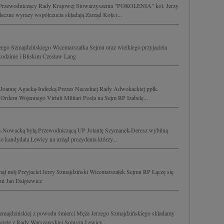
ie Przewodniczący Rady Krajowej Stowarzyszenia "POKOLENIA" kol. Jerzy
eczne wyrazy współczucia składają Zarząd Koła i...
zego Szmajdzińskiego Wicemarszałka Sejmu oraz wielkiego przyjaciela
Rodzinie i Bliskim Czesław Lang
Joannę Agacką-Indecką Prezes Naczelnej Rady Adwokackiej ppłk.
rderu Wojennego Virtuti Militari Posła na Sejm RP Izabelę...
gę-Nowacką byłą Przewodniczącą UP Jolantę Szymanek-Deresz wybitną
 kandydata Lewicy na urząd prezydenta którzy...
inął mój Przyjaciel Jerzy Szmajdziński Wicemarszałek Sejmu RP Łączę się
imi Jan Dalgiewicz
zmajdzińskiej z powodu śmierci Męża Jerzego Szmajdzińskiego składamy
ciele z Rady Warszawskiej Sojuszu Lewicy...