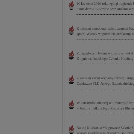
10 kwietnia 2010 roku zginął tragiczn
Szmajdziński Rodzinie oraz Bliskim serd
Z wielkim smutkiem i żalem żegnam Jer
sportu Wyrazy współczucia przekazuję 
Z najgłębszym bólem żegnamy adwokat 
Zbigniewa Dębskiego Członka Kapituły O
Z wielkim żalem żegnamy Izabelę Jaru
Działaczkę SLD Jerzego Szmajdzińskiego
W katastrofie lotniczej w Smoleńsku zg
w bólu i smutku z Jego Rodziną i Blisk
Naszej Koleżance Małgorzacie Sekule-S
wyrazy najgłębszego współczucia Przyja