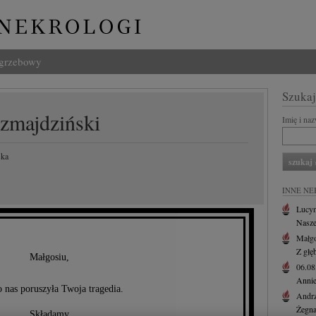
ogrzebowy
Szukaj
Szmajdziński
Imię i na
ska
INNE NE
Lucyn
Nasze
Małgo
Z głę
Małgosiu,
06.0
Annie
 nas poruszyła Twoja tragedia.
Andr
Żegna
Składamy