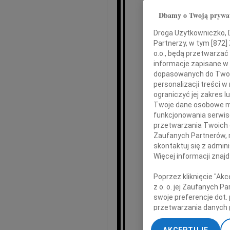
Dbamy o Twoją prywa
wyra
Droga Użytkowniczko, Dr
Partnerzy, w tym [
872
]
o.o., będą przetwarzać 
informacje zapisane w
dopasowanych do Twoich
T
personalizacji treści 
ograniczyć jej zakres
Twoje dane osobowe mo
funkcjonowania serwisó
przetwarzania Twoich da
Jerzeg
Zaufanych Partnerów, 
skontaktuj się z admin
Więcej informacji znaj
Poprzez kliknięcie "Ak
z o. o. jej Zaufanych 
swoje preferencje dot.
Łączy
przetwarzania danych 
„Ustawienia zaawansow