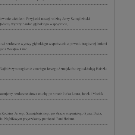
ewanie wieloletni Przyjaciel naszej rodziny Jerzy Szmajdziński
ładamy wyrazy bardzo głębokiego współczucia,...
owi serdeczne wyrazy głębokiego współczucia z powodu tragicznej śmierci
kłada Wiesław Grad
Najbliższym tragicznie zmarłego Jerzego Szmajdzińskiego składają Halszka
kazujemy serdeczne słowa otuchy po stracie Jurka Laura, Janek i Maciek
 Rodziny Jerzego Szmajdzińskiego po stracie wspaniałego Syna, Brata,
la. Najbliższym przyrzekamy pamiętać. Pani Heleno...