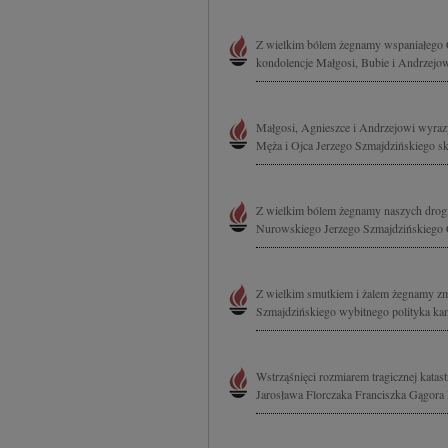
Z wielkim bólem żegnamy wspaniałego C
kondolencje Małgosi, Bubie i Andrzejow
Małgosi, Agnieszce i Andrzejowi wyrazy
Męża i Ojca Jerzego Szmajdzińskiego s
Z wielkim bólem żegnamy naszych drogi
Nurowskiego Jerzego Szmajdzińskiego
Z wielkim smutkiem i żalem żegnamy zmar
Szmajdzińskiego wybitnego polityka kan
Wstrząśnięci rozmiarem tragicznej katas
Jarosława Florczaka Franciszka Gągora