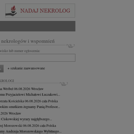
 nekrologów i wspomnień
zwisko lub numer ogłoszenia:
+ szukanie zaawansowane
KROLOGI
a Wróbel
06.08.2026
Wrocław
mu Przyjacielowi Michałowi Łuczakowi...
rzata Kościelska
06.08.2026
cała Polska
bokim smutkiem żegnamy Panią Profesor...
8.2026
Wrocław
 Ciskowskiej wyrazy najgłębszego...
zej Morozowski
06.08.2026
cała Polska
my Andrzeja Morozowskiego Wybitnego...