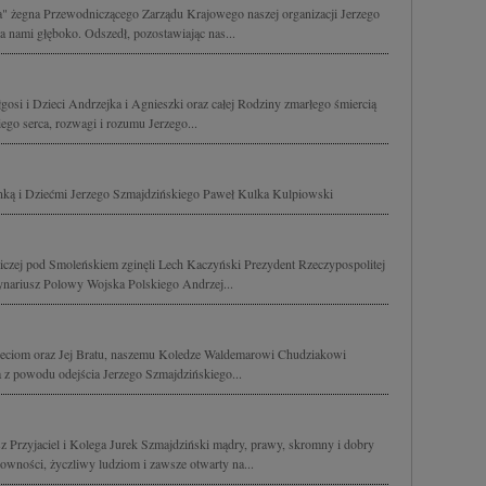
a" żegna Przewodniczącego Zarządu Krajowego naszej organizacji Jerzego
a nami głęboko. Odszedł, pozostawiając nas...
si i Dzieci Andrzejka i Agnieszki oraz całej Rodziny zmarłego śmiercią
ego serca, rozwagi i rozumu Jerzego...
onką i Dziećmi Jerzego Szmajdzińskiego Paweł Kulka Kulpiowski
tniczej pod Smoleńskiem zginęli Lech Kaczyński Prezydent Rzeczypospolitej
dynariusz Polowy Wojska Polskiego Andrzej...
zieciom oraz Jej Bratu, naszemu Koledze Waldemarowi Chudziakowi
 z powodu odejścia Jerzego Szmajdzińskiego...
sz Przyjaciel i Kolega Jurek Szmajdziński mądry, prawy, skromny i dobry
sowności, życzliwy ludziom i zawsze otwarty na...