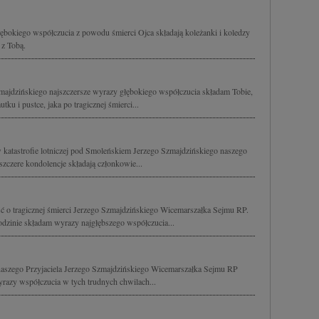
bokiego współczucia z powodu śmierci Ojca składają koleżanki i koledzy
 z Tobą.
majdzińskiego najszczersze wyrazy głębokiego współczucia składam Tobie,
ku i pustce, jaka po tragicznej śmierci...
w katastrofie lotniczej pod Smoleńskiem Jerzego Szmajdzińskiego naszego
 szczere kondolencje składają członkowie...
ć o tragicznej śmierci Jerzego Szmajdzińskiego Wicemarszałka Sejmu RP.
dzinie składam wyrazy najgłębszego współczucia...
aszego Przyjaciela Jerzego Szmajdzińskiego Wicemarszałka Sejmu RP
razy współczucia w tych trudnych chwilach...