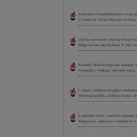
Andrzejowi Szmajdzińskiemu wyrazy głę
z Liceum im. Stefana Batorego Jesteśmy
Głęboko poruszony śmiercią Jerzego Sz
Małgosiu oraz całej Rodzinie W żalu, smut
Rodzinie i Bliskim tragicznie zmarłego 
Przyjaciela i wielkiego miłośnika tenisa,
Z żalem i smutkiem przyjąłem wiadomoś
Wybitnego polityka. Dobrego Kolegi. Ro
Z głębokim żalem i smutkiem żegnamy n
Małgorzacie, Agnieszce i Andrzejowi wy