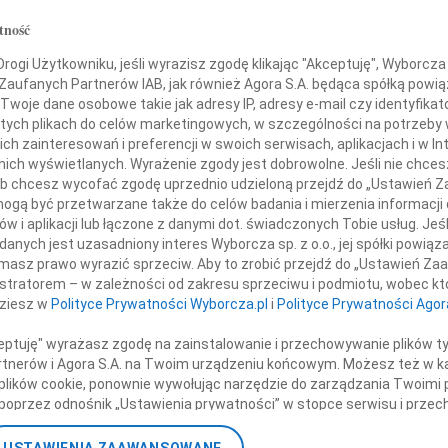
Andr
tność
Z głę
zy najgłębszego współczucia
+ wię
ogi Użytkowniku, jeśli wyrazisz zgodę klikając "Akceptuję", Wyborcza sp
Tobie
 Zaufanych Partnerów IAB, jak również Agora S.A. będąca spółką powi
NAJNOWS
Twoje dane osobowe takie jak adresy IP, adresy e-mail czy identyfikato
Eugen
i
 tych plikach do celów marketingowych, w szczególności na potrzeby 
06.0
 zainteresowań i preferencji w swoich serwisach, aplikacjach i w Int
woim Najbliższym
Hube
w nich wyświetlanych. Wyrażenie zgody jest dobrowolne. Jeśli nie chce
Lucyn
 lub chcesz wycofać zgodę uprzednio udzieloną przejdź do „Ustawień
Małgo
po stracie Męża
gą być przetwarzane także do celów badania i mierzenia informacji
06.0
w i aplikacji lub łączone z danymi dot. świadczonych Tobie usług. Jeś
Małgo
nych jest uzasadniony interes Wyborcza sp. z o.o., jej spółki powiąza
o Szmajdzińskiego
masz prawo wyrazić sprzeciw. Aby to zrobić przejdź do „Ustawień Z
06.0
istratorem – w zależności od zakresu sprzeciwu i podmiotu, wobec któ
06.0
dziesz w
Polityce Prywatności Wyborcza.pl
i
Polityce Prywatności Agor
Grzeg
+ wię
ceptuję" wyrażasz zgodę na zainstalowanie i przechowywanie plików t
Partnerów i Agora S.A. na Twoim urządzeniu końcowym. Możesz też w ka
 plików cookie, ponownie wywołując narzędzie do zarządzania Twoimi 
my się z Tobą w smutku i żalu
poprzez odnośnik „Ustawienia prywatności” w stopce serwisu i przec
ane”. Zmiana ustawień plików cookie możliwa jest także za pomocą u