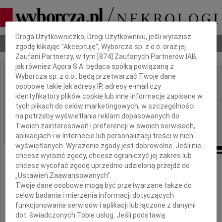
Dbamy o Twoją prywatność
Droga Użytkowniczko, Drogi Użytkowniku, jeśli wyrazisz
Nekrologi
Odeszli
Poradnik pogrzebowy
zgodę klikając "Akceptuję", Wyborcza sp. z o.o. oraz jej
Zaufani Partnerzy, w tym [
874
] Zaufanych Partnerów IAB,
jak również Agora S.A. będąca spółką powiązaną z
Wyborcza sp. z o.o., będą przetwarzać Twoje dane
Ryszard Śliwczyński
osobowe takie jak adresy IP, adresy e-mail czy
IMIĘ I NAZWISKO:
identyfikatory plików cookie lub inne informacje zapisane w
tych plikach do celów marketingowych, w szczególności
Warszawa
REGION:
na potrzeby wyświetlania reklam dopasowanych do
17.09.2009
DATA EMISJI:
Twoich zainteresowań i preferencji w swoich serwisach,
aplikacjach i w Internecie lub personalizacji treści w nich
wyświetlanych. Wyrażenie zgody jest dobrowolne. Jeśli nie
chcesz wyrazić zgody, chcesz ograniczyć jej zakres lub
chcesz wycofać zgodę uprzednio udzieloną przejdź do
W dniu 9 września 2009 roku,
„Ustawień Zaawansowanych”.
po długiej i ciężkiej chorobie zmarł
Twoje dane osobowe mogą być przetwarzane także do
celów badania i mierzenia informacji dotyczących
funkcjonowania serwisów i aplikacji lub łączone z danymi
dot. świadczonych Tobie usług. Jeśli podstawą