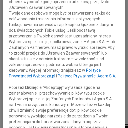
chcesz wycofać zgodę uprzednio udzieloną przejdź do
„Ustawień Zaawansowanych”.
Aleksandra Fedorowicza
Twoje dane osobowe mogą być przetwarzane także do
tłumacza przysięgłego języka rosyjskiego
celów badania i mierzenia informacji dotyczących
funkcjonowania serwisów i aplikacji lub łączone z danymi
dot. świadczonych Tobie usług. Jeśli podstawą
przetwarzania Twoich danych jest uzasadniony interes
Rodzinie i Bliskim
Wyborcza sp. z o.o., jej spółki powiązanej – Agora S.A. – lub
Zaufanych Partnerów, masz prawo wyrazić sprzeciw. Aby
znamienitego bydgoszczanina
to zrobić przejdź do „Ustawień Zaawansowanych” lub
skontaktuj się z administratorem – w zależności od
zakresu sprzeciwu i podmiotu, wobec którego jest
składamy wyrazy najgłębszego współczucia
kierowany. Więcej informacji znajdziesz w
Polityce
Prywatności Wyborcza.pl
i
Polityce Prywatności Agora S.A.
Prezydent Bydgoszczy
Poprzez kliknięcie "Akceptuję" wyrażasz zgodę na
zainstalowanie i przechowywanie plików typu cookie
Konstanty Dombrowicz
Wyborczej sp. z o. o. jej Zaufanych Partnerów i Agora S.A.
na Twoim urządzeniu końcowym. Możesz też w każdej
Przewodniczący Rady Miasta Bydgoszczy
chwili zmienić swoje preferencje dot. plików cookie,
ponownie wywołując narzędzie do zarządzania Twoimi
Dorota Jakuta
preferencjami dot. przetwarzania danych poprzez
odnośnik „Ustawienia prywatności” w stopce serwisu i