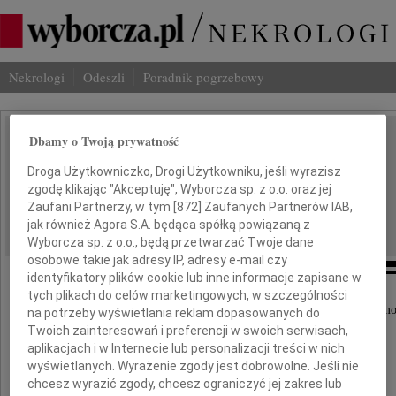
Nekrologi
Odeszli
Poradnik pogrzebowy
Dbamy o Twoją prywatność
Aleksander Fedorowicz
IMIĘ I NAZWISKO:
Droga Użytkowniczko, Drogi Użytkowniku, jeśli wyrazisz
zgodę klikając "Akceptuję", Wyborcza sp. z o.o. oraz jej
Bydgoszcz, cała Polska
REGION:
Zaufani Partnerzy, w tym [
872
] Zaufanych Partnerów IAB,
20.04.2010
DATA EMISJI:
jak również Agora S.A. będąca spółką powiązaną z
Wyborcza sp. z o.o., będą przetwarzać Twoje dane
osobowe takie jak adresy IP, adresy e-mail czy
identyfikatory plików cookie lub inne informacje zapisane w
tych plikach do celów marketingowych, w szczególności
Z wielkim smutkiem i żalem przyjęliśmy wiadomo
na potrzeby wyświetlania reklam dopasowanych do
Twoich zainteresowań i preferencji w swoich serwisach,
o tragicznej śmierci w katastrofie lotniczej
aplikacjach i w Internecie lub personalizacji treści w nich
pod Smoleńskiem
wyświetlanych. Wyrażenie zgody jest dobrowolne. Jeśli nie
chcesz wyrazić zgody, chcesz ograniczyć jej zakres lub