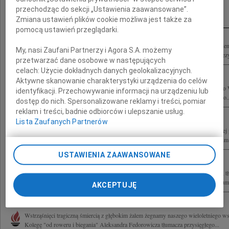
Inne kondolencje
przechodząc do sekcji „Ustawienia zaawansowane”.
Zmiana ustawień plików cookie możliwa jest także za
pomocą ustawień przeglądarki.
,,Spieszmy się kochać ludzi, Tak szybko odchodzą" W katastrofie samolotu prezyd
My, nasi Zaufani Partnerzy i Agora S.A. możemy
poległ nasz Syn, Brat, Szwagier i Wujek Aleksander Fedorowicz lat 39 tłumacz prezy
przetwarzać dane osobowe w następujących
celach:
Użycie dokładnych danych geolokalizacyjnych.
Aktywne skanowanie charakterystyki urządzenia do celów
Z wielkim żalem przyjęliśmy wiadomość o tragicznej śmierci naszego wieloletnieg
identyfikacji. Przechowywanie informacji na urządzeniu lub
Aleksandra Fedorowicza tłumacza przysięgłego języków rosyjskiego i hebrajskiego..
dostęp do nich. Spersonalizowane reklamy i treści, pomiar
reklam i treści, badnie odbiorców i ulepszanie usług.
Lista Zaufanych Partnerów
Z niewysłowionym żalem przyjmujemy wiadomość o śmierci w katastrofie lotnicze
drogiego i niezapomnianego Przyjaciela Aleksandra Fedorowicza Rodzinie i Bliskim a
USTAWIENIA ZAAWANSOWANE
W katastrofie lotniczej zginął tragicznie, pełniąc zaszczytną i odpowiedzialną misję,
Rzeczypospolitej Polskiej, nasz Przyjaciel Pan Aleksander Fedorowicz wybitny tłuma
AKCEPTUJĘ
Wstrząśnięci tragiczną śmiercią z głębokim żalem żegnamy naszego wieloletniego ws
Kolegę "od roweru i biegania" Aleksandra Fedorowicza tłumacza przysięgłego...