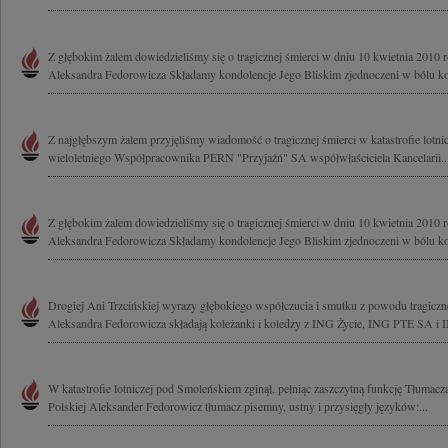
Z głębokim żalem dowiedzieliśmy się o tragicznej śmierci w dniu 10 kwietnia 2010
Aleksandra Fedorowicza Składamy kondolencje Jego Bliskim zjednoczeni w bólu kole
Z najgłębszym żalem przyjęliśmy wiadomość o tragicznej śmierci w katastrofie lotn
wieloletniego Współpracownika PERN "Przyjaźń" SA współwłaściciela Kancelarii..
Z głębokim żalem dowiedzieliśmy się o tragicznej śmierci w dniu 10 kwietnia 2010
Aleksandra Fedorowicza Składamy kondolencje Jego Bliskim zjednoczeni w bólu kole
Drogiej Ani Trzcińskiej wyrazy głębokiego współczucia i smutku z powodu tragiczn
Aleksandra Fedorowicza składają koleżanki i koledzy z ING Życie, ING PTE SA i I
W katastrofie lotniczej pod Smoleńskiem zginął, pełniąc zaszczytną funkcję Tłumacz
Polskiej Aleksander Fedorowicz tłumacz pisemny, ustny i przysięgły języków:...