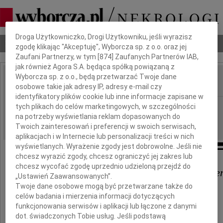
Dbamy o Twoją prywatność
Droga Użytkowniczko, Drogi Użytkowniku, jeśli wyrazisz
Nekrologi
Odeszli
Poradnik pogrzebowy
zgodę klikając "Akceptuję", Wyborcza sp. z o.o. oraz jej
Zaufani Partnerzy, w tym [
874
] Zaufanych Partnerów IAB,
jak również Agora S.A. będąca spółką powiązaną z
Wyborcza sp. z o.o., będą przetwarzać Twoje dane
osobowe takie jak adresy IP, adresy e-mail czy
IMIĘ I NAZWISKO:
identyfikatory plików cookie lub inne informacje zapisane w
Lublin
tych plikach do celów marketingowych, w szczególności
REGION:
na potrzeby wyświetlania reklam dopasowanych do
20.04.2010
DATA EMISJI:
Twoich zainteresowań i preferencji w swoich serwisach,
aplikacjach i w Internecie lub personalizacji treści w nich
wyświetlanych. Wyrażenie zgody jest dobrowolne. Jeśli nie
chcesz wyrazić zgody, chcesz ograniczyć jej zakres lub
chcesz wycofać zgodę uprzednio udzieloną przejdź do
Dr. n. med. Robertowi Orzelski
„Ustawień Zaawansowanych”.
Twoje dane osobowe mogą być przetwarzane także do
celów badania i mierzenia informacji dotyczących
wyrazy głębokiego żalu i współczucia
funkcjonowania serwisów i aplikacji lub łączone z danymi
z powodu śmierci
dot. świadczonych Tobie usług. Jeśli podstawą