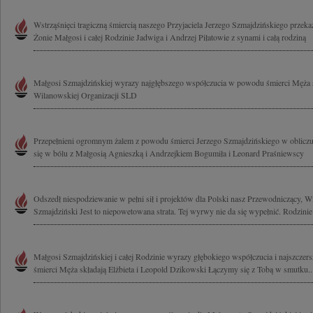
Wstrząśnięci tragiczną śmiercią naszego Przyjaciela Jerzego Szmajdzińskiego prze
Żonie Małgosi i całej Rodzinie Jadwiga i Andrzej Piłatowie z synami i całą rodziną
Małgosi Szmajdzińskiej wyrazy najgłębszego współczucia w powodu śmierci Męża sk
Wilanowskiej Organizacji SLD
Przepełnieni ogromnym żalem z powodu śmierci Jerzego Szmajdzińskiego w obliczu 
się w bólu z Małgosią Agnieszką i Andrzejkiem Bogumiła i Leonard Praśniewscy
Odszedł niespodziewanie w pełni sił i projektów dla Polski nasz Przewodniczący, 
Szmajdziński Jest to niepowetowana strata. Tej wyrwy nie da się wypełnić. Rodzinie i
Małgosi Szmajdzińskiej i całej Rodzinie wyrazy głębokiego współczucia i najszczers
śmierci Męża składają Elżbieta i Leopold Dzikowski Łączymy się z Tobą w smutku..