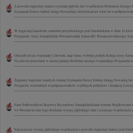
Z powodu tragicznej śmierci wyrażam głęboki żal i współczucie Rodzinom Jerzego 
Szymanek-Deresz Izabeli Jarugi-Nowackiej z którymi przez wiele lat współpracował
W tragicznej katastrofie samolotu prezydenckiego pod Smoleńskiem w dniu 10 kwiet
Przyjaciele: Jerzy Szmajdziński Wicemarszałek Sejmu RP, Wiceprzewodniczący Soju
Odszedł od nas wspaniały Człowiek, mąż stanu, wybitny polityk Kolega Jerzy Szm
Na zawsze pozostanie w naszej pamięci Rodzinie naszego wspaniałego Przyjaciela w
Żegnamy tragicznie zmarłych Jolantę Szymanek-Deresz Izabelę Jarugę-Nowacką Je
Przyjaciół, wieloletnich współpracowników, wybitnych polityków i działaczy Lewicy
Panu Pułkownikowi Rezerwy Ryszardowi Szmajdzińskiemu byłemu Wojskowemu 
we Wrocławiu oraz Jego Rodzinie wyrazy głębokiego żalu i szczerego współczucia 
Najszczersze wyrazy głębokiego współczucia z powodu tragicznej śmierci pod Smol