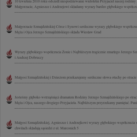
10 kwietnia 2010 roku odszedł niespodziewanie wieloletni Przyjaciel naszej rodziny
Małgorzacie, Agnieszce i Andrzejowi składamy wyrazy bardzo głębokiego współczuc
Małgorzacie Szmajdzińskiej Córce i Synowi serdeczne wyrazy głębokiego współczuc
Męża i Ojca Jerzego Szmajdzińskiego składa Wiesław Grad
Wyrazy głębokiego współczucia Żonie i Najbliższym tragicznie zmarłego Jerzego Sz
i Andrzej Dobruccy
Małgosi Szmajdzińskiej i Dzieciom przekazujemy serdeczne słowa otuchy po stracie
Jesteśmy głęboko wstrząśnięci dramatem Rodziny Jerzego Szmajdzińskiego po straci
Męża i Ojca, naszego drogiego Przyjaciela. Najbliższym przyrzekamy pamiętać. Pani
Małgosi Szmajdzińskiej, Agnieszce i Andrzejkowi wyrazy głębokiego współczucia 
chwilach składają sąsiedzi z ul. Marconich 5