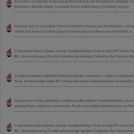
Poruszeni i wstrząśnięci tragiczną katastrofą lotniczą pod Smoleńskiem składamy w
Rodzinom i Bliskim Jolanty Szymanek-Deresz Izabeli Jarugi-Nowackiej Jerzego...
Płaczemy dziś po wszystkich Ofiarach katastrofy lotniczej pod Smoleńskiem, wśród
służbie nasi posłowie Izabela Jaruga-Nowacka nieugięta obrończyni praw kobiet w...
Z ogromnym żalem żegnamy Jerzego Szmajdzińskiego Posła na Sejm RP sześciu ka
RP, Absolwenta naszej Uczelni odznaczonego medalem Zasłuzony dla Uniwersytetu
Z niedowierzaniem i głębokim bólem przyjęliśmy wiadomość o śmierci w katastrof
Posła, Wicemarszałka Sejmu RP i Przyjaciela Jerzego Szmajdzińskiego Pozostaniesz.
Najszczersze wyrazy głębokiego współczucia Ryszardowi Szmajdzińskiemu z powodu
składają Prezes, sędziowie i pracownicy Wojskowego Sądu Garnizonowego we Wro
Z ogromnym żalem żegnamy Jerzego Szmajdzińskiego Posła na Sejm RP sześciu ka
RP, Absolwenta naszej Uczelni odznaczonego medalem Zasłuzony dla Uniwersytetu