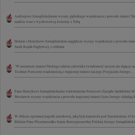
Andrzejowi Szmajdzińskiemu wyrazy głębokiego współczucia z powodu śmierci Taty 
matfizu wraz z wychowawcą Jesteśmy z Tobą
Helenie i Henrykowi Szmajdzińskim najgłębsze wyrazy współczucia z powodu śmier
Jacek Kopik-Nagłowscy z córkami
"W momencie śmierci bliskiego uderza człowieka świadomość niczym nie dającej się 
Tischner Poruszeni wiadomością o tragicznej śmierci naszego Przyjaciela Jerzego...
Panu Henrykowi Szmajdzińskiemu wieloletniemu Prezesowi Zarządu Spółdzielni Mi
Wrocławiu wyrazy współczucia z powodu tragicznej śmierci Syna Jerzego składają R
W obliczu ogromnej tragedii narodowej, jaką była katastrofa pod Smoleńskiem 10 kw
Bliskim Pana Wicemarszałka Sejmu Rzeczypospolitej Polskiej Jerzego Szmajdzińskie