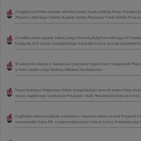
Z najgłębszym bólem żegnamy adwokat Joannę Agacką-Indecką Prezes Naczelnej R
Zbigniewa Dębskiego Członka Kapituły Orderu Wojennego Virtuti Militari Posła na 
Z wielkim żalem żegnamy Izabelę Jarugę-Nowacką byłą Przewodniczącą UP Jolant
Działaczkę SLD Jerzego Szmajdzińskiego kandydata Lewicy na urząd prezydenta któ
W katastrofie lotniczej w Smoleńsku zginął mój Przyjaciel Jerzy Szmajdziński Wic
w bólu i smutku z Jego Rodziną i Bliskimi Jan Dalgiewicz
Naszej Koleżance Małgorzacie Sekule-Szmajdzińskiej z powodu śmierci Męża Jerz
wyrazy najgłębszego współczucia Przyjaciele z Rady Warszawskiej Sojuszu Lewicy..
Z głębokim żalem przyjęliśmy wiadomość o tragicznej śmierci naszych Przyjaciół J
wicemarszałka Sejmu RP, wiceprzewodniczącego Sojuszu Lewicy Demokratycznej Jo