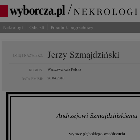
Nekrologi
Odeszli
Poradnik pogrzebowy
Jerzy Szmajdziński
IMIĘ I NAZWISKO:
Warszawa, cała Polska
REGION:
20.04.2010
DATA EMISJI:
Andrzejowi Szmajdzińskiemu
wyrazy głębokiego współczucia