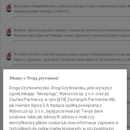
Ryszardowi Szmajdzińskiemu z głębi serca płynące wyrazy współczucia po stracie B
składają koleżanki i koledzy z IVB/1973
Rodzinie i Bliskim tragicznie zmarłego w katastrofie lotniczej pod Smoleńskiem Je
Wicemarszałka Sejmu RP składamy wyrazy głębokiego współczucia Rektor i Kancler
W dotkliwym bólu z powodu tragicznej śmierci Jerzego Szmajdzińskiego wyrazy na
Małgosi, Agnieszce, Andrzejowi, Rodzicom, Bratu składa W. Szczepankiewicz z rod
Dbamy o Twoją prywatność
Głęboko poruszony śmiercią Jerzego Szmajdzińskiego najszczersze wyrazy głęboki
Małgosiu oraz całej Rodzinie W żalu, smutku i pustce, jaka po tragicznej śmierci...
Droga Użytkowniczko, Drogi Użytkowniku, jeśli wyrazisz
zgodę klikając "Akceptuję", Wyborcza sp. z o.o. oraz jej
Zaufani Partnerzy, w tym [
874
] Zaufanych Partnerów IAB,
Rodzinie i Bliskim tragicznie zmarłego w katastrofie lotniczej pod Smoleńskiem Je
jak również Agora S.A. będąca spółką powiązaną z
Przyjaciela i wielkiego miłośnika tenisa, szczere kondolencje składają członkowie...
Wyborcza sp. z o.o., będą przetwarzać Twoje dane
osobowe takie jak adresy IP, adresy e-mail czy
identyfikatory plików cookie lub inne informacje zapisane w
Z żalem i smutkiem przyjąłem wiadomość o tragicznej śmierci Jerzego Szmajdzińsk
tych plikach do celów marketingowych, w szczególności