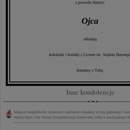
z powodu śmierci
Ojca
składają
koleżanki i koledzy z Liceum im. Stefana Batoreg
Jesteśmy z Tobą.
Inne kondolencje
Małgosi Szmajdzińskiej Agnieszce i Andrzejowi składamy wyrazy głębokiego i szc
śmierci Męża i Taty Jerzego Szmajdzińskiego Zachowamy Jurka w naszej pamięci teni