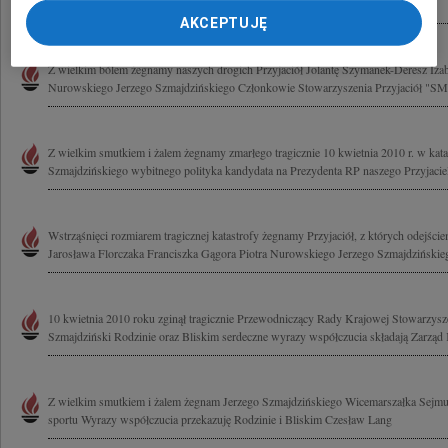
Męża i Ojca Jerzego Szmajdzińskiego składa rodzina Vonau
AKCEPTUJĘ
Z wielkim bólem żegnamy naszych drogich Przyjaciół Jolantę Szymanek-Deresz Iza
Nurowskiego Jerzego Szmajdzińskiego Członkowie Stowarzyszenia Przyjaciół 
Z wielkim smutkiem i żalem żegnamy zmarłego tragicznie 10 kwietnia 2010 r. w katas
Szmajdzińskiego wybitnego polityka kandydata na Prezydenta RP naszego Przyjaciela
Wstrząśnięci rozmiarem tragicznej katastrofy żegnamy Przyjaciół, z których odejści
Jarosława Florczaka Franciszka Gągora Piotra Nurowskiego Jerzego Szmajdzińskie
10 kwietnia 2010 roku zginął tragicznie Przewodniczący Rady Krajowej Stowarzy
Szmajdziński Rodzinie oraz Bliskim serdeczne wyrazy współczucia składają Zarząd K
Z wielkim smutkiem i żalem żegnam Jerzego Szmajdzińskiego Wicemarszałka Sejmu o
sportu Wyrazy współczucia przekazuję Rodzinie i Bliskim Czesław Lang