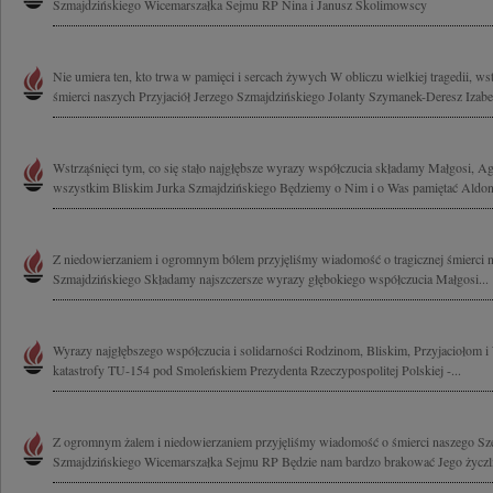
Szmajdzińskiego Wicemarszałka Sejmu RP Nina i Janusz Skolimowscy
Nie umiera ten, kto trwa w pamięci i sercach żywych W obliczu wielkiej tragedii, wst
śmierci naszych Przyjaciół Jerzego Szmajdzińskiego Jolanty Szymanek-Deresz Izabel
Wstrząśnięci tym, co się stało najgłębsze wyrazy współczucia składamy Małgosi, Ag
wszystkim Bliskim Jurka Szmajdzińskiego Będziemy o Nim i o Was pamiętać Aldona
Z niedowierzaniem i ogromnym bólem przyjęliśmy wiadomość o tragicznej śmierci n
Szmajdzińskiego Składamy najszczersze wyrazy głębokiego współczucia Małgosi...
Wyrazy najgłębszego współczucia i solidarności Rodzinom, Bliskim, Przyjaciołom
katastrofy TU-154 pod Smoleńskiem Prezydenta Rzeczypospolitej Polskiej -...
Z ogromnym żalem i niedowierzaniem przyjęliśmy wiadomość o śmierci naszego Szef
Szmajdzińskiego Wicemarszałka Sejmu RP Będzie nam bardzo brakować Jego życzliwo