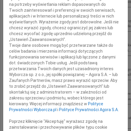
Wybitnego polityka. Dobrego Kolegi. Rodzinie składam wyrazy najgłębszego współc
na potrzeby wyświetlania reklam dopasowanych do
Twoich zainteresowań i preferencji w swoich serwisach,
aplikacjach i w Internecie lub personalizacji treści w nich
Małgosiu, bardzo nas poruszyła Twoja tragedia. Składamy wyrazy najgłębszego wsp
wyświetlanych. Wyrażenie zgody jest dobrowolne. Jeśli nie
Najbliższym po stracie Męża Jerzego Szmajdzińskiego Łączymy się z Tobą w smutku 
chcesz wyrazić zgody, chcesz ograniczyć jej zakres lub
chcesz wycofać zgodę uprzednio udzieloną przejdź do
„Ustawień Zaawansowanych”.
Z głębokim żalem przyjęliśmy wiadomość o tragicznej śmierci Jerzego Szmajdzińskie
Twoje dane osobowe mogą być przetwarzane także do
2010 roku wraz ze wszystkimi Członkami oficjalnej państwowej delegacji Małgosi,..
celów badania i mierzenia informacji dotyczących
funkcjonowania serwisów i aplikacji lub łączone z danymi
dot. świadczonych Tobie usług. Jeśli podstawą
przetwarzania Twoich danych jest uzasadniony interes
Z głębokim żalem i smutkiem żegnamy naszego Przyjaciela Jerzego Szmajdzińskie
Małgorzacie, Agnieszce i Andrzejowi wyrazy współczucia w tych trudnych chwilach
Wyborcza sp. z o.o., jej spółki powiązanej – Agora S.A. – lub
Zaufanych Partnerów, masz prawo wyrazić sprzeciw. Aby
to zrobić przejdź do „Ustawień Zaawansowanych” lub
skontaktuj się z administratorem – w zależności od
Dolnośląskie Stowarzyszenie "Pokolenia" żegna Przewodniczącego Zarządu Krajowe
zakresu sprzeciwu i podmiotu, wobec którego jest
Szmajdzińskiego Jego śmierć wstrząsnęła nami głęboko. Odszedł, pozostawiając nas.
kierowany. Więcej informacji znajdziesz w
Polityce
Prywatności Wyborcza.pl
i
Polityce Prywatności Agora S.A.
Wyrazy ogromnego współczucia dla Małgosi i Dzieci Andrzejka i Agnieszki oraz cał
Poprzez kliknięcie "Akceptuję" wyrażasz zgodę na
tragiczną Człowieka szlachetnego, wielkiego serca, rozwagi i rozumu Jerzego...
zainstalowanie i przechowywanie plików typu cookie