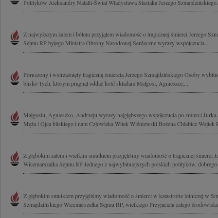
Polityków Aleksandry Natalli-Świat Władysława Stasiaka Jerzego Szmajdzińskiego.
Z najwyższym żalem i bólem przyjąłem wiadomość o tragicznej śmierci Jerzego Sz
Sejmu RP byłego Ministra Obrony Narodowej Serdeczne wyrazy współczucia...
Poruszony i wstrząśnięty tragiczną śmiercią Jerzego Szmajdzińskiego Osoby wybitne
blisko Tych, którym pragnął oddać hołd składam Małgosi, Agnieszce,...
Małgosiu, Agnieszko, Andrzeju wyrazy najgłębszego współczucia po śmierci Jurk
Męża i Ojca bliskiego i nam Człowieka Witek Wiśniewski Bożena Chlabicz Wojtek 
Z głębokim żalem i wielkim smutkiem przyjęliśmy wiadomość o tragicznej śmierci 
Wicemarszałka Sejmu RP Jednego z najwybitniejszych polskich polityków, dobrego 
Z głębokim smutkiem przyjęliśmy wiadomość o śmierci w katastrofie lotniczej w S
Szmajdzińskiego Wicemarszałka Sejmu RP, wielkiego Przyjaciela całego środowiska p