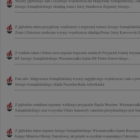
Wyrazy głębokiego żalu i szczerego współczucia dla Małgorzaty Szmajdzińskiej i cał
Jerzego Szmajdzińskiego składają Anna i Jerzy Starakowie Żegnamy Jerzego...
Z głębokim żalem przyjęliśmy wiadomość o tragicznej śmierci Jerzego Szmajdzińs
Żonie i Dzieciom serdeczne wyrazy współczucia składają Prezes Jerzy Karwowski Za
Z wielkim żalem i bólem serca żegnam tragicznie zmarłych Przyjaciół Jolantę Szym
RP Jerzego Szmajdzińskiego Wicemarszałka Sejmu RP Piotra Nurowskiego...
Pani adw. Małgorzacie Szmajdzińskiej wyrazy najgłębszego współczucia i żalu z po
Jerzego Szmajdzińskiego składa Naczelna Rada Adwokacka
Z głębokim smutkiem żegnamy wielkiego przyjaciela Śląska Wrocław, Wicemarszał
Szmajdzińskiego oraz wszystkie Ofiary katastrofy samolotu prezydenckiego pod Sm
Z głębokim żalem żegnam Jerzego Szmajdzińskiego Wicemarszałka Sejmu Rzeczypospo
byłego Ministra Obrony Narodowej, ale przede wszystkim wspaniałego Człowieka, k