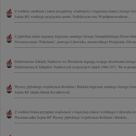
Z wielkim smutkiem i żalem przyjęliśmy wiadomość o tragicznej śmierci Jerzego S
Sejmu RP, wielkiego przyjaciela sportu. Najbliższym oraz Współpracownikom...
Z głębokim żalem żegnamy tragicznie zmarłego Jerzego Szmajdzińskiego Przewodn
Stowarzyszenia "Pokolenia", prawego Człowieka, niezawodnego Przyjaciela. Dla nas
Elektroniczne Zakłady Naukowe we Wrocławiu żegnają swojego absolwenta Jerzeg
Elektronicznych Zakładów Naukowych uczęszczał w latach 1966 1971. We wspomnie
Wyrazy głębokiego współczucia Rodzinie i Bliskim tragicznie zmarłego Jerzego Sz
Sejmu RP składa Marek Kwiatkowski
Z wielkim bólem przyjęłam wiadomość o tragicznej śmierci wybitnego Człowieka l
Wicemarszałka Sejmu RP Wyrazy głębokiego współczucia Rodzinie i Bliskim...