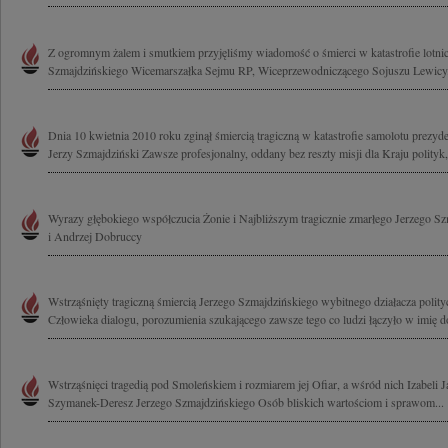
Z ogromnym żalem i smutkiem przyjęliśmy wiadomość o śmierci w katastrofie lotni
Szmajdzińskiego Wicemarszałka Sejmu RP, Wiceprzewodniczącego Sojuszu Lewicy.
Dnia 10 kwietnia 2010 roku zginął śmiercią tragiczną w katastrofie samolotu prez
Jerzy Szmajdziński Zawsze profesjonalny, oddany bez reszty misji dla Kraju polityk,.
Wyrazy głębokiego współczucia Żonie i Najbliższym tragicznie zmarłego Jerzego Sz
i Andrzej Dobruccy
Wstrząśnięty tragiczną śmiercią Jerzego Szmajdzińskiego wybitnego działacza poli
Człowieka dialogu, porozumienia szukającego zawsze tego co ludzi łączyło w imię do
Wstrząśnięci tragedią pod Smoleńskiem i rozmiarem jej Ofiar, a wśród nich Izabeli 
Szymanek-Deresz Jerzego Szmajdzińskiego Osób bliskich wartościom i sprawom...