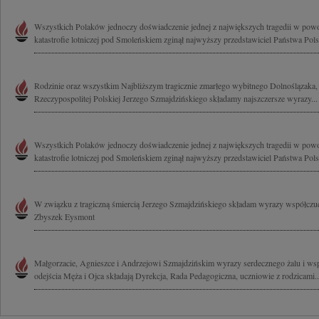
Wszystkich Polaków jednoczy doświadczenie jednej z największych tragedii w powoj
katastrofie lotniczej pod Smoleńskiem zginął najwyższy przedstawiciel Państwa Polsk
Rodzinie oraz wszystkim Najbliższym tragicznie zmarłego wybitnego Dolnoślązaka
Rzeczypospolitej Polskiej Jerzego Szmajdzińskiego składamy najszczersze wyrazy...
Wszystkich Polaków jednoczy doświadczenie jednej z największych tragedii w powoj
katastrofie lotniczej pod Smoleńskiem zginął najwyższy przedstawiciel Państwa Polsk
W związku z tragiczną śmiercią Jerzego Szmajdzińskiego składam wyrazy współczuci
Zbyszek Eysmont
Małgorzacie, Agnieszce i Andrzejowi Szmajdzińskim wyrazy serdecznego żalu i ws
odejścia Męża i Ojca składają Dyrekcja, Rada Pedagogiczna, uczniowie z rodzicami..