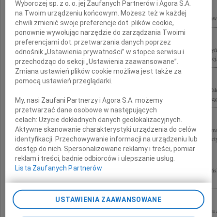
Wyborczej sp. z o. o. jej Zaufanych Partnerów i Agora S.A.
na Twoim urządzeniu końcowym. Możesz też w każdej
W przyjacielskim bólu łączę się z Małżonką i Dziećmi Jerzego Szmajdzińskiego Pa
chwili zmienić swoje preferencje dot. plików cookie,
ponownie wywołując narzędzie do zarządzania Twoimi
preferencjami dot. przetwarzania danych poprzez
10 kwietnia 2010 roku w katastrofie lotniczej pod Smoleńskiem zginęli Lech Kaczyń
odnośnik „Ustawienia prywatności” w stopce serwisu i
Polskiej bp gen. ks. Tadeusz Płoski Ordynariusz Polowy Wojska Polskiego Andrzej.
przechodząc do sekcji „Ustawienia zaawansowane”.
Zmiana ustawień plików cookie możliwa jest także za
pomocą ustawień przeglądarki.
Pani Małgorzacie Szmajdzińskiej Jej Dzieciom oraz Jej Bratu, naszemu Koledze W
składamy serdeczne wyrazy współczucia z powodu odejścia Jerzego Szmajdzińskiego
My, nasi Zaufani Partnerzy i Agora S.A. możemy
przetwarzać dane osobowe w następujących
celach:
Użycie dokładnych danych geolokalizacyjnych.
Aktywne skanowanie charakterystyki urządzenia do celów
Niespodziewanie i tragicznie odszedł nasz Przyjaciel i Kolega Jurek Szmajdziński 
Człowiek, pełen wrażliwości i bezinteresowności, życzliwy ludziom i zawsze otwarty
identyfikacji. Przechowywanie informacji na urządzeniu lub
dostęp do nich. Spersonalizowane reklamy i treści, pomiar
reklam i treści, badnie odbiorców i ulepszanie usług.
Lista Zaufanych Partnerów
Z wielkim bólem żegnamy wspaniałego Człowieka, Męża i Ojca Jerzego Szmajdzińs
kondolencje Małgosi, Bubie i Andrzejowi Bolek i Hania Kubica z córką Agatą
USTAWIENIA ZAAWANSOWANE
Małgosi, Agnieszce i Andrzejowi wyrazy głębokiego współczucia i słowa wsparcia z