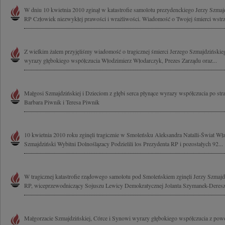
W dniu 10 kwietnia 2010 zginął w katastrofie samolotu prezydenckiego Jerzy Szma
RP Człowiek niezwykłej prawości i wrażliwości. Wiadomość o Twojej śmierci wstrzą
Z wielkim żalem przyjęliśmy wiadomość o tragicznej śmierci Jerzego Szmajdzińskie
wyrazy głębokiego współczucia Włodzimierz Włodarczyk, Prezes Zarządu oraz...
Małgosi Szmajdzińskiej i Dzieciom z głębi serca płynące wyrazy współczucia po stra
Barbara Piwnik i Teresa Piwnik
10 kwietnia 2010 roku zginęli tragicznie w Smoleńsku Aleksandra Natalli-Świat Wł
Szmajdziński Wybitni Dolnoślązacy Podzielili los Prezydenta RP i pozostałych 92...
W tragicznej katastrofie rządowego samolotu pod Smoleńskiem zginęli Jerzy Szmaj
RP, wiceprzewodniczący Sojuszu Lewicy Demokratycznej Jolanta Szymanek-Deresz 
Małgorzacie Szmajdzińskiej, Córce i Synowi wyrazy głębokiego współczucia z powod