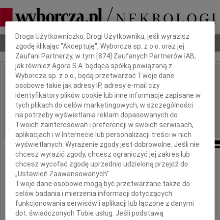
Dbamy o Twoją prywatność
Droga Użytkowniczko, Drogi Użytkowniku, jeśli wyrazisz
Nekrologi
Odeszli
Poradnik pogrzebowy
zgodę klikając "Akceptuję", Wyborcza sp. z o.o. oraz jej
Zaufani Partnerzy, w tym [
874
] Zaufanych Partnerów IAB,
jak również Agora S.A. będąca spółką powiązaną z
Wyborcza sp. z o.o., będą przetwarzać Twoje dane
osobowe takie jak adresy IP, adresy e-mail czy
IMIĘ I NAZWISKO:
identyfikatory plików cookie lub inne informacje zapisane w
Płock
tych plikach do celów marketingowych, w szczególności
REGION:
na potrzeby wyświetlania reklam dopasowanych do
20.04.2010
DATA EMISJI:
Twoich zainteresowań i preferencji w swoich serwisach,
aplikacjach i w Internecie lub personalizacji treści w nich
wyświetlanych. Wyrażenie zgody jest dobrowolne. Jeśli nie
chcesz wyrazić zgody, chcesz ograniczyć jej zakres lub
Koleżance
chcesz wycofać zgodę uprzednio udzieloną przejdź do
„Ustawień Zaawansowanych”.
lekarz medycyny
Twoje dane osobowe mogą być przetwarzane także do
celów badania i mierzenia informacji dotyczących
Anieli Piekarskiej-Stawickiej
funkcjonowania serwisów i aplikacji lub łączone z danymi
dot. świadczonych Tobie usług. Jeśli podstawą