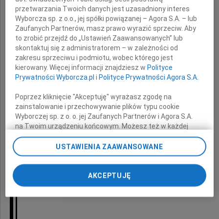
i Jej Rodziny
przetwarzania Twoich danych jest uzasadniony interes
Wyborcza sp. z o.o., jej spółki powiązanej – Agora S.A. – lub
Zaufanych Partnerów, masz prawo wyrazić sprzeciw. Aby
to zrobić przejdź do „Ustawień Zaawansowanych” lub
z powodu śmierci ukochanej
skontaktuj się z administratorem – w zależności od
zakresu sprzeciwu i podmiotu, wobec którego jest
Siostry
kierowany. Więcej informacji znajdziesz w
Polityce
Prywatności Wyborcza.pl
i
Polityce Prywatności Agora S.A.
i Jej Męża
Poprzez kliknięcie "Akceptuję" wyrażasz zgodę na
zainstalowanie i przechowywanie plików typu cookie
Wyborczej sp. z o. o. jej Zaufanych Partnerów i Agora S.A.
składa
na Twoim urządzeniu końcowym. Możesz też w każdej
chwili zmienić swoje preferencje dot. plików cookie,
ponownie wywołując narzędzie do zarządzania Twoimi
USTAWIENIA ZAAWANSOWANE
Marek Markowski
preferencjami dot. przetwarzania danych poprzez
wraz z Pracownikami firmy
odnośnik „Ustawienia prywatności” w stopce serwisu i
przechodząc do sekcji „Ustawienia zaawansowane”.
AKCEPTUJĘ
C/S Polska Sp. z o.o.
Zmiana ustawień plików cookie możliwa jest także za
pomocą ustawień przeglądarki.
My, nasi Zaufani Partnerzy i Agora S.A. możemy