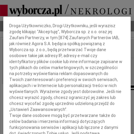
Dbamy o Twoją prywatność
Nekrologi
Odeszli
Poradnik pogrzebowy
Droga Użytkowniczko, Drogi Użytkowniku, jeśli wyrazisz
zgodę klikając "Akceptuję", Wyborcza sp. z o.o. oraz jej
Zaufani Partnerzy, w tym [
874
] Zaufanych Partnerów IAB,
jak również Agora S.A. będąca spółką powiązaną z
Wyborcza sp. z o.o., będą przetwarzać Twoje dane
IMIĘ I NAZWISKO:
osobowe takie jak adresy IP, adresy e-mail czy
identyfikatory plików cookie lub inne informacje zapisane w
Opole
REGION:
tych plikach do celów marketingowych, w szczególności
06.09.2016
DATA EMISJI:
na potrzeby wyświetlania reklam dopasowanych do
Twoich zainteresowań i preferencji w swoich serwisach,
aplikacjach i w Internecie lub personalizacji treści w nich
wyświetlanych. Wyrażenie zgody jest dobrowolne. Jeśli nie
chcesz wyrazić zgody, chcesz ograniczyć jej zakres lub
Wyrazy głębokiego współczucia
chcesz wycofać zgodę uprzednio udzieloną przejdź do
„Ustawień Zaawansowanych”.
dla
Twoje dane osobowe mogą być przetwarzane także do
celów badania i mierzenia informacji dotyczących
Sabiny Zabiega
funkcjonowania serwisów i aplikacji lub łączone z danymi
dot. świadczonych Tobie usług. Jeśli podstawą