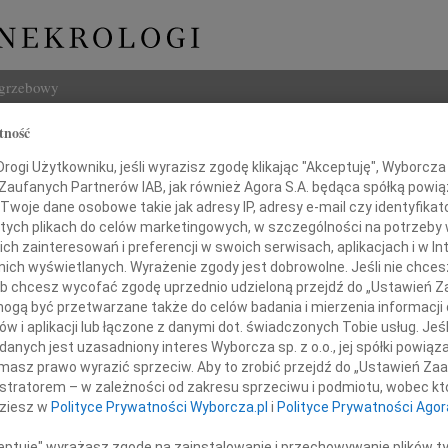
ogrzebowy
tność
Szukaj
ogi Użytkowniku, jeśli wyrazisz zgodę klikając "Akceptuję", Wyborcza sp
Imię i na
 Zaufanych Partnerów IAB, jak również Agora S.A. będąca spółką powi
Twoje dane osobowe takie jak adresy IP, adresy e-mail czy identyfikato
 tych plikach do celów marketingowych, w szczególności na potrzeby 
 zainteresowań i preferencji w swoich serwisach, aplikacjach i w Int
w nich wyświetlanych. Wyrażenie zgody jest dobrowolne. Jeśli nie chce
INNE NE
 lub chcesz wycofać zgodę uprzednio udzieloną przejdź do „Ustawień
Grzeg
gą być przetwarzane także do celów badania i mierzenia informacji
Z żal
w i aplikacji lub łączone z danymi dot. świadczonych Tobie usług. Jeś
okiego współczucia z powodu śmierci
Grzeg
nych jest uzasadniony interes Wyborcza sp. z o.o., jej spółki powiąza
Z żal
masz prawo wyrazić sprzeciw. Aby to zrobić przejdź do „Ustawień Z
22.0
istratorem – w zależności od zakresu sprzeciwu i podmiotu, wobec któ
Wyraz
dziesz w
Polityce Prywatności Wyborcza.pl
i
Polityce Prywatności Agor
15.0
Pani 
ceptuję" wyrażasz zgodę na zainstalowanie i przechowywanie plików t