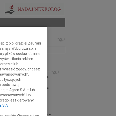
 nekrologów i wspomnień
. z o.o. oraz jej Zaufani
zwisko lub numer ogłoszenia:
ązaną z Wyborcza sp. z
ry plików cookie lub inne
wyświetlania reklam
+ szukanie zaawansowane
ernecie lub
sz wyrazić zgody, chcesz
KROLOGI
 Zaawansowanych”.
orz Lipowski
06.08.2026
Częstochowa
 dotyczących
em przyjęliśmy wiadomość o śmierci...
li podstawą
orz Lipowski
05.08.2026
Częstochowa
nej – Agora S.A. – lub
em przyjęliśmy wiadomość o śmierci...
aawansowanych” lub
6.2026
Częstochowa
rego jest kierowany.
y głębokiego współczucia oraz...
a S.A.
6.2026
Częstochowa
Joannie Jędrzejowskiej-Prokop radczyni...
ypu cookie Wyborczej sp.