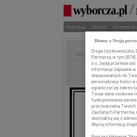
Nekrologi
Odeszli
Poradnik p
Dbamy o Twoją prywa
Droga Użytkowniczko, Dr
IMIĘ I NAZWISKO:
Partnerzy, w tym [
874
]
o.o., będą przetwarzać 
Częstochowa
REGION:
informacje zapisane w
05.09.2016
DATA EMISJI:
dopasowanych do Twoich
personalizacji treści 
ograniczyć jej zakres
Twoje dane osobowe mo
funkcjonowania serwisó
Wyrazy głęb
przetwarzania Twoich da
Zaufanych Partnerów, 
skontaktuj się z admin
Więcej informacji znaj
Poprzez kliknięcie "Ak