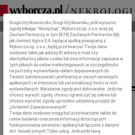
Dbamy o Twoją prywatność
Droga Użytkowniczko, Drogi Użytkowniku, jeśli wyrazisz
Nekrologi
Odeszli
Poradnik pogrzebowy
zgodę klikając "Akceptuję", Wyborcza sp. z o.o. oraz jej
Zaufani Partnerzy, w tym [
874
] Zaufanych Partnerów IAB,
jak również Agora S.A. będąca spółką powiązaną z
Wyborcza sp. z o.o., będą przetwarzać Twoje dane
osobowe takie jak adresy IP, adresy e-mail czy
IMIĘ I NAZWISKO:
identyfikatory plików cookie lub inne informacje zapisane w
Częstochowa
tych plikach do celów marketingowych, w szczególności
REGION:
na potrzeby wyświetlania reklam dopasowanych do
02.09.2016
DATA EMISJI:
Twoich zainteresowań i preferencji w swoich serwisach,
aplikacjach i w Internecie lub personalizacji treści w nich
wyświetlanych. Wyrażenie zgody jest dobrowolne. Jeśli nie
chcesz wyrazić zgody, chcesz ograniczyć jej zakres lub
chcesz wycofać zgodę uprzednio udzieloną przejdź do
Z wielkim smutkiem przyjęłam wiadomość
„Ustawień Zaawansowanych”.
Twoje dane osobowe mogą być przetwarzane także do
celów badania i mierzenia informacji dotyczących
o śmierci
funkcjonowania serwisów i aplikacji lub łączone z danymi
dot. świadczonych Tobie usług. Jeśli podstawą