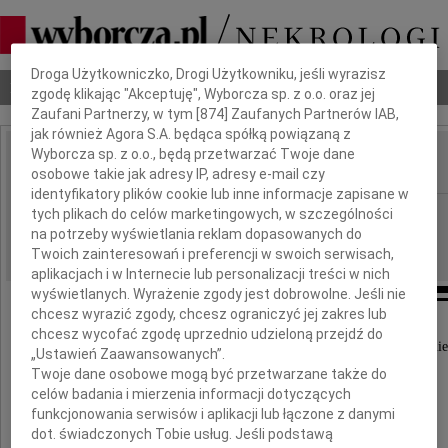
Dbamy o Twoją prywatność
Droga Użytkowniczko, Drogi Użytkowniku, jeśli wyrazisz
Nekrologi
Odeszli
Poradnik pogrzebowy
zgodę klikając "Akceptuję", Wyborcza sp. z o.o. oraz jej
Zaufani Partnerzy, w tym [
874
] Zaufanych Partnerów IAB,
jak również Agora S.A. będąca spółką powiązaną z
Wyborcza sp. z o.o., będą przetwarzać Twoje dane
osobowe takie jak adresy IP, adresy e-mail czy
IMIĘ I NAZWISKO:
identyfikatory plików cookie lub inne informacje zapisane w
Częstochowa
tych plikach do celów marketingowych, w szczególności
REGION:
na potrzeby wyświetlania reklam dopasowanych do
01.09.2016
DATA EMISJI:
Twoich zainteresowań i preferencji w swoich serwisach,
aplikacjach i w Internecie lub personalizacji treści w nich
wyświetlanych. Wyrażenie zgody jest dobrowolne. Jeśli nie
chcesz wyrazić zgody, chcesz ograniczyć jej zakres lub
chcesz wycofać zgodę uprzednio udzieloną przejdź do
Z ogromnym żalem przyjęliśmy wiadomość o śmie
„Ustawień Zaawansowanych”.
Twoje dane osobowe mogą być przetwarzane także do
Red. Joanny Bar
celów badania i mierzenia informacji dotyczących
funkcjonowania serwisów i aplikacji lub łączone z danymi
dot. świadczonych Tobie usług. Jeśli podstawą