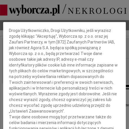
Dbamy o Twoją prywatność
Nekrologi
Odeszli
Poradnik pogrzebowy
Droga Użytkowniczko, Drogi Użytkowniku, jeśli wyrazisz
zgodę klikając "Akceptuję", Wyborcza sp. z o.o. oraz jej
Zaufani Partnerzy, w tym [
872
] Zaufanych Partnerów IAB,
Karol Szmidt
jak również Agora S.A. będąca spółką powiązaną z
IMIĘ I NAZWISKO:
Wyborcza sp. z o.o., będą przetwarzać Twoje dane
osobowe takie jak adresy IP, adresy e-mail czy
Warszawa
REGION:
identyfikatory plików cookie lub inne informacje zapisane w
tych plikach do celów marketingowych, w szczególności
17.09.2009
DATA EMISJI:
na potrzeby wyświetlania reklam dopasowanych do
Twoich zainteresowań i preferencji w swoich serwisach,
aplikacjach i w Internecie lub personalizacji treści w nich
wyświetlanych. Wyrażenie zgody jest dobrowolne. Jeśli nie
chcesz wyrazić zgody, chcesz ograniczyć jej zakres lub
Z głębokim żalem i smutkiem przyjęliśmy wiadomo
chcesz wycofać zgodę uprzednio udzieloną przejdź do
„Ustawień Zaawansowanych”.
że w dniu 5 września 2009 roku
Twoje dane osobowe mogą być przetwarzane także do
zmarł, przeżywszy 86 lat,
celów badania i mierzenia informacji dotyczących
funkcjonowania serwisów i aplikacji lub łączone z danymi