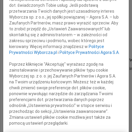
nasz Kolega, emerytowany notariusz
dot. świadczonych Tobie usług. Jeśli podstawą
przetwarzania Twoich danych jest uzasadniony interes
Wyborcza sp. z o.o., jej spółki powiązanej – Agora S.A. – lub
Zaufanych Partnerów, masz prawo wyrazić sprzeciw. Aby
to zrobić przejdź do „Ustawień Zaawansowanych” lub
skontaktuj się z administratorem – w zależności od
Karol Szmidt
zakresu sprzeciwu i podmiotu, wobec którego jest
kierowany. Więcej informacji znajdziesz w
Polityce
Prywatności Wyborcza.pl
i
Polityce Prywatności Agora S.A.
wieloletni notariusz Państwowego Biura Notarialnego w 
Poprzez kliknięcie "Akceptuję" wyrażasz zgodę na
wspaniały Człowiek, życzliwy i otwarty na potrzeby i
zainstalowanie i przechowywanie plików typu cookie
Wyborczej sp. z o. o. jej Zaufanych Partnerów i Agora S.A.
na Twoim urządzeniu końcowym. Możesz też w każdej
Na trwałe pozostanie w naszej pamięci.
chwili zmienić swoje preferencje dot. plików cookie,
ponownie wywołując narzędzie do zarządzania Twoimi
preferencjami dot. przetwarzania danych poprzez
Rodzinie i Najbliższym
odnośnik „Ustawienia prywatności” w stopce serwisu i
przechodząc do sekcji „Ustawienia zaawansowane”.
Zmiana ustawień plików cookie możliwa jest także za
wyrazy szczerego współczucia
pomocą ustawień przeglądarki.