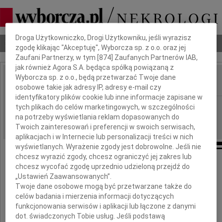
Dbamy o Twoją prywatność
Droga Użytkowniczko, Drogi Użytkowniku, jeśli wyrazisz
Nekrologi
Odeszli
Poradnik pogrzebowy
zgodę klikając "Akceptuję", Wyborcza sp. z o.o. oraz jej
Zaufani Partnerzy, w tym [
874
] Zaufanych Partnerów IAB,
jak również Agora S.A. będąca spółką powiązaną z
Wyborcza sp. z o.o., będą przetwarzać Twoje dane
osobowe takie jak adresy IP, adresy e-mail czy
IMIĘ I NAZWISKO:
identyfikatory plików cookie lub inne informacje zapisane w
Częstochowa
REGION:
tych plikach do celów marketingowych, w szczególności
na potrzeby wyświetlania reklam dopasowanych do
26.08.2016
DATA EMISJI:
Twoich zainteresowań i preferencji w swoich serwisach,
aplikacjach i w Internecie lub personalizacji treści w nich
wyświetlanych. Wyrażenie zgody jest dobrowolne. Jeśli nie
chcesz wyrazić zgody, chcesz ograniczyć jej zakres lub
chcesz wycofać zgodę uprzednio udzieloną przejdź do
Panu
„Ustawień Zaawansowanych”.
Twoje dane osobowe mogą być przetwarzane także do
celów badania i mierzenia informacji dotyczących
Piotrowi Pali
funkcjonowania serwisów i aplikacji lub łączone z danymi
dot. świadczonych Tobie usług. Jeśli podstawą