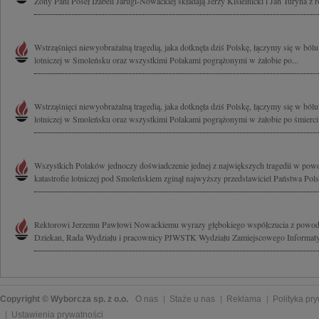
Żony Pani Poseł Izabeli Jarugi-Nowackiej składają Jerzy Kisielnicki i Jan Turyna z 
Wstrząśnięci niewyobrażalną tragedią, jaka dotknęła dziś Polskę, łączymy się w bólu 
lotniczej w Smoleńsku oraz wszystkimi Polakami pogrążonymi w żałobie po...
Wstrząśnięci niewyobrażalną tragedią, jaka dotknęła dziś Polskę, łączymy się w bólu
lotniczej w Smoleńsku oraz wszystkimi Polakami pogrążonymi w żałobie po śmierci.
Wszystkich Polaków jednoczy doświadczenie jednej z największych tragedii w powoj
katastrofie lotniczej pod Smoleńskiem zginął najwyższy przedstawiciel Państwa Polsk
Rektorowi Jerzemu Pawłowi Nowackiemu wyrazy głębokiego współczucia z powodu
Dziekan, Rada Wydziału i pracownicy PJWSTK Wydziału Zamiejscowego Informat
Copyright © Wyborcza sp. z o.o.
O nas
Staże u nas
Reklama
Polityka pr
Ustawienia prywatności