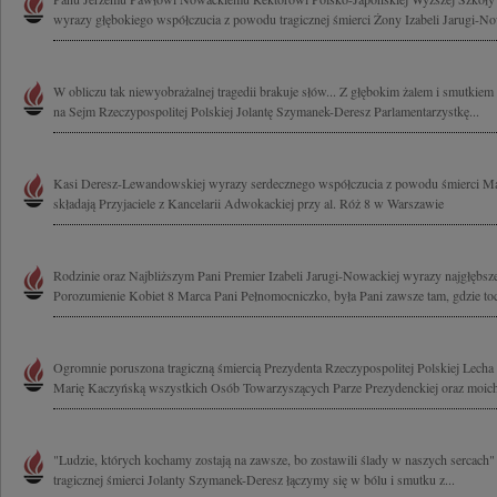
wyrazy głębokiego współczucia z powodu tragicznej śmierci Żony Izabeli Jarugi-Now
W obliczu tak niewyobrażalnej tragedii brakuje słów... Z głębokim żalem i smutkiem
na Sejm Rzeczypospolitej Polskiej Jolantę Szymanek-Deresz Parlamentarzystkę...
Kasi Deresz-Lewandowskiej wyrazy serdecznego współczucia z powodu śmierci M
składają Przyjaciele z Kancelarii Adwokackiej przy al. Róż 8 w Warszawie
Rodzinie oraz Najbliższym Pani Premier Izabeli Jarugi-Nowackiej wyrazy najgłębsz
Porozumienie Kobiet 8 Marca Pani Pełnomocniczko, była Pani zawsze tam, gdzie toc
Ogromnie poruszona tragiczną śmiercią Prezydenta Rzeczypospolitej Polskiej Lech
Marię Kaczyńską wszystkich Osób Towarzyszących Parze Prezydenckiej oraz moich
"Ludzie, których kochamy zostają na zawsze, bo zostawili ślady w naszych sercach
tragicznej śmierci Jolanty Szymanek-Deresz łączymy się w bólu i smutku z...