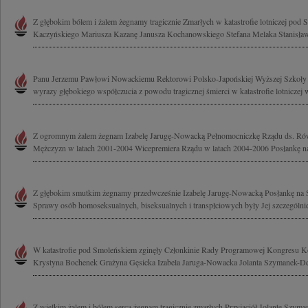
Z głębokim bólem i żalem żegnamy tragicznie Zmarłych w katastrofie lotniczej pod
Kaczyńskiego Mariusza Kazanę Janusza Kochanowskiego Stefana Melaka Stanisława
Panu Jerzemu Pawłowi Nowackiemu Rektorowi Polsko-Japońskiej Wyższej Szkoł
wyrazy głębokiego współczucia z powodu tragicznej śmierci w katastrofie lotniczej
Z ogromnym żalem żegnam Izabelę Jarugę-Nowacką Pełnomocniczkę Rządu ds. Rów
Mężczyzn w latach 2001-2004 Wicepremiera Rządu w latach 2004-2006 Posłankę na 
Z głębokim smutkim żegnamy przedwcześnie Izabelę Jarugę-Nowacką Posłankę na S
Sprawy osób homoseksualnych, biseksualnych i transpłciowych były Jej szczególnie b
W katastrofie pod Smoleńskiem zginęły Członkinie Rady Programowej Kongresu K
Krystyna Bochenek Grażyna Gęsicka Izabela Jaruga-Nowacka Jolanta Szymanek-Der
Z wielkim żalem i bólem serca żegnam tragicznie zmarłych Przyjaciół Jolantę Szym