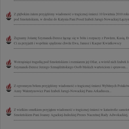
Z głębokim żalem przyjęliśmy wiadomość o tragicznej śmierci 10 kwietnia 2010 rok
pod Smoleńskiem, w drodze do Katynia Pani Poseł Izabeli Jarugi-Nowackiej Łączym
Żegnamy Jolantę Szymanek-Deresz łącząc się w bólu i rozpaczy z Pawłem, Kasią, E
Ci za przyjaźń i wspólnie spędzone chwile Ewa, Janusz i Kacper Kwiatkowscy
Wstrząśnięci tragedią pod Smoleńskiem i rozmiarem jej Ofiar, a wśród nich Izabeli 
Szymanek-Deresz Jerzego Szmajdzińskiego Osób bliskich wartościom i sprawom...
Z ogromnym bólem przyjęliśmy wiadomość o tragicznej śmierci Wybitnych Polak
Anny Walentynowicz Pani Izabeli Jarugi-Nowackiej Pana Arkadiusza...
Z wielkim smutkiem przyjąłem wiadomość o tragicznej śmierci w katastrofie samolo
Smoleńskiem Pani Joanny Agackiej-Indeckiej Prezes Naczelnej Rady Adwokackiej, 