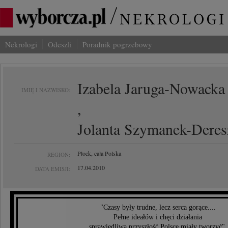
Nekrologi
Odeszli
Poradnik pogrzebowy
Izabela Jaruga-Nowacka
IMIĘ I NAZWISKO:
,
Jolanta Szymanek-Deres
Płock, cała Polska
REGION:
17.04.2010
DATA EMISJI:
"Czasy były trudne, lecz serca gorące....
Pełne ideałów i chęci działania
sprawiedliwą przyszłość Polsce miały tworzyć".