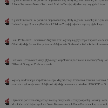
Jolantę Szymanek-Deresz Rodzinie i Bliskim Zmarłej składam wyrazy głębokiego,...
Z głębokim żalem i w poczuciu niepowetowanej straty żegnam Posłankę na Sejm Rzec
Izabelę Jarugę-Nowacką Rodzinie i Bliskim Zmarłej składam wyrazy głębokiego,...
Panu Profesorowi Tadeuszowi Szymankowi wyrazy najgłębszego współczucia w zwią
Córki składają Iwona Sierzputowska Małgorzata Grabowska Zofia Sulima i pracownic
Pawłowi Dereszowi wyrazy głębokiego współczucia po śmierci ukochanej Żony Jol
Elżbieta i Grzegorz Zuchowiczowie
Wyrazy serdecznego współczucia Jego Magnificencji Rektorowi Jerzemu Pawłowi 
powodu tragicznej śmierci Małżonki składają pracownicy i studenci PJWSTK w Gd
Ogromnie poruszona tragiczną śmiercią Prezydenta Rzeczypospolitej Polskiej Lech
Marii Kaczyńskiej wszystkich Osób Towarzyszących Parze Prezydenckiej oraz moich