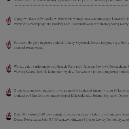
Okręgowa Rada Adwokacka w Warszawie wstrząśnięta wiadomością o katastrofie lotn
Prezydent Rzeczypospolitej Polskiej Lech Kaczyński wraz z Małżonką Marią Kaczyńs
Poruszeni do głębi tragiczną śmiercią Jolanty Szymanek-Deresz łączymy się w bólu
Leonard Praśniewscy
Wyrazy żalu i serdecznego współczucia Panu prof. Jerzemu Pawłowi Nowackiemu R
Wyższej Szkoły Technik Komputerowych w Warszawie z powodu tragicznej śmierci 
Z najgłębszym żalem przyjęliśmy wiadomość o tragicznej śmierci w dniu 10 kwietnia
lotniczej pod Smoleńskiem naszej drogiej Koleżanki adw. Jolanty Szymanek-Deresz 
Dnia 10 kwietnia 2010 roku zginęła śmiercią tragiczną w katastrofie lotniczej w Sm
Deresz Posłanka na Sejm RP Wiceprzewodnicząca Sojuszu Lewicy Demokratycznej, 