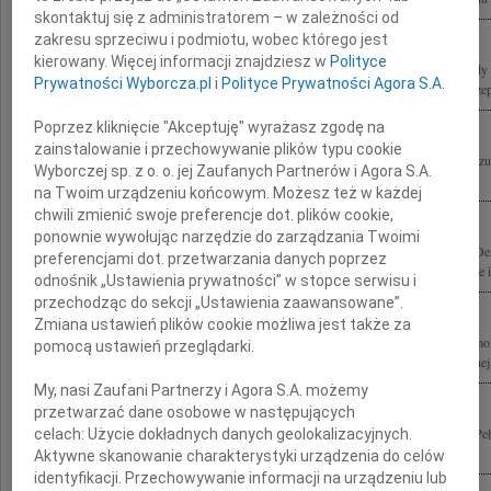
skontaktuj się z administratorem – w zależności od
zakresu sprzeciwu i podmiotu, wobec którego jest
kierowany. Więcej informacji znajdziesz w
Polityce
Głęboko poruszeni tragiczną śmiercią Poseł Izabeli Jarugi-Nowackiej pełnej pogody 
Prywatności Wyborcza.pl
i
Polityce Prywatności Agora S.A.
składamy wyrazy najgłębszego współczucia Mężowi i Rodzinie Irena i Andrzej Rzep
Poprzez kliknięcie "Akceptuję" wyrażasz zgodę na
zainstalowanie i przechowywanie plików typu cookie
Z powodu tragicznej śmierci Jolanty Szymanek-Deresz wyrazy głębokiego współ
Wyborczej sp. z o. o. jej Zaufanych Partnerów i Agora S.A.
oraz Jego Najbliższym składają Realizatorzy serialu "Klan"
na Twoim urządzeniu końcowym. Możesz też w każdej
chwili zmienić swoje preferencje dot. plików cookie,
ponownie wywołując narzędzie do zarządzania Twoimi
Z głębokim żalem przyjęliśmy wiadomość o tragicznej śmierci Jolanty Szymanek-Der
preferencjami dot. przetwarzania danych poprzez
2010 roku wraz ze wszystkimi Członkami oficjalnej państwowej delegacji Rodzinie i.
odnośnik „Ustawienia prywatności” w stopce serwisu i
przechodząc do sekcji „Ustawienia zaawansowane”.
Zmiana ustawień plików cookie możliwa jest także za
Dnia 10 kwietnia 2010 roku zginęła śmiercią tragiczną w katastrofie lotniczej w Sm
pomocą ustawień przeglądarki.
Deresz Posłanka na Sejm RP Wiceprzewodnicząca Sojuszu Lewicy Demokratycznej, 
My, nasi Zaufani Partnerzy i Agora S.A. możemy
przetwarzać dane osobowe w następujących
Dnia 10 kwietnia 2010 roku zginęła tragicznie Izabela Jaruga-Nowacka Pierwsza 
celach:
Użycie dokładnych danych geolokalizacyjnych.
Statusu Kobiet i Mężczyzn przy Rządzie Polskim, niezrównana sojuszniczka w...
Aktywne skanowanie charakterystyki urządzenia do celów
identyfikacji. Przechowywanie informacji na urządzeniu lub