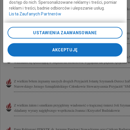
dostęp do nich. Spersonalizowane reklamy i treści, pomiar
reklam i treści, badnie odbiorców i ulepszanie usług.
Z głębokim żalem żegnamy Posłankę Izabelę Jarugę-Nowacką dziękując za wszystko
Lista Zaufanych Partnerów
składamy wyrazy głębokiego współczucia młodzi socjaliści
USTAWIENIA ZAAWANSOWANE
Najszczersze, najserdeczniejsze myśli i słowa współczucia przekazujemy Kasi Der
Dereszowi Córce i Mężowi naszej Koleżanki Kochanej Joli Szymanek-Deresz która o
AKCEPTUJĘ
Wyrazy najszczerszego współczucia Rodzinie z powodu śmierci Pani Izabeli Jarugi
widziałam Ją specerującą w Mężem na Mokotowie wyglądała tak pięknie spojrzała w
Z wielkim bólem żegnamy naszych drogich Przyjaciół Jolantę Szymanek-Deresz Iza
Nurowskiego Jerzego Szmajdzińskiego Członkowie Stowarzyszenia Przyjaciół 
Z wielkim żalem i smutkiem przyjęliśmy wiadomość o tragicznej śmierci Joli Szym
składamy wyrazy najgłębszego współczucia Joanna i Krzysztof Budziakowie
Panu Rektorowi PJWSTK dr. Jerzemu Pawłowi Nowackiemu oraz Córkom Barbarze 