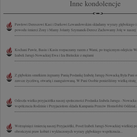
Inne kondolencje
Pawłowi Dereszowi Kasi i Darkowi Lewandowskim składamy wyrazy głębokiego i 
powodu śmierci Żony i Mamy Jolanty Szymanek-Deresz Zachowamy Jolę w naszej pam
Kochani Pawle, Basiu i Kasiu rozpaczamy razem z Wami, po tragicznym odejściu 
Izabeli Jarugi-Nowackiej Ewa i Iza Bieleckie z mężami
Z głębokim smutkiem żegnamy Panią Posłankę Izabelę Jarugę-Nowacką Była Pani o
zawsze życzliwą, otwartą i zaangażowaną. W Pani Osobie ponieśliśmy wielką stratę j
Odeszła wielka przyjaciółka naszej społeczności Posłanka Izabela Jaruga - Nowack
współczucia Rodzinie i Przyjaciołom składa Kampania Przeciw Homofobii Oddział..
Wstrząśnięci śmiercią naszej Przyjaciółki, Poseł Izabeli Jarugi-Nowackiej wielkiej po
obrończyni praw kobiet i wykluczonych wyrazy głębokiego współczucia...