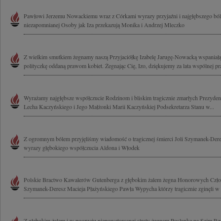
Pawłowi Jerzemu Nowackiemu wraz z Córkami wyrazy przyjaźni i najgłębszego bólu p
niezapomnianej Osoby jak Iza przekazują Monika i Andrzej Mleczko
Z wielkim smutkiem żegnamy naszą Przyjaciółkę Izabelę Jarugę-Nowacką wspaniałą
polityczkę oddaną prawom kobiet. Żegnając Cię, Izo, dziękujemy za lata wspólnej pra
Wyrażamy najgłębsze współczucie Rodzinom i bliskim tragicznie zmarłych Prezydent
Lecha Kaczyńskiego i Jego Małżonki Marii Kaczyńskiej Podsekretarza Stanu w...
Z ogromnym bólem przyjęliśmy wiadomość o tragicznej śmierci Joli Szymanek-Der
wyrazy głębokiego współczucia Aldona i Włodek
Polskie Bractwo Kawalerów Gutenberga z głębokim żalem żegna Honorowych Czło
Szymanek-Deresz Macieja Płażyńskiego Pawła Wypycha którzy tragicznie zginęli w ka
Z głębokim żalem i w poczuciu niepowetowanej straty żegnam Posłankę na Sejm Rzec