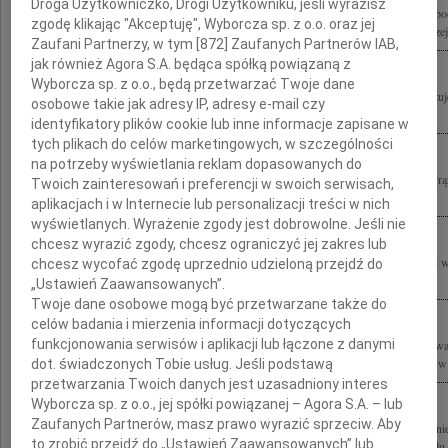
Droga Użytkowniczko, Drogi Użytkowniku, jeśli wyrazisz
Z głębokim żalem i smutkiem żegnamy tragicznie zmarłych w katastrofie lotniczej p
zgodę klikając "Akceptuję", Wyborcza sp. z o.o. oraz jej
w drodze na obchody 70-lecia zbrodni w Katyniu Izabelę Jarugę - Nowacką Andrzeja
Zaufani Partnerzy, w tym [
872
] Zaufanych Partnerów IAB,
jak również Agora S.A. będąca spółką powiązaną z
Wyborcza sp. z o.o., będą przetwarzać Twoje dane
Wstrząśnięci tragiczną śmiercią naszej Koleżanki Izabeli Jarugi-Nowackiej przekaz
osobowe takie jak adresy IP, adresy e-mail czy
Mężowi Pawłowi i Rodzinie Beata, Franciszek i Rolf
identyfikatory plików cookie lub inne informacje zapisane w
tych plikach do celów marketingowych, w szczególności
na potrzeby wyświetlania reklam dopasowanych do
Wstrząśnięci nagłą tragiczną śmiercią Pani Posłanki Jolanty Szymanek-Deresz Pogr
Twoich zainteresowań i preferencji w swoich serwisach,
najgłębsze słowa współczucia Mężowi Pawłowi i Całej Rodzinie Helena i Paweł...
aplikacjach i w Internecie lub personalizacji treści w nich
wyświetlanych. Wyrażenie zgody jest dobrowolne. Jeśli nie
chcesz wyrazić zgody, chcesz ograniczyć jej zakres lub
Naszemu Koledze Jerzemu Pawłowi Nowackiemu wyrazy współczucia i łączności w
chcesz wycofać zgodę uprzednio udzieloną przejdź do
Izabeli Jarugi-Nowackiej składają koleżanki i koledzy z Polskiego Towarzystwa...
„Ustawień Zaawansowanych”.
Twoje dane osobowe mogą być przetwarzane także do
celów badania i mierzenia informacji dotyczących
funkcjonowania serwisów i aplikacji lub łączone z danymi
Z ogromnym bólem i żalem przyjęliśmy wiadomość o tragicznej śmierci nieodżałow
Rodzinie Zmarłej składamy wyrazy szczerego współczucia Pawle, Kasiu jesteśmy w
dot. świadczonych Tobie usług. Jeśli podstawą
przetwarzania Twoich danych jest uzasadniony interes
Wyborcza sp. z o.o., jej spółki powiązanej – Agora S.A. – lub
Zaufanych Partnerów, masz prawo wyrazić sprzeciw. Aby
Z głębokim żalem zawiadamiamy, że w dniu 10 kwietnia 2010 roku zginęła tragiczn
to zrobić przejdź do „Ustawień Zaawansowanych” lub
Wicepremier w rządzie lewicy, Minister Polityki Społecznej, Pełnomocniczka Rządu d