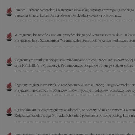
Paniom Barbarze Nowackiej i Katarzynie Nowackiej wyrazy szczerego i głębokieg
tragicznej śmierci Izabeli Jarugi-Nowackiej składają koledzy i pracownicy...
W tragicznej katastrofie samolotu prezydenckiego pod Smoleńskiem w dniu 10 kwiet
Przyjaciele: Jerzy Szmajdziński Wicemarszałek Sejmu RP, Wiceprzewodniczący Soju
Z ogromnym smutkiem przyjęliśmy wiadomość o śmierci Izabeli Jarugi-Nowackiej 
sejm RP II, III, V i VI kadencji, Pełnomocniczki Rządu d/s równego statusu kobiet..
Żegnamy tragicznie zmarłych Jolantę Szymanek-Deresz Izabelę Jarugę-Nowacką Je
Przyjaciół, wieloletnich współpracowników, wybitnych polityków i działaczy Lewicy
Z głębokim smutkiem przyjęliśmy wiadomość, że odeszły od nas na zawsze Koleża
Koleżanka Izabela Jaruga-Nowacka Ich śmierć pozostawia po sobie pustkę, którą nie
Panu Jerzemu Pawłowi Nowackiemu Rektorowi Polsko-Japońskiej Wyższej Szkoł