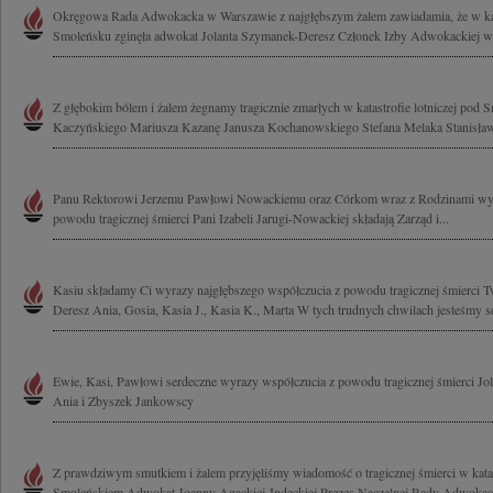
Okręgowa Rada Adwokacka w Warszawie z najgłębszym żalem zawiadamia, że w kata
Smoleńsku zginęła adwokat Jolanta Szymanek-Deresz Członek Izby Adwokackiej w 
Z głębokim bólem i żalem żegnamy tragicznie zmarłych w katastrofie lotniczej pod
Kaczyńskiego Mariusza Kazanę Janusza Kochanowskiego Stefana Melaka Stanisława
Panu Rektorowi Jerzemu Pawłowi Nowackiemu oraz Córkom wraz z Rodzinami wyr
powodu tragicznej śmierci Pani Izabeli Jarugi-Nowackiej składają Zarząd i...
Kasiu składamy Ci wyrazy najgłębszego współczucia z powodu tragicznej śmierci
Deresz Ania, Gosia, Kasia J., Kasia K., Marta W tych trudnych chwilach jesteśmy se
Ewie, Kasi, Pawłowi serdeczne wyrazy współczucia z powodu tragicznej śmierci Jo
Ania i Zbyszek Jankowscy
Z prawdziwym smutkiem i żalem przyjęliśmy wiadomość o tragicznej śmierci w katast
Smoleńskiem Adwokat Joanny Agackiej-Indeckiej Prezes Naczelnej Rady Adwokack