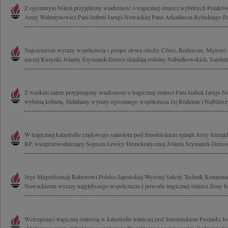
Z ogromnym bólem przyjęliśmy wiadomość o tragicznej śmierci wybitnych Polak
Anny Walentynowicz Pani Izabeli Jarugi-Nowackiej Pana Arkadiusza Rybickiego Pa
Najszczersze wyrazy współczucia i gorące słowa otuchy Córce, Rodzicom, Mężowi z
naszej Kuzynki Jolanty Szymanek-Deresz składają rodziny Nabiałkowskich, Sandelew
Z wielkim żalem przyjmujemy wiadomość o tragicznej śmierci Pani Izabeli Jarugi-
wybitną kobietą. Składamy wyrazy ogromnego współczucia Jej Rodzinie i Najbliższ
W tragicznej katastrofie rządowego samolotu pod Smoleńskiem zginęli Jerzy Szmaj
RP, wiceprzewodniczący Sojuszu Lewicy Demokratycznej Jolanta Szymanek-Deresz 
Jego Magnificencji Rektorowi Polsko-Japońskiej Wyższej Szkoły Technik Komput
Nowackiemu wyrazy najgłębszego współczucia z powodu tragicznej śmierci Żony Iza
Wstrząśnięci tragiczną śmiercią w katastrofie lotniczej pod Smoleńskiem Posłanki 