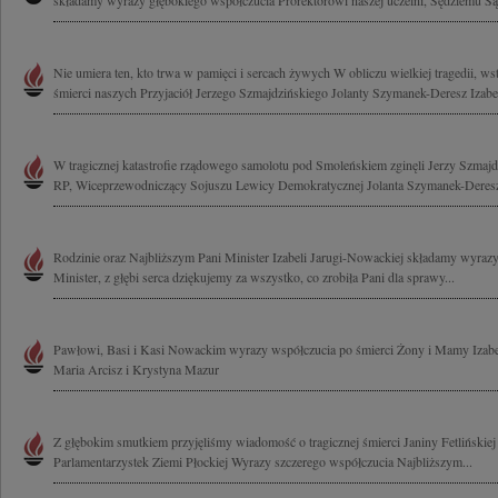
składamy wyrazy głębokiego współczucia Prorektorowi naszej uczelni, Sędziemu Są
Nie umiera ten, kto trwa w pamięci i sercach żywych W obliczu wielkiej tragedii, wst
śmierci naszych Przyjaciół Jerzego Szmajdzińskiego Jolanty Szymanek-Deresz Izabel
W tragicznej katastrofie rządowego samolotu pod Smoleńskiem zginęli Jerzy Szmaj
RP, Wiceprzewodniczący Sojuszu Lewicy Demokratycznej Jolanta Szymanek-Deresz 
Rodzinie oraz Najbliższym Pani Minister Izabeli Jarugi-Nowackiej składamy wyrazy
Minister, z głębi serca dziękujemy za wszystko, co zrobiła Pani dla sprawy...
Pawłowi, Basi i Kasi Nowackim wyrazy współczucia po śmierci Żony i Mamy Izabel
Maria Arcisz i Krystyna Mazur
Z głębokim smutkiem przyjęliśmy wiadomość o tragicznej śmierci Janiny Fetlińskie
Parlamentarzystek Ziemi Płockiej Wyrazy szczerego współczucia Najbliższym...