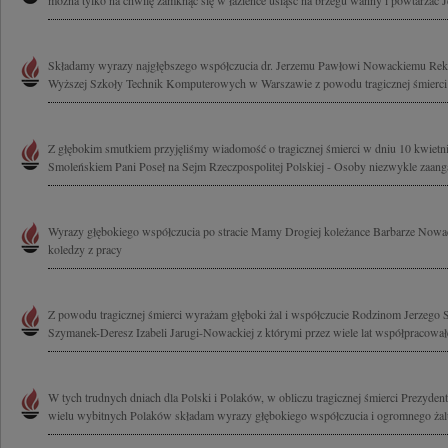
można tylko na chwilę zamknąć się w łazience usiąść na brzegu wanny i powtarzać Je
Składamy wyrazy najgłębszego współczucia dr. Jerzemu Pawłowi Nowackiemu Rekt
Wyższej Szkoły Technik Komputerowych w Warszawie z powodu tragicznej śmierci Ż
Z głębokim smutkiem przyjęliśmy wiadomość o tragicznej śmierci w dniu 10 kwietni
Smoleńskiem Pani Poseł na Sejm Rzeczpospolitej Polskiej - Osoby niezwykle zaang
Wyrazy głębokiego współczucia po stracie Mamy Drogiej koleżance Barbarze Nowack
koledzy z pracy
Z powodu tragicznej śmierci wyrażam głęboki żal i współczucie Rodzinom Jerzego 
Szymanek-Deresz Izabeli Jarugi-Nowackiej z którymi przez wiele lat współpracował
W tych trudnych dniach dla Polski i Polaków, w obliczu tragicznej śmierci Prezydent
wielu wybitnych Polaków składam wyrazy głębokiego współczucia i ogromnego żalu 