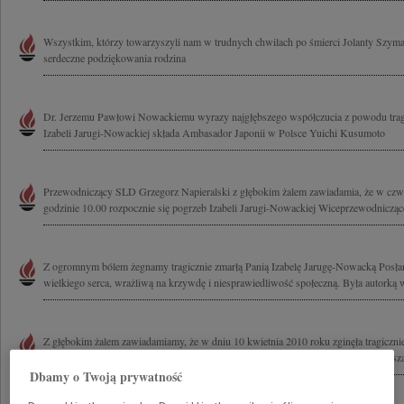
Wszystkim, którzy towarzyszyli nam w trudnych chwilach po śmierci Jolanty Szym
serdeczne podziękowania rodzina
Dr. Jerzemu Pawłowi Nowackiemu wyrazy najgłębszego współczucia z powodu tragi
Izabeli Jarugi-Nowackiej składa Ambasador Japonii w Polsce Yuichi Kusumoto
Przewodniczący SLD Grzegorz Napieralski z głębokim żalem zawiadamia, że w czwa
godzinie 10.00 rozpocznie się pogrzeb Izabeli Jarugi-Nowackiej Wiceprzewodniczące
Z ogromnym bólem żegnamy tragicznie zmarłą Panią Izabelę Jarugę-Nowacką Posł
wielkiego serca, wrażliwą na krzywdę i niesprawiedliwość społeczną. Była autorką w
Z głębokim żalem zawiadamiamy, że w dniu 10 kwietnia 2010 roku zginęła tragiczn
ukochana Żona, Matka i Babcia. Mądry, dobry i wrażliwy Człowiek. Nasza najlepsza
Dbamy o Twoją prywatność