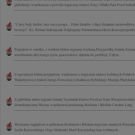
głębokiego współczucia z powodu tragicznej śmierci Żony i Matki Pani Poseł Izabeli.
"Czasy były trudne, lecz serca gorące... Pełne ideałów i chęci działania sprawiedliw
tworzyć". Ks. Roman Indrzejczak Dziękujemy Parlamentarzystkom Rzeczypospolitej
Pogrążeni w smutku, z wielkim bólem żegnamy kochaną Przyjaciółkę Jolantę Szyma
uosobieniem aktywnego życia, pracowitości, dążenia do perfekcji. Całym...
Z ogromnym bólem przyjęliśmy wiadomość o tragicznej śmierci wybitnych Polak
Walentynowicz Izabeli Jarugi-Nowackiej Arkadiusza Rybickiego Macieja Płażyńskie
Z głębokim żalem żegnam Jolantę Szymanek-Deresz Poseł na Sejm Wiceprzewodnic
Demokratycznej Wyrazy współczucia przekazuję Rodzinie i Bliskim Czesław Lang
Wyrażamy najgłębsze współczucie Rodzinom i Bliskim tragicznie zmarłych Prezydent
Lecha Kaczyńskiego i Jego Małżonki Marii Kaczyńskiej oraz wybitnych...