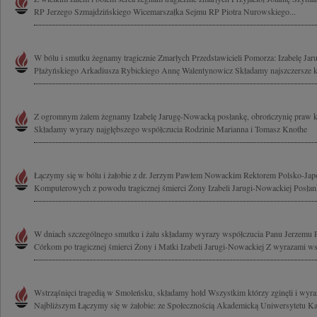
RP Jerzego Szmajdzińskiego Wicemarszałka Sejmu RP Piotra Nurowskiego...
W bólu i smutku żegnamy tragicznie Zmarłych Przedstawicieli Pomorza: Izabelę Ja
Płażyńskiego Arkadiusza Rybickiego Annę Walentynowicz Składamy najszczersze ko
Z ogromnym żalem żegnamy Izabelę Jarugę-Nowacką posłankę, obrończynię praw ko
Składamy wyrazy najgłębszego współczucia Rodzinie Marianna i Tomasz Knothe
Łączymy się w bólu i żałobie z dr. Jerzym Pawłem Nowackim Rektorem Polsko-Jap
Komputerowych z powodu tragicznej śmierci Żony Izabeli Jarugi-Nowackiej Posłank
W dniach szczególnego smutku i żalu składamy wyrazy współczucia Panu Jerzem
Córkom po tragicznej śmierci Żony i Matki Izabeli Jarugi-Nowackiej Z wyrazami wsp
Wstrząśnięci tragedią w Smoleńsku, składamy hołd Wszystkim którzy zginęli i wyr
Najbliższym Łączymy się w żałobie: ze Społecznością Akademicką Uniwersytetu Kar