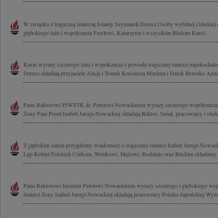
W związku z tragiczną śmiercią Jolanty Szymanek-Deresz Osoby wybitnej i bliskiej 
głębokiego żalu i współczucia Pawłowi, Katarzynie i wszystkim Bliskim Karol...
Kasiu wyrazy szczerego żalu i współczucia z powodu tragicznej śmierci najukocha
Deresz składają przyjaciele Alicja i Tomek Kościesza Marlena i Darek Brzosko Anna
Panu Rektorowi PJWSTK dr. Pawłowi Nowackiemu wyrazy szczerego współczucia z
Żony Pani Poseł Izabeli Jarugi-Nowackiej składają Rektor, Senat, pracownicy i stude
Z głębokim żalem przyjęliśmy wiadomość o tragicznej śmierci Izabeli Jarugi-Nowac
Ligi Kobiet Polskich Córkom, Wnukowi, Mężowi, Rodzinie oraz Bliskim składamy..
Panu Rektorowi Jerzemu Pawłowi Nowackiemu wyrazy szczerego i głębokiego wspó
śmierci Żony Izabeli Jarugi-Nowackiej składają pracownicy Polsko-Japońskiej Wyższ