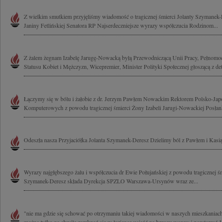
Z wielkim smutkiem przyjęliśmy wiadomość o tragicznej śmierci Jolanty Szymanek-
Janiny Fetlińskiej Senatora RP Najserdeczniejsze wyrazy współczucia Rodzinom...
Z żalem żegnam Izabelę Jarugę-Nowacką byłą Przewodniczącą Unii Pracy, Pełnom
Statusu Kobiet i Mężczyzn, Wicepremier, Minister Polityki Społecznej głoszącą z det
Łączymy się w bólu i żałobie z dr. Jerzym Pawłem Nowackim Rektorem Polsko-Jap
Komputerowych z powodu tragicznej śmierci Żony Izabeli Jarugi-Nowackiej Posłank
Odeszła nasza Przyjaciółka Jolanta Szymanek-Deresz Dzielimy ból z Pawłem i Kasi
Wyrazy najgłębszego żalu i współczucia dr Ewie Połujańskiej z powodu tragicznej śm
Szymanek-Deresz składa Dyrekcja SPZLO Warszawa-Ursynów wraz ze...
"nie ma gdzie się schować po otrzymaniu takiej wiadomości w naszych mieszkaniac