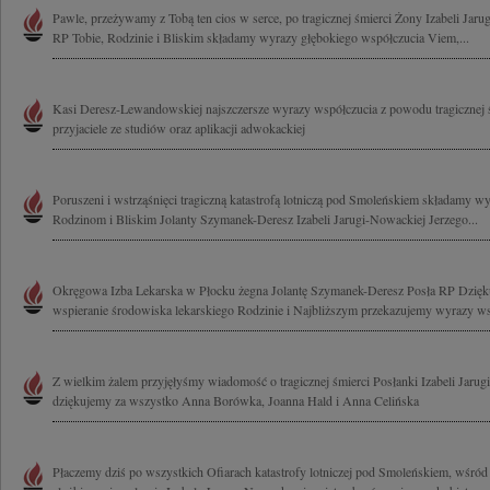
Pawle, przeżywamy z Tobą ten cios w serce, po tragicznej śmierci Żony Izabeli Jar
RP Tobie, Rodzinie i Bliskim składamy wyrazy głębokiego współczucia Viem,...
Kasi Deresz-Lewandowskiej najszczersze wyrazy współczucia z powodu tragicznej 
przyjaciele ze studiów oraz aplikacji adwokackiej
Poruszeni i wstrząśnięci tragiczną katastrofą lotniczą pod Smoleńskiem składamy w
Rodzinom i Bliskim Jolanty Szymanek-Deresz Izabeli Jarugi-Nowackiej Jerzego...
Okręgowa Izba Lekarska w Płocku żegna Jolantę Szymanek-Deresz Posła RP Dzięk
wspieranie środowiska lekarskiego Rodzinie i Najbliższym przekazujemy wyrazy wsp
Z wielkim żalem przyjęłyśmy wiadomość o tragicznej śmierci Posłanki Izabeli Jarug
dziękujemy za wszystko Anna Borówka, Joanna Hald i Anna Celińska
Płaczemy dziś po wszystkich Ofiarach katastrofy lotniczej pod Smoleńskiem, wśród