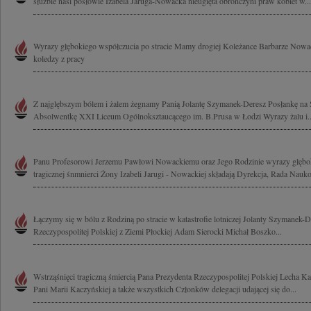
służbie nasi posłowie Izabela Jaruga-Nowacka nieugięta obrończyni praw kobiet w...
Wyrazy głębokiego współczucia po stracie Mamy drogiej Koleżance Barbarze Nowack
koledzy z pracy
Z najglębszym bólem i żalem żegnamy Panią Jolantę Szymanek-Deresz Posłankę na S
Absolwentkę XXI Liceum Ogólnoksztaucącego im. B.Prusa w Łodzi Wyrazy żalu i..
Panu Profesorowi Jerzemu Pawłowi Nowackiemu oraz Jego Rodzinie wyrazy głębo
tragicznej śnmnierci Żony Izabeli Jarugi - Nowackiej składają Dyrekcja, Rada Nauko
Łączymy się w bólu z Rodziną po stracie w katastrofie lotniczej Jolanty Szymanek-
Rzeczypospolitej Polskiej z Ziemi Płockiej Adam Sierocki Michał Boszko...
Wstrząśnięci tragiczną śmiercią Pana Prezydenta Rzeczypospolitej Polskiej Lecha K
Pani Marii Kaczyńskiej a także wszystkich Członków delegacji udającej się do...