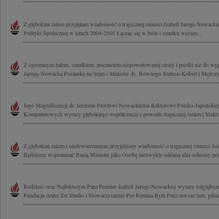
Z głębokim żalem przyjęłam wiadomość o tragicznej śmierci Izabeli Jarugi-Nowackie
Polityki Społecznej w latach 2004-2005 Łącząc się w bólu i smutku wyrazy...
Z ogromnym żalem, smutkiem, poczuciem niepowetowanej straty i pustki nie do wyp
Jarugę-Nowacką Posłankę na Sejm i Minister ds. Równego Statusu Kobiet i Mężczyz
Jego Magnificencji dr. Jerzemu Pawłowi Nowackiemu Rektorowi Polsko-Japońskiej
Komputerowych wyrazy głębokiego współczucia z powodu tragicznej śmierci Małżonk
Z głębokim żalem i niedowierzaniem przyjęliśmy wiadomość o tragicznej śmierci J
Będziemy wspominać Panią Minister jako Osobę niezwykle oddaną idei ochrony praw
Rodzinie oraz Najbliższym Pani Premier Izabeli Jarugi-Nowackiej wyrazy najgłębsz
Fundacja Anka Zet Studio i Stowarzyszenie Pro Femina Była Pani zawsze tam, gdzie