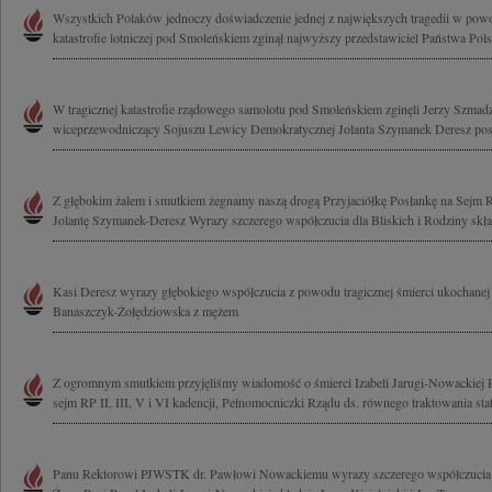
Wszystkich Polaków jednoczy doświadczenie jednej z największych tragedii w powoj
katastrofie lotniczej pod Smoleńskiem zginął najwyższy przedstawiciel Państwa Polsk
W tragicznej katastrofie rządowego samolotu pod Smoleńskiem zginęli Jerzy Szmad
wiceprzewodniczący Sojuszu Lewicy Demokratycznej Jolanta Szymanek Deresz pose
Z głębokim żalem i smutkiem żegnamy naszą drogą Przyjaciółkę Posłankę na Sejm Rz
Jolantę Szymanek-Deresz Wyrazy szczerego współczucia dla Bliskich i Rodziny skład
Kasi Deresz wyrazy głębokiego współczucia z powodu tragicznej śmierci ukochane
Banaszczyk-Żołędziowska z mężem
Z ogromnym smutkiem przyjęliśmy wiadomość o śmierci Izabeli Jarugi-Nowackiej 
sejm RP II, III, V i VI kadencji, Pełnomocniczki Rządu ds. równego traktowania stat
Panu Rektorowi PJWSTK dr. Pawłowi Nowackiemu wyrazy szczerego współczucia z