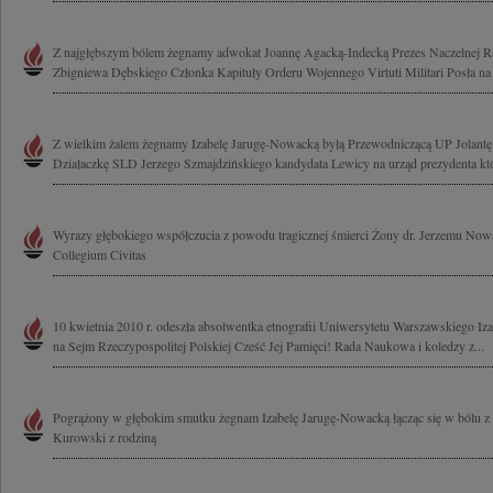
Z najgłębszym bólem żegnamy adwokat Joannę Agacką-Indecką Prezes Naczelnej R
Zbigniewa Dębskiego Członka Kapituły Orderu Wojennego Virtuti Militari Posła na 
Z wielkim żalem żegnamy Izabelę Jarugę-Nowacką byłą Przewodniczącą UP Jolant
Działaczkę SLD Jerzego Szmajdzińskiego kandydata Lewicy na urząd prezydenta któ
Wyrazy głębokiego współczucia z powodu tragicznej śmierci Żony dr. Jerzemu Nowa
Collegium Civitas
10 kwietnia 2010 r. odeszła absolwentka etnografii Uniwersytetu Warszawskiego I
na Sejm Rzeczypospolitej Polskiej Cześć Jej Pamięci! Rada Naukowa i koledzy z...
Pogrążony w głębokim smutku żegnam Izabelę Jarugę-Nowacką łącząc się w bólu z
Kurowski z rodziną