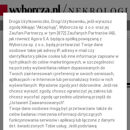
Dbamy o Twoją prywatność
Droga Użytkowniczko, Drogi Użytkowniku, jeśli wyrazisz
Nekrologi
Odeszli
Poradnik pogrzebowy
zgodę klikając "Akceptuję", Wyborcza sp. z o.o. oraz jej
Zaufani Partnerzy, w tym [
872
] Zaufanych Partnerów IAB,
jak również Agora S.A. będąca spółką powiązaną z
Wyborcza sp. z o.o., będą przetwarzać Twoje dane
osobowe takie jak adresy IP, adresy e-mail czy
IMIĘ I NAZWISKO:
identyfikatory plików cookie lub inne informacje zapisane w
Kraków
tych plikach do celów marketingowych, w szczególności
REGION:
na potrzeby wyświetlania reklam dopasowanych do
24.08.2016
DATA EMISJI:
Twoich zainteresowań i preferencji w swoich serwisach,
aplikacjach i w Internecie lub personalizacji treści w nich
wyświetlanych. Wyrażenie zgody jest dobrowolne. Jeśli nie
chcesz wyrazić zgody, chcesz ograniczyć jej zakres lub
chcesz wycofać zgodę uprzednio udzieloną przejdź do
Rafałowi Curyło
„Ustawień Zaawansowanych”.
Twoje dane osobowe mogą być przetwarzane także do
celów badania i mierzenia informacji dotyczących
wyrazy głębokiego współczucia
funkcjonowania serwisów i aplikacji lub łączone z danymi
z powodu śmierci
dot. świadczonych Tobie usług. Jeśli podstawą