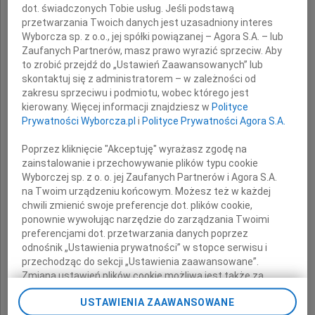
dot. świadczonych Tobie usług. Jeśli podstawą
Izabeli
przetwarzania Twoich danych jest uzasadniony interes
Wyborcza sp. z o.o., jej spółki powiązanej – Agora S.A. – lub
Jarugi-Nowackiej
Zaufanych Partnerów, masz prawo wyrazić sprzeciw. Aby
to zrobić przejdź do „Ustawień Zaawansowanych” lub
skontaktuj się z administratorem – w zależności od
zakresu sprzeciwu i podmiotu, wobec którego jest
składamy
kierowany. Więcej informacji znajdziesz w
Polityce
wyrazy głębokiego współczucia
Prywatności Wyborcza.pl
i
Polityce Prywatności Agora S.A.
Poprzez kliknięcie "Akceptuję" wyrażasz zgodę na
po stracie Mamy
zainstalowanie i przechowywanie plików typu cookie
Wyborczej sp. z o. o. jej Zaufanych Partnerów i Agora S.A.
na Twoim urządzeniu końcowym. Możesz też w każdej
Barbarze Nowackiej
chwili zmienić swoje preferencje dot. plików cookie,
ponownie wywołując narzędzie do zarządzania Twoimi
preferencjami dot. przetwarzania danych poprzez
oraz
odnośnik „Ustawienia prywatności” w stopce serwisu i
przechodząc do sekcji „Ustawienia zaawansowane”.
Zmiana ustawień plików cookie możliwa jest także za
Jej Bliskim
pomocą ustawień przeglądarki.
USTAWIENIA ZAAWANSOWANE