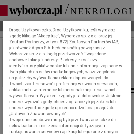
Dbamy o Twoją prywatność
Nekrologi
Odeszli
Poradnik pogrzebowy
Droga Użytkowniczko, Drogi Użytkowniku, jeśli wyrazisz
zgodę klikając "Akceptuję", Wyborcza sp. z o.o. oraz jej
Zaufani Partnerzy, w tym [
872
] Zaufanych Partnerów IAB,
jak również Agora S.A. będąca spółką powiązaną z
Izabela Jaruga Nowacka
IMIĘ I NAZWISKO:
Wyborcza sp. z o.o., będą przetwarzać Twoje dane
osobowe takie jak adresy IP, adresy e-mail czy
identyfikatory plików cookie lub inne informacje zapisane w
Warszawa, cała Polska
REGION:
tych plikach do celów marketingowych, w szczególności
17.04.2010
DATA EMISJI:
na potrzeby wyświetlania reklam dopasowanych do
Twoich zainteresowań i preferencji w swoich serwisach,
aplikacjach i w Internecie lub personalizacji treści w nich
wyświetlanych. Wyrażenie zgody jest dobrowolne. Jeśli nie
chcesz wyrazić zgody, chcesz ograniczyć jej zakres lub
chcesz wycofać zgodę uprzednio udzieloną przejdź do
Poruszeni tragiczną śmiercią
„Ustawień Zaawansowanych”.
Twoje dane osobowe mogą być przetwarzane także do
Pani
celów badania i mierzenia informacji dotyczących
funkcjonowania serwisów i aplikacji lub łączone z danymi