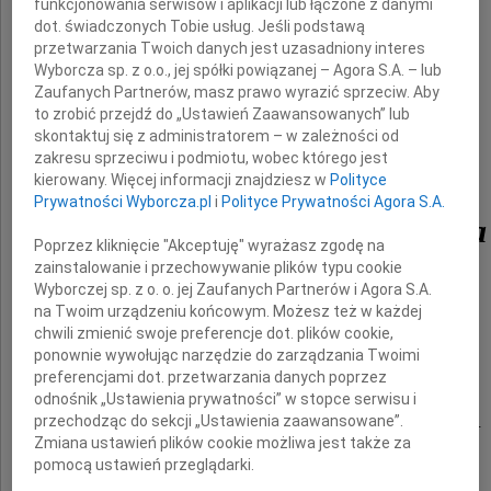
funkcjonowania serwisów i aplikacji lub łączone z danymi
dot. świadczonych Tobie usług. Jeśli podstawą
że 16 sierpnia 2016 roku odeszła od nas
przetwarzania Twoich danych jest uzasadniony interes
nasza ukochana Mama, Teściowa i Babcia
Wyborcza sp. z o.o., jej spółki powiązanej – Agora S.A. – lub
Zaufanych Partnerów, masz prawo wyrazić sprzeciw. Aby
to zrobić przejdź do „Ustawień Zaawansowanych” lub
skontaktuj się z administratorem – w zależności od
zakresu sprzeciwu i podmiotu, wobec którego jest
kierowany. Więcej informacji znajdziesz w
Polityce
Prywatności Wyborcza.pl
i
Polityce Prywatności Agora S.A.
Jolanta Kwaśniewska
Poprzez kliknięcie "Akceptuję" wyrażasz zgodę na
zainstalowanie i przechowywanie plików typu cookie
Lekarz stomatolog
Wyborczej sp. z o. o. jej Zaufanych Partnerów i Agora S.A.
na Twoim urządzeniu końcowym. Możesz też w każdej
chwili zmienić swoje preferencje dot. plików cookie,
ponownie wywołując narzędzie do zarządzania Twoimi
Msza święta żałobna zostanie odprawiona
preferencjami dot. przetwarzania danych poprzez
22 sierpnia 2016 roku o godzinie 13.00
odnośnik „Ustawienia prywatności” w stopce serwisu i
przechodząc do sekcji „Ustawienia zaawansowane”.
w kościele pw. Zmartwychwstania Pańskiego.
Zmiana ustawień plików cookie możliwa jest także za
pomocą ustawień przeglądarki.
Ceremonia pogrzebowa odbędzie się