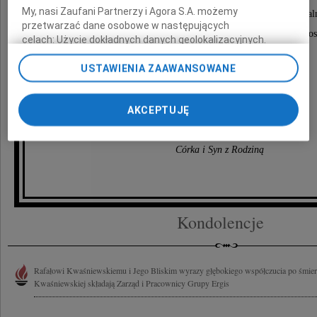
My, nasi Zaufani Partnerzy i Agora S.A. możemy
bezpośrednio po mszy świętej na cmentarzu parafia
przetwarzać dane osobowe w następujących
przy Al.Kardynała Wyszyńskiego-Bielawki w Bydgos
celach:
Użycie dokładnych danych geolokalizacyjnych.
Aktywne skanowanie charakterystyki urządzenia do celów
identyfikacji. Przechowywanie informacji na urządzeniu lub
USTAWIENIA ZAAWANSOWANE
Pogrążeni w smutku
dostęp do nich. Spersonalizowane reklamy i treści, pomiar
reklam i treści, badnie odbiorców i ulepszanie usług.
AKCEPTUJĘ
Lista Zaufanych Partnerów
Córka i Syn z Rodziną
Kondolencje
Rafałowi Kwaśniewskiemu i Jego Bliskim wyrazy głębokiego współczucia po śmierc
Kwaśniewskiej składają Zarząd i Pracownicy Grupy Ergis