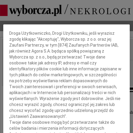
Dbamy o Twoją prywatność
Nekrologi
Odeszli
Poradnik pogrzebowy
Droga Użytkowniczko, Drogi Użytkowniku, jeśli wyrazisz
zgodę klikając "Akceptuję", Wyborcza sp. z o.o. oraz jej
Zaufani Partnerzy, w tym [
874
] Zaufanych Partnerów IAB,
Jolanta Kwaśniewska
jak również Agora S.A. będąca spółką powiązaną z
IMIĘ I NAZWISKO:
Wyborcza sp. z o.o., będą przetwarzać Twoje dane
osobowe takie jak adresy IP, adresy e-mail czy
Bydgoszcz
REGION:
identyfikatory plików cookie lub inne informacje zapisane w
19.08.2016
DATA EMISJI:
tych plikach do celów marketingowych, w szczególności
na potrzeby wyświetlania reklam dopasowanych do
Twoich zainteresowań i preferencji w swoich serwisach,
aplikacjach i w Internecie lub personalizacji treści w nich
wyświetlanych. Wyrażenie zgody jest dobrowolne. Jeśli nie
chcesz wyrazić zgody, chcesz ograniczyć jej zakres lub
chcesz wycofać zgodę uprzednio udzieloną przejdź do
Odeszłaś tak nagle, że ani uwierzyć, ani sie pogodz
„Ustawień Zaawansowanych”.
Twoje dane osobowe mogą być przetwarzane także do
celów badania i mierzenia informacji dotyczących
Z głębokim żalem zawiadamiamy,