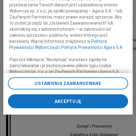
przetwarzania Twoich danych jest uzasadniony interes
Wojewody Zachodniopomorskiego
Wyborcza sp. z o.o., jej spółki powiązanej – Agora S.A. – lub
Zaufanych Partnerów, masz prawo wyrazić sprzeciw. Aby
to zrobić przejdź do „Ustawień Zaawansowanych” lub
Zawsze stającego w obronie interesów całego
skontaktuj się z administratorem – w zależności od
zachodniopomorskiego wybrzeża,
zakresu sprzeciwu i podmiotu, wobec którego jest
dbającego szczególnie o rozwój jego portów, żeglu
kierowany. Więcej informacji znajdziesz w
Polityce
Prywatności Wyborcza.pl
i
Polityce Prywatności Agora S.A.
przemysłu stoczniowego, całej gospodarki morskie
Człowiek w pełni oddany Szczecinowi.
Poprzez kliknięcie "Akceptuję" wyrażasz zgodę na
zainstalowanie i przechowywanie plików typu cookie
Wyborczej sp. z o. o. jej Zaufanych Partnerów i Agora S.A.
na Twoim urządzeniu końcowym. Możesz też w każdej
Rodzinie i Bliskim
USTAWIENIA ZAAWANSOWANE
chwili zmienić swoje preferencje dot. plików cookie,
ponownie wywołując narzędzie do zarządzania Twoimi
preferencjami dot. przetwarzania danych poprzez
składamy
AKCEPTUJĘ
odnośnik „Ustawienia prywatności” w stopce serwisu i
szczere wyrazy współczucia.
przechodząc do sekcji „Ustawienia zaawansowane”.
Zmiana ustawień plików cookie możliwa jest także za
pomocą ustawień przeglądarki.
Zarząd i Pracownicy
My, nasi Zaufani Partnerzy i Agora S.A. możemy
Euroafrica Linie Żeglugowe