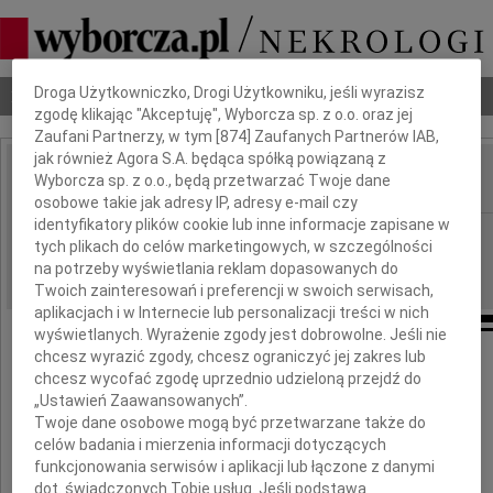
Dbamy o Twoją prywatność
Droga Użytkowniczko, Drogi Użytkowniku, jeśli wyrazisz
Nekrologi
Odeszli
Poradnik pogrzebowy
zgodę klikając "Akceptuję", Wyborcza sp. z o.o. oraz jej
Zaufani Partnerzy, w tym [
874
] Zaufanych Partnerów IAB,
jak również Agora S.A. będąca spółką powiązaną z
Wyborcza sp. z o.o., będą przetwarzać Twoje dane
IMIĘ I NAZWISKO:
osobowe takie jak adresy IP, adresy e-mail czy
identyfikatory plików cookie lub inne informacje zapisane w
Szczecin
REGION:
tych plikach do celów marketingowych, w szczególności
17.08.2016
DATA EMISJI:
na potrzeby wyświetlania reklam dopasowanych do
Twoich zainteresowań i preferencji w swoich serwisach,
aplikacjach i w Internecie lub personalizacji treści w nich
wyświetlanych. Wyrażenie zgody jest dobrowolne. Jeśli nie
chcesz wyrazić zgody, chcesz ograniczyć jej zakres lub
Z głębokim smutkiem i żalem
chcesz wycofać zgodę uprzednio udzieloną przejdź do
„Ustawień Zaawansowanych”.
przyjęliśmy wiadomość o śmierci
Twoje dane osobowe mogą być przetwarzane także do
Piotra Jani
celów badania i mierzenia informacji dotyczących
funkcjonowania serwisów i aplikacji lub łączone z danymi
dot. świadczonych Tobie usług. Jeśli podstawą