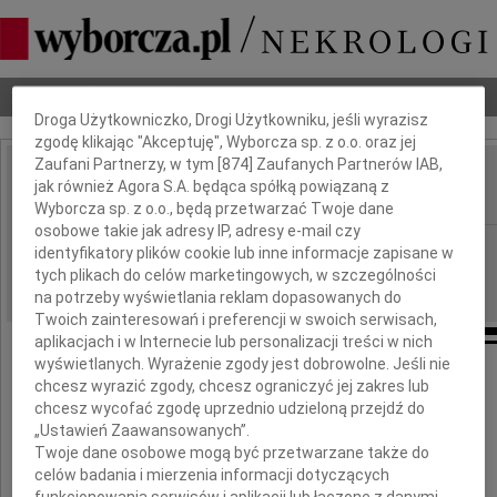
Dbamy o Twoją prywatność
Nekrologi
Odeszli
Poradnik pogrzebowy
Droga Użytkowniczko, Drogi Użytkowniku, jeśli wyrazisz
zgodę klikając "Akceptuję", Wyborcza sp. z o.o. oraz jej
Zaufani Partnerzy, w tym [
874
] Zaufanych Partnerów IAB,
Barbara Kosik
jak również Agora S.A. będąca spółką powiązaną z
IMIĘ I NAZWISKO:
Wyborcza sp. z o.o., będą przetwarzać Twoje dane
osobowe takie jak adresy IP, adresy e-mail czy
Warszawa
REGION:
identyfikatory plików cookie lub inne informacje zapisane w
tych plikach do celów marketingowych, w szczególności
19.04.2010
DATA EMISJI:
na potrzeby wyświetlania reklam dopasowanych do
Twoich zainteresowań i preferencji w swoich serwisach,
aplikacjach i w Internecie lub personalizacji treści w nich
wyświetlanych. Wyrażenie zgody jest dobrowolne. Jeśli nie
chcesz wyrazić zgody, chcesz ograniczyć jej zakres lub
Z głębokim żalem żegnamy Panią
chcesz wycofać zgodę uprzednio udzieloną przejdź do
„Ustawień Zaawansowanych”.
Barbarę Kosik
Twoje dane osobowe mogą być przetwarzane także do
celów badania i mierzenia informacji dotyczących
funkcjonowania serwisów i aplikacji lub łączone z danymi