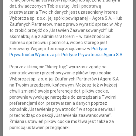
dot. świadczonych Tobie usług. Jeśli podstawą
Osobę o wielkim sercu,
przetwarzania Twoich danych jest uzasadniony interes
szlachetnego, mądrego, oddanego
Wyborcza sp. z o.o., jej spółki powiązanej – Agora S.A. – lub
Zaufanych Partnerów, masz prawo wyrazić sprzeciw. Aby
"Małym Pacjentom" fizjoterapeutę.
to zrobić przejdź do „Ustawień Zaawansowanych” lub
skontaktuj się z administratorem – w zależności od
zakresu sprzeciwu i podmiotu, wobec którego jest
Łączymy się w bólu z
kierowany. Więcej informacji znajdziesz w
Polityce
Prywatności Wyborcza.pl
i
Polityce Prywatności Agora S.A.
Bliskimi
Poprzez kliknięcie "Akceptuję" wyrażasz zgodę na
zainstalowanie i przechowywanie plików typu cookie
Wyborczej sp. z o. o. jej Zaufanych Partnerów i Agora S.A.
Dyrekcja i pracownicy
na Twoim urządzeniu końcowym. Możesz też w każdej
Samodzielnego Publicznego
chwili zmienić swoje preferencje dot. plików cookie,
ponownie wywołując narzędzie do zarządzania Twoimi
Dziecięcego Szpitala Klinicznego
preferencjami dot. przetwarzania danych poprzez
w Warszawie
odnośnik „Ustawienia prywatności” w stopce serwisu i
przechodząc do sekcji „Ustawienia zaawansowane”.
Zmiana ustawień plików cookie możliwa jest także za
pomocą ustawień przeglądarki.