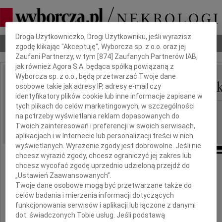
Dbamy o Twoją prywatność
Droga Użytkowniczko, Drogi Użytkowniku, jeśli wyrazisz
Nekrologi
Odeszli
Poradnik pogrzebowy
zgodę klikając "Akceptuję", Wyborcza sp. z o.o. oraz jej
Zaufani Partnerzy, w tym [
874
] Zaufanych Partnerów IAB,
jak również Agora S.A. będąca spółką powiązaną z
Wyborcza sp. z o.o., będą przetwarzać Twoje dane
Czesław Justyn Cywińsk
osobowe takie jak adresy IP, adresy e-mail czy
IMIĘ I NAZWISKO:
identyfikatory plików cookie lub inne informacje zapisane w
tych plikach do celów marketingowych, w szczególności
cała Polska
REGION:
na potrzeby wyświetlania reklam dopasowanych do
17.04.2010
DATA EMISJI:
Twoich zainteresowań i preferencji w swoich serwisach,
aplikacjach i w Internecie lub personalizacji treści w nich
wyświetlanych. Wyrażenie zgody jest dobrowolne. Jeśli nie
chcesz wyrazić zgody, chcesz ograniczyć jej zakres lub
chcesz wycofać zgodę uprzednio udzieloną przejdź do
Dnia 10 kwietnia 2010 roku
„Ustawień Zaawansowanych”.
zginął w katastrofie lotniczej w Smoleńsku
Twoje dane osobowe mogą być przetwarzane także do
celów badania i mierzenia informacji dotyczących
funkcjonowania serwisów i aplikacji lub łączone z danymi
dot. świadczonych Tobie usług. Jeśli podstawą