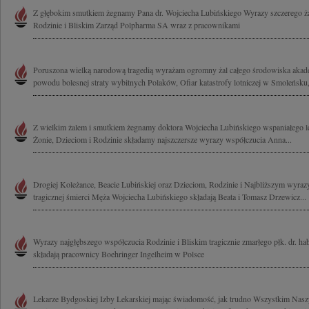
Z głębokim smutkiem żegnamy Pana dr. Wojciecha Lubińskiego Wyrazy szczerego ża
Rodzinie i Bliskim Zarząd Polpharma SA wraz z pracownikami
Poruszona wielką narodową tragedią wyrażam ogromny żal całego środowiska akad
powodu bolesnej straty wybitnych Polaków, Ofiar katastrofy lotniczej w Smoleńsku,
Z wielkim żalem i smutkiem żegnamy doktora Wojciecha Lubińskiego wspaniałego le
Żonie, Dzieciom i Rodzinie składamy najszczersze wyrazy współczucia Anna...
Drogiej Koleżance, Beacie Lubińskiej oraz Dzieciom, Rodzinie i Najbliższym wyraz
tragicznej śmierci Męża Wojciecha Lubińskiego składają Beata i Tomasz Drzewicz...
Wyrazy najgłębszego współczucia Rodzinie i Bliskim tragicznie zmarłego płk. dr. h
składają pracownicy Boehringer Ingelheim w Polsce
Lekarze Bydgoskiej Izby Lekarskiej mając świadomość, jak trudno Wszystkim Nas