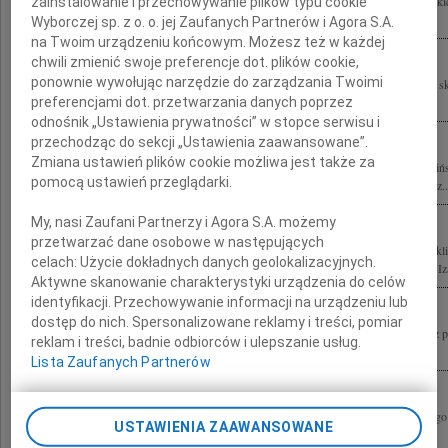
Porażeni nagłym odejściem naszego Kolegi płk. dr. hab. n. med. Wojciecha Lubińsk
zainstalowanie i przechowywanie plików typu cookie
bólu i współczucia Żonie, Dzieciom, Rodzinie Wojtku straciliśmy Kolegę,...
Wyborczej sp. z o. o. jej Zaufanych Partnerów i Agora S.A.
na Twoim urządzeniu końcowym. Możesz też w każdej
chwili zmienić swoje preferencje dot. plików cookie,
ponownie wywołując narzędzie do zarządzania Twoimi
Pogrążeni do głębi tragiczną śmiercią płk. dra hab. n. med. Wojciecha Lubińskiego 
preferencjami dot. przetwarzania danych poprzez
Marysi, Jasiowi i całej Rodzinie wyrazy współczucia Przyjaciele z...
odnośnik „Ustawienia prywatności” w stopce serwisu i
przechodząc do sekcji „Ustawienia zaawansowane”.
Zmiana ustawień plików cookie możliwa jest także za
10 kwietnia 2010 roku odszedł od nas tragicznie płk dr hab. n. med. Wojciech Lubiń
pomocą ustawień przeglądarki.
Ciebie cały zespół Kliniki Chorób Wewnętrznych Pneumonologii i Alergologii oraz..
My, nasi Zaufani Partnerzy i Agora S.A. możemy
przetwarzać dane osobowe w następujących
Beatko razem z Tobą Marysią i Jasiem żegnamy Twojego Męża naszego Kolegę z kli
celach:
Użycie dokładnych danych geolokalizacyjnych.
składamy wyrazy najgłębszego współczucia możesz na nas polegać Beata, Gośka, Iza,
Aktywne skanowanie charakterystyki urządzenia do celów
identyfikacji. Przechowywanie informacji na urządzeniu lub
dostęp do nich. Spersonalizowane reklamy i treści, pomiar
Poruszeni do głębi składamy najszczersze wyrazy współczucia Beacie Lubińskiej z 
reklam i treści, badnie odbiorców i ulepszanie usług.
Wojciecha Jesteśmy z Tobą całym sercem! Monika i Maciej oraz nasze Mamy
Lista Zaufanych Partnerów
Głęboko wstrząśnięci tragiczną śmiercią płk. dr. hab. n. med. Wojciecha Lubińskie
USTAWIENIA ZAAWANSOWANE
współczucia Rodzinie i Przyjaciołom Dyrekcja oraz pracownicy Grupy Sodexo