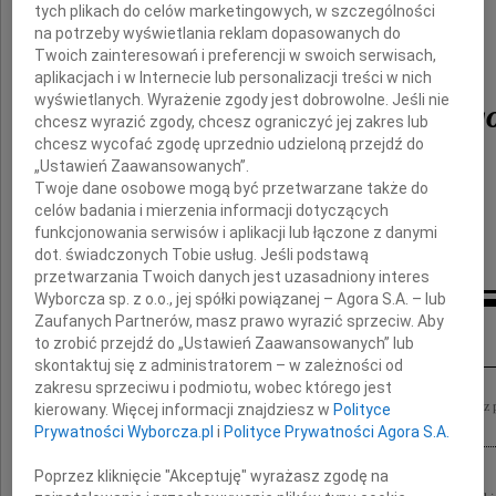
tych plikach do celów marketingowych, w szczególności
tragicznie zmarłego
na potrzeby wyświetlania reklam dopasowanych do
Twoich zainteresowań i preferencji w swoich serwisach,
płk. dr. hab. n. med.
aplikacjach i w Internecie lub personalizacji treści w nich
wyświetlanych. Wyrażenie zgody jest dobrowolne. Jeśli nie
Wojciecha Lubińskieg
chcesz wyrazić zgody, chcesz ograniczyć jej zakres lub
chcesz wycofać zgodę uprzednio udzieloną przejdź do
„Ustawień Zaawansowanych”.
Kierownictwo i pracownicy
Twoje dane osobowe mogą być przetwarzane także do
celów badania i mierzenia informacji dotyczących
Szpitalnego Oddziału Ratunkowego
funkcjonowania serwisów i aplikacji lub łączone z danymi
oraz Oddziału Przyjęć WIM CSK MON
dot. świadczonych Tobie usług. Jeśli podstawą
przetwarzania Twoich danych jest uzasadniony interes
Wyborcza sp. z o.o., jej spółki powiązanej – Agora S.A. – lub
Zaufanych Partnerów, masz prawo wyrazić sprzeciw. Aby
Inne kondolencje
to zrobić przejdź do „Ustawień Zaawansowanych” lub
skontaktuj się z administratorem – w zależności od
zakresu sprzeciwu i podmiotu, wobec którego jest
Poruszeni do głębi, składamy najszczersze wyrazy współczucia Beacie Lubińskiej z
kierowany. Więcej informacji znajdziesz w
Polityce
Wojciecha Jesteśmy z Tobą całym sercem! Monika i Maciej oraz nasze mamy
Prywatności Wyborcza.pl
i
Polityce Prywatności Agora S.A.
Poprzez kliknięcie "Akceptuję" wyrażasz zgodę na