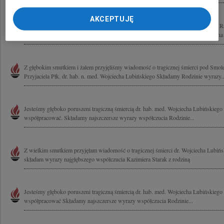
AKCEPTUJĘ
Z najgłębszym bólem żegnamy adwokat Joannę Agacką-Indecką Prezes Naczelnej R
Zbigniewa Dębskiego Członka Kapituły Orderu Wojennego Virtuti Militari Posła na 
Z głębokim smutkiem i żalem przyjęliśmy wiadomość o tragicznej śmierci pod Smol
Przyjaciela Płk. dr. hab. n. med. Wojciecha Lubińskiego Składamy Rodzinie wyrazy..
Jesteśmy głęboko poruszeni tragiczną śmiercią dr. hab. med. Wojciecha Lubińskiego
współpracować. Składamy najszczersze wyrazy współczucia Rodzinie...
Z wielkim smutkiem przyjęłam wiadomość o tragicznej śmierci dr. Wojciecha Lubińs
składam wyrazy najgłębszego współczucia Kazimiera Starak z rodziną
Jesteśmy głęboko poruszeni tragiczną śmiercią dr. hab. med. Wojciecha Lubińskiego
współpracować Składamy najszczersze wyrazy współczucia Rodzinie...