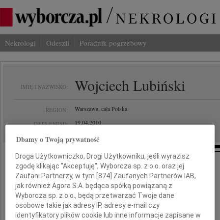
Nekrologi
Odeszli
Poradnik pogrzebowy
Wojciech Lubiński
IMIĘ I NAZWISKO:
Warszawa, cała Polska
REGION:
19.04.2010
DATA EMISJI:
Dbamy o Twoją prywatność
Droga Użytkowniczko, Drogi Użytkowniku, jeśli wyrazisz
zgodę klikając "Akceptuję", Wyborcza sp. z o.o. oraz jej
Łączymy się w bólu
Zaufani Partnerzy, w tym [
874
] Zaufanych Partnerów IAB,
i składamy wyrazy współczucia
jak również Agora S.A. będąca spółką powiązaną z
Wyborcza sp. z o.o., będą przetwarzać Twoje dane
Rodzinie
osobowe takie jak adresy IP, adresy e-mail czy
identyfikatory plików cookie lub inne informacje zapisane w