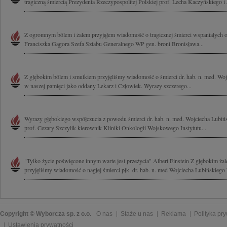
tragiczną śmiercią Prezydenta Rzeczypospolitej Polskiej prof. Lecha Kaczyńskiego i 
Z ogromnym bólem i żalem przyjąłem wiadomość o tragicznej śmierci wspaniałych 
Franciszka Gągora Szefa Sztabu Generalnego WP gen. broni Bronisława...
Z głębokim bólem i smutkiem przyjęliśmy wiadomość o śmierci dr. hab. n. med. Woj
w naszej pamięci jako oddany Lekarz i Człowiek. Wyrazy szczerego...
Wyrazy głębokiego współczucia z powodu śmierci dr. hab. n. med. Wojciecha Lubińs
prof. Cezary Szczylik kierownik Kliniki Onkologii Wojskowego Instytutu...
"Tylko życie poświęcone innym warte jest przeżycia" Albert Einstein Z głębokim ża
przyjęliśmy wiadomość o nagłej śmierci płk. dr. hab. n. med Wojciecha Lubińskieg
Copyright © Wyborcza sp. z o.o.
O nas
Staże u nas
Reklama
Polityka pr
Ustawienia prywatności