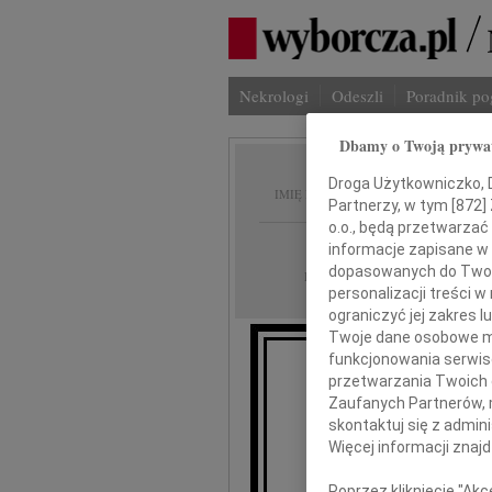
Nekrologi
Odeszli
Poradnik p
Dbamy o Twoją prywa
Jan No
Droga Użytkowniczko, Dr
IMIĘ I NAZWISKO:
Partnerzy, w tym [
872
]
o.o., będą przetwarzać 
Poznań
REGION:
informacje zapisane w
dopasowanych do Twoich
11.08.2016
DATA EMISJI:
personalizacji treści 
ograniczyć jej zakres
Twoje dane osobowe mo
funkcjonowania serwisó
przetwarzania Twoich da
Z 
Zaufanych Partnerów, 
skontaktuj się z admin
Więcej informacji znaj
Poprzez kliknięcie "Ak