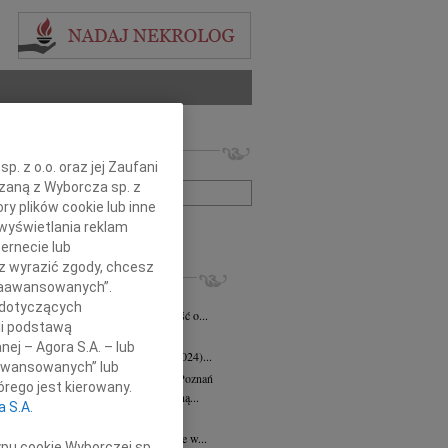
 nekrologów i wspomnień
. z o.o. oraz jej Zaufani
zwisko lub numer ogłoszenia:
ązaną z Wyborcza sp. z
ry plików cookie lub inne
wyświetlania reklam
+ szukanie zaawansowane
ernecie lub
sz wyrazić zgody, chcesz
KROLOGI
 Zaawansowanych”.
eta Fikus
05.08.2026
Poznań
 dotyczących
bokim smutkiem przyjęliśmy wiadomość o...
li podstawą
 Augustynowicz
03.07.2026
Poznań
nej – Agora S.A. – lub
 Augustynowicz z domu Hinz (1979-2024)...
aawansowanych” lub
rzata Oleśkowicz-Popiel
08.06.2026
Poznań
rego jest kierowany.
bokim smutkiem żegnamy naszą wybitną...
a S.A.
d Szulc
13.05.2026
Poznań
bokim żalem przyjęliśmy wiadomość, że w...
ypu cookie Wyborczej sp.