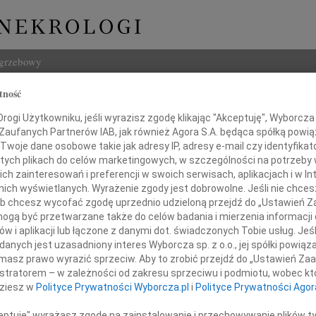
ogrzebowy
tność
Szukaj
wowiejski
ogi Użytkowniku, jeśli wyrazisz zgodę klikając "Akceptuję", Wyborcza sp
Imię i na
 Zaufanych Partnerów IAB, jak również Agora S.A. będąca spółką powi
Twoje dane osobowe takie jak adresy IP, adresy e-mail czy identyfikato
 tych plikach do celów marketingowych, w szczególności na potrzeby 
 zainteresowań i preferencji w swoich serwisach, aplikacjach i w Int
w nich wyświetlanych. Wyrażenie zgody jest dobrowolne. Jeśli nie chce
INNE NE
 lub chcesz wycofać zgodę uprzednio udzieloną przejdź do „Ustawień
Elżbi
gą być przetwarzane także do celów badania i mierzenia informacji
Z głę
w i aplikacji lub łączone z danymi dot. świadczonych Tobie usług. Jeś
Alina
nych jest uzasadniony interes Wyborcza sp. z o.o., jej spółki powiąza
wielkim smutkiem żegnamy
Alina
masz prawo wyrazić sprzeciw. Aby to zrobić przejdź do „Ustawień Z
Małgo
istratorem – w zależności od zakresu sprzeciwu i podmiotu, wobec któ
Z głę
dziesz w
Polityce Prywatności Wyborcza.pl
i
Polityce Prywatności Agor
Witol
Z głę
ceptuję" wyrażasz zgodę na zainstalowanie i przechowywanie plików t